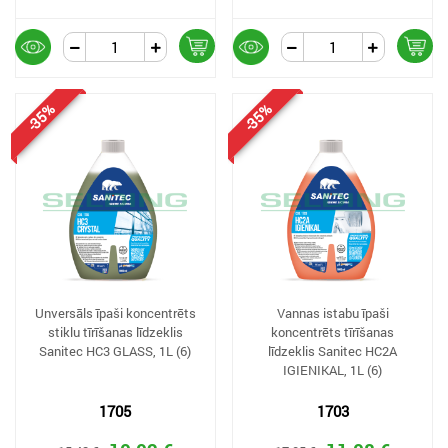
-35%
-35%
Unversāls īpaši koncentrēts
Vannas istabu īpaši
stiklu tīrīšanas līdzeklis
koncentrēts tīrīšanas
Sanitec HC3 GLASS, 1L (6)
līdzeklis Sanitec HC2A
IGIENIKAL, 1L (6)
1705
1703