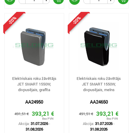
-20%
-20%
Elektriskais roku žāvētājs
Elektriskais roku žāvētājs
JET SMART 1550W,
JET SMART 1550W,
divpusējais, grafīta
divpusējais, melns
AA24950
AA24650
393,21 €
393,21 €
491,51 €
491,51 €
Akcija:
31.07.2026
-
Akcija:
31.07.2026
-
31.08.2026
31.08.2026