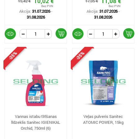
10,02 €
11,08 €
15,42 €
17,05 €
Akcija:
31.07.2026
-
Akcija:
31.07.2026
-
31.08.2026
31.08.2026
-35%
-35%
Vannas istabu tīrīšanas
Veļas pulveris Sanitec
līdzeklis Sanitec IGIENIKAL
ATOMIC POWER, 15kg
Orchid, 750ml (6)