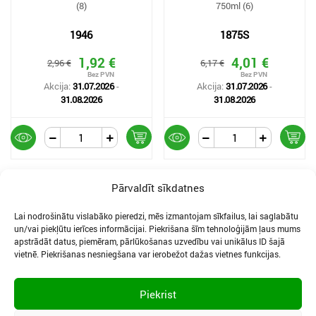
(8)
750ml (6)
1946
1875S
1,92 €
4,01 €
2,96 €
6,17 €
Akcija:
31.07.2026
-
Akcija:
31.07.2026
-
31.08.2026
31.08.2026
1
2
Pārvaldīt sīkdatnes
Lai nodrošinātu vislabāko pieredzi, mēs izmantojam sīkfailus, lai saglabātu
un/vai piekļūtu ierīces informācijai. Piekrišana šīm tehnoloģijām ļaus mums
apstrādāt datus, piemēram, pārlūkošanas uzvedību vai unikālus ID šajā
vietnē. Piekrišanas nesniegšana var ierobežot dažas vietnes funkcijas.
SĪKDATNES UN PRIVĀTUMA POLITIKA
LIETOŠANAS NOTEIKUMI
Piekrist
SĪKFAILU IESTATĪJUMI