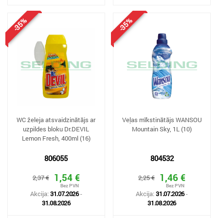
-35%
-35%
WC želeja atsvaidzinātājs ar
Veļas mīkstinātājs WANSOU
uzpildes bloku Dr.DEVIL
Mountain Sky, 1L (10)
Lemon Fresh, 400ml (16)
806055
804532
1,54 €
1,46 €
2,37 €
2,25 €
Akcija:
31.07.2026
-
Akcija:
31.07.2026
-
31.08.2026
31.08.2026