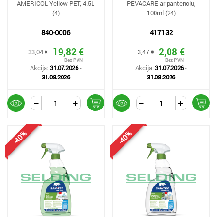
AMERICOL Yellow PET, 4.5L
PEVACARE ar pantenolu,
(4)
100ml (24)
840-0006
417132
19,82 €
2,08 €
33,04 €
3,47 €
Akcija:
31.07.2026
-
Akcija:
31.07.2026
-
31.08.2026
31.08.2026
-40%
-40%