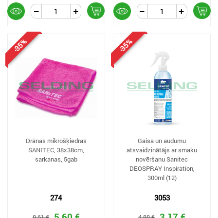
-35%
-35%
Drānas mikrošķiedras
Gaisa un audumu
SANITEC, 38x38cm,
atsvaidzinātājs ar smaku
sarkanas, 5gab
novēršanu Sanitec
DEOSPRAY Inspiration,
300ml (12)
274
3053
5,60 €
3,17 €
8,61 €
4,88 €