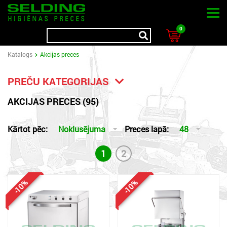
0
Katalogs
Akcijas preces
PREČU KATEGORIJAS
AKCIJAS PRECES (95)
Kārtot pēc:
Noklusējuma
Preces lapā:
48
1
2
-10%
-10%