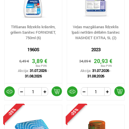
Tīrīšanas līdzeklis krāsnīm,
Veļas mazgāšanas līdzeklis
griliem Sanitec FORNONET,
īpaši netīrām drēbēm Sanitec
750ml (6)
WASHDET EXTRA, 5L (2)
1960S
2023
3,89 €
20,93 €
6,49 €
34,89 €
Akcija:
31.07.2026
-
Akcija:
31.07.2026
-
31.08.2026
31.08.2026
-35%
-35%