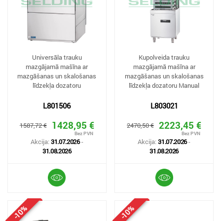
Universāla trauku
Kupolveida trauku
mazgājamā mašīna ar
mazgājamā mašīna ar
mazgāšanas un skalošanas
mazgāšanas un skalošanas
līdzekļa dozatoru
līdzekļa dozatoru Manual
L801506
L803021
1428,95 €
2223,45 €
1587,72 €
2470,50 €
Akcija:
31.07.2026
-
Akcija:
31.07.2026
-
31.08.2026
31.08.2026
-10%
-10%