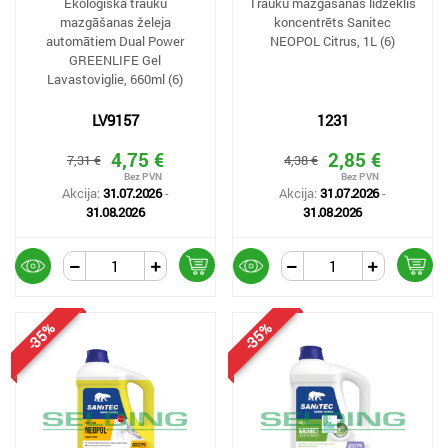
Ekoloģiskā trauku
Trauku mazgāšanas līdzeklis
mazgāšanas želeja
koncentrēts Sanitec
automātiem Dual Power
NEOPOL Citrus, 1L (6)
GREENLIFE Gel
Lavastoviglie, 660ml (6)
LV9157
1231
4,75 €
2,85 €
7,31 €
4,38 €
Akcija:
31.07.2026
-
Akcija:
31.07.2026
-
31.08.2026
31.08.2026
-35%
-35%