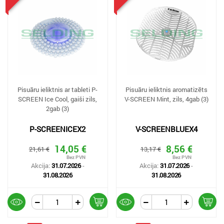
Pisuāru ieliktnis ar tableti P-
Pisuāru ieliktnis aromatizēts
SCREEN Ice Cool, gaiši zils,
V-SCREEN Mint, zils, 4gab (3)
2gab (3)
P-SCREENICEX2
V-SCREENBLUEX4
14,05 €
8,56 €
21,61 €
13,17 €
Akcija:
31.07.2026
-
Akcija:
31.07.2026
-
31.08.2026
31.08.2026