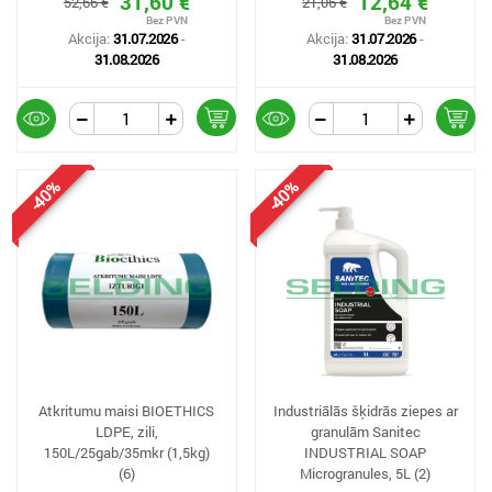
31,60 €
12,64 €
52,66 €
21,06 €
Akcija:
31.07.2026
-
Akcija:
31.07.2026
-
31.08.2026
31.08.2026
-40%
-40%
Atkritumu maisi BIOETHICS
Industriālās šķidrās ziepes ar
LDPE, zili,
granulām Sanitec
150L/25gab/35mkr (1,5kg)
INDUSTRIAL SOAP
(6)
Microgranules, 5L (2)