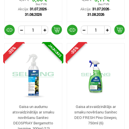
Akcija:
31.07.2026
-
Akcija:
31.07.2026
-
31.08.2026
31.08.2026
JAUNUMS
-35%
-35%
Gaisa un audumu
Gaisa atsvaidzinātājs ar
atsvaidzinātājs ar smaku
smaku novēršanu Sanitec
novēršanu Sanitec
DEO FRESH Pino Ginepro,
DEOSPRAY Bergamotto
750ml (6)
Jasmine, 300ml (12)