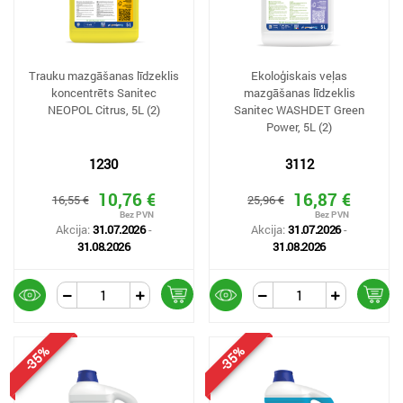
Trauku mazgāšanas līdzeklis
Ekoloģiskais veļas
koncentrēts Sanitec
mazgāšanas līdzeklis
NEOPOL Citrus, 5L (2)
Sanitec WASHDET Green
Power, 5L (2)
1230
3112
10,76 €
16,87 €
16,55 €
25,96 €
Akcija:
31.07.2026
-
Akcija:
31.07.2026
-
31.08.2026
31.08.2026
-35%
-35%