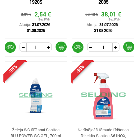
1920S
2085
2,54 €
38,01 €
3,91 €
58,48 €
Akcija:
31.07.2026
-
Akcija:
31.07.2026
-
31.08.2026
31.08.2026
-35%
-35%
Želeja WC tīrīšanai Sanitec
Nerūsējošā tērauda tīrīšanas
BLU POWER WC GEL, 700ml
līdzeklis Sanitec S6 INOX,