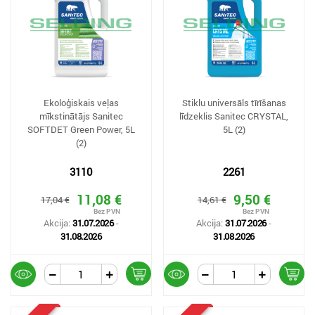
Ekoloģiskais veļas
Stiklu universāls tīrīšanas
mīkstinātājs Sanitec
līdzeklis Sanitec CRYSTAL,
SOFTDET Green Power, 5L
5L (2)
(2)
3110
2261
11,08 €
9,50 €
17,04 €
14,61 €
Akcija:
31.07.2026
-
Akcija:
31.07.2026
-
31.08.2026
31.08.2026