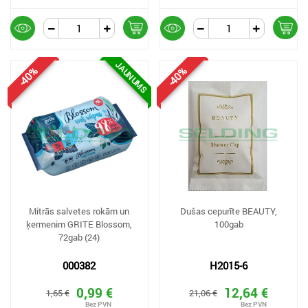
JAUNUMS
-40%
-40%
Mitrās salvetes rokām un
Dušas cepurīte BEAUTY,
ķermenim GRITE Blossom,
100gab
72gab (24)
000382
H2015-6
0,99 €
12,64 €
1,65 €
21,06 €