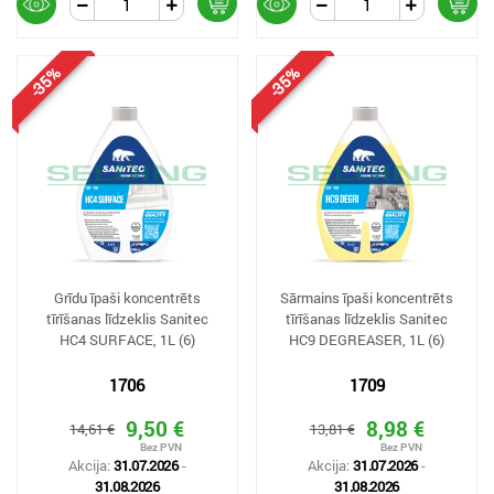
-35%
-35%
Grīdu īpaši koncentrēts
Sārmains īpaši koncentrēts
tīrīšanas līdzeklis Sanitec
tīrīšanas līdzeklis Sanitec
HC4 SURFACE, 1L (6)
HC9 DEGREASER, 1L (6)
1706
1709
9,50 €
8,98 €
14,61 €
13,81 €
Akcija:
31.07.2026
-
Akcija:
31.07.2026
-
31.08.2026
31.08.2026