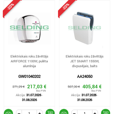
-20%
-20%
Elektriskais roku žāvētājs
Elektriskais roku žāvētājs
AIRFORCE 1100W, pulēta
JET SMART 1550W,
alumīnija
divpusējais, balts
GW01040202
AA24050
217,03 €
405,84 €
271,29 €
507,30 €
Akcija:
31.07.2026
-
Akcija:
31.07.2026
-
31.08.2026
31.08.2026