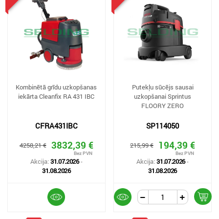
Kombinētā grīdu uzkopšanas
Putekļu sūcējs sausai
iekārta Cleanfix RA 431 IBC
uzkopšanai Sprintus
FLOORY ZERO
CFRA431IBC
SP114050
3832,39 €
194,39 €
4258,21 €
215,99 €
Akcija:
31.07.2026
-
Akcija:
31.07.2026
-
31.08.2026
31.08.2026