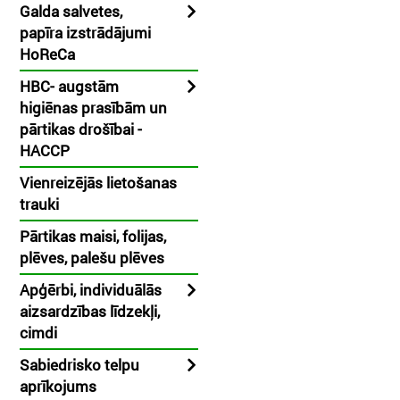
Galda salvetes,
papīra izstrādājumi
HoReCa
HBC- augstām
higiēnas prasībām un
pārtikas drošībai -
HACCP
Vienreizējās lietošanas
trauki
Pārtikas maisi, folijas,
plēves, palešu plēves
Apģērbi, individuālās
aizsardzības līdzekļi,
cimdi
Sabiedrisko telpu
aprīkojums