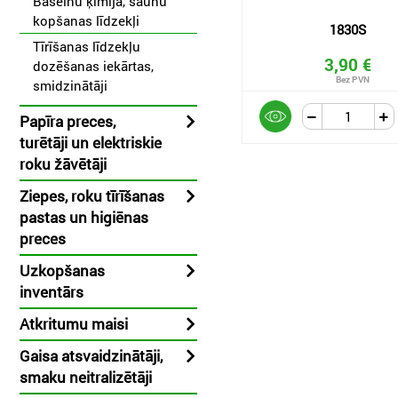
Baseinu ķīmija, saunu
kopšanas līdzekļi
1830S
Tīrīšanas līdzekļu
3,90 €
dozēšanas iekārtas,
smidzinātāji
Papīra preces,
turētāji un elektriskie
roku žāvētāji
Ziepes, roku tīrīšanas
pastas un higiēnas
preces
Uzkopšanas
inventārs
Atkritumu maisi
Gaisa atsvaidzinātāji,
smaku neitralizētāji