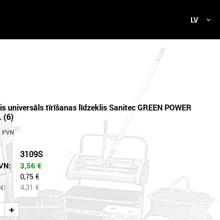
LV
is universāls tīrīšanas līdzeklis Sanitec GREEN POWER
 (6)
3109S
VN:
3,56
€
0,75 €
N:
4,31
€