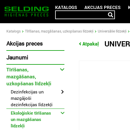
KATALOGS
AKCIJAS PRECES
Katalogs
Tīrīšanas, mazgāšanas, uzkopšanas līdzekļi
Universālie līdzekļi
UNIVER
Akcijas preces
Atpakaļ
Jaunumi
Tīrīšanas,
mazgāšanas,
uzkopšanas līdzekļi
Dezinfekcijas un
mazgājoši
dezinfekcijas līdzekļi
Ekoloģiskie tīrīšanas
un mazgāšanas
līdzekļi