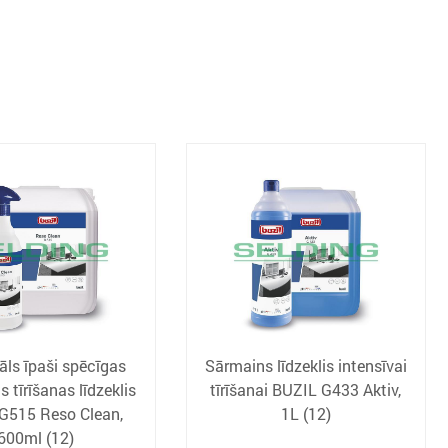
āls īpaši spēcīgas
Sārmains līdzeklis intensīvai
s tīrīšanas līdzeklis
tīrīšanai BUZIL G433 Aktiv,
G515 Reso Clean,
1L (12)
600ml (12)