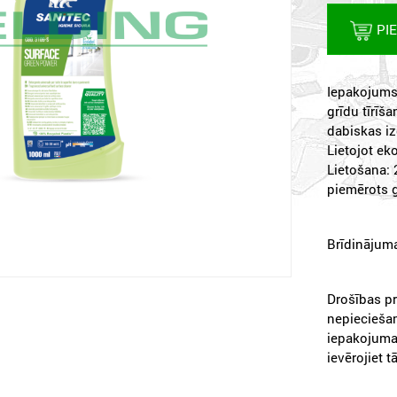
PI
Iepakojums:
grīdu tīrīš
dabiskas iz
Lietojot ek
Lietošana: 
piemērots 
Brīdinājuma
Drošības p
nepieciešam
iepakojuma 
ievērojiet t