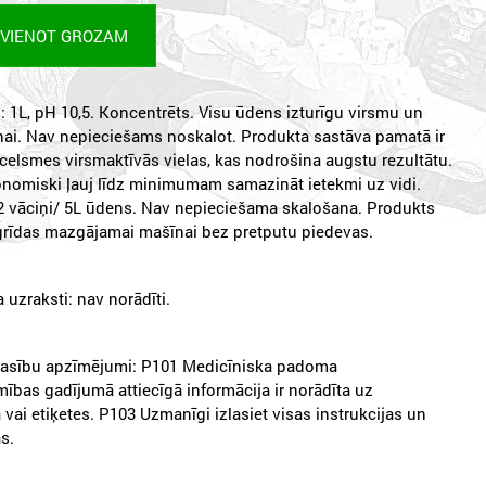
EVIENOT GROZAM
 1L, pH 10,5. Koncentrēts. Visu ūdens izturīgu virsmu un
anai. Nav nepieciešams noskalot. Produkta sastāva pamatā ir
celsmes virsmaktīvās vielas, kas nodrošina augstu rezultātu.
onomiski ļauj līdz minimumam samazināt ietekmi uz vidi.
2 vāciņi/ 5L ūdens. Nav nepieciešama skalošana. Produkts
grīdas mazgājamai mašīnai bez pretputu piedevas.
 uzraksti: nav norādīti.
rasību apzīmējumi: P101 Medicīniska padoma
ības gadījumā attiecīgā informācija ir norādīta uz
vai etiķetes. P103 Uzmanīgi izlasiet visas instrukcijas un
ās.