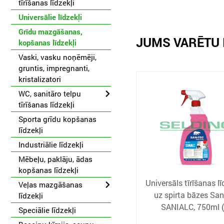
tīrīšanas līdzekļi
Universālie līdzekļi
Grīdu mazgāšanas,
JUMS VARĒTU 
kopšanas līdzekļi
Vaski, vasku noņēmēji,
gruntis, impregnanti,
kristalizatori
WC, sanitāro telpu
tīrīšanas līdzekļi
Sporta grīdu kopšanas
līdzekļi
Industriālie līdzekļi
Mēbeļu, paklāju, ādas
kopšanas līdzekļi
Universāls tīrīšanas lī
Veļas mazgāšanas
uz spirta bāzes San
līdzekļi
SANIALC, 750ml (
Speciālie līdzekļi