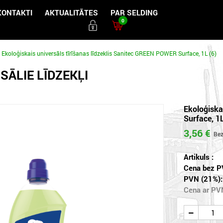
KONTAKTI
AKTUALITĀTES
PAR SELDING
0
Ekoloģiskais universāls tīrīšanas līdzeklis Sanitec GREEN POWER Surface, 1L (6)
SĀLIE LĪDZEKĻI
Ekoloģiska
Surface, 1L
3,56 €
Artikuls :
Cena bez P
PVN (21%):
Cena ar PV