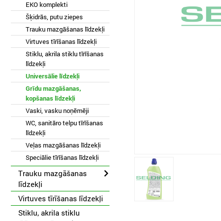
EKO komplekti
Šķidrās, putu ziepes
Trauku mazgāšanas līdzekļi
Virtuves tīrīšanas līdzekļi
Stiklu, akrila stiklu tīrīšanas
līdzekļi
Universālie līdzekļi
Grīdu mazgāšanas,
kopšanas līdzekļi
Vaski, vasku noņēmēji
WC, sanitāro telpu tīrīšanas
līdzekļi
Veļas mazgāšanas līdzekļi
Speciālie tīrīšanas līdzekļi
Trauku mazgāšanas
līdzekļi
Virtuves tīrīšanas līdzekļi
Stiklu, akrila stiklu