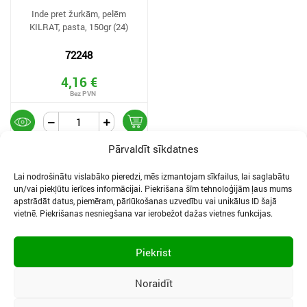
Inde pret žurkām, pelēm
KILRAT, pasta, 150gr (24)
72248
4,16 €
Pārvaldīt sīkdatnes
Lai nodrošinātu vislabāko pieredzi, mēs izmantojam sīkfailus, lai saglabātu
un/vai piekļūtu ierīces informācijai. Piekrišana šīm tehnoloģijām ļaus mums
apstrādāt datus, piemēram, pārlūkošanas uzvedību vai unikālus ID šajā
vietnē. Piekrišanas nesniegšana var ierobežot dažas vietnes funkcijas.
SĪKDATNES UN PRIVĀTUMA POLITIKA
LIETOŠANAS NOTEIKUMI
Piekrist
SĪKFAILU IESTATĪJUMI
Noraidīt