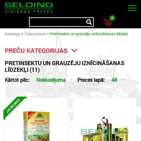
0
Katalogs
Citas preces
Pretinsektu un grauzēju iznīcināšanas līdzekļi
PREČU KATEGORIJAS
PRETINSEKTU UN GRAUZĒJU IZNĪCINĀŠANAS
LĪDZEKĻI (11)
Kārtot pēc:
Noklusējuma
Preces lapā:
48
JAUNUMS