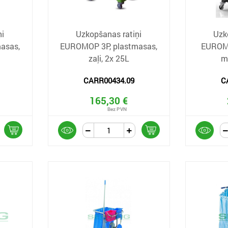
ņi
Uzkopšanas ratiņi
Uzk
asas,
EUROMOP 3P, plastmasas,
EUROM
zaļi, 2x 25L
m
CARR00434.09
C
165,30 €