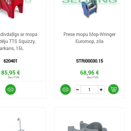
 divdaļīgs ar mopa
Prese mopu Mop-Wringer
dēju TTS Squizzy,
Euromop, zila
arkans, 15L
620401
STRI00030.15
85,95 €
68,96 €