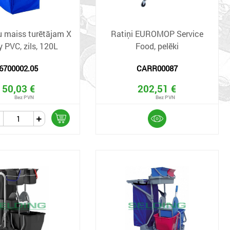
u maiss turētājam X
Ratiņi EUROMOP Service
y PVC, zils, 120L
Food, pelēki
6700002.05
CARR00087
50,03 €
202,51 €