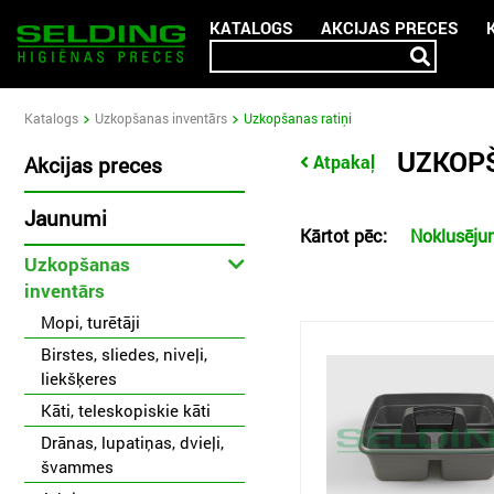
KATALOGS
AKCIJAS PRECES
Katalogs
Uzkopšanas inventārs
Uzkopšanas ratiņi
UZKOPŠ
Atpakaļ
Akcijas preces
Jaunumi
Kārtot pēc:
Noklusēj
Uzkopšanas
inventārs
Mopi, turētāji
Birstes, sliedes, niveļi,
liekšķeres
Kāti, teleskopiskie kāti
Drānas, lupatiņas, dvieļi,
švammes