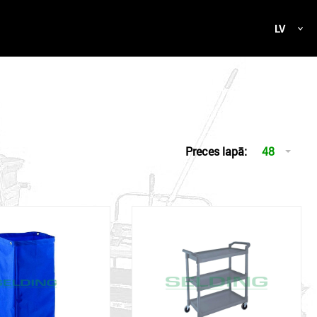
LV
Preces lapā:
48