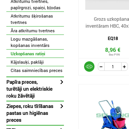
Atkritumu tvertnes,
papīrgrozi, spaiņi, bļodas
Atkritumu šķirošanas
Grozs uzkopšan
tvertnes
inventāram HBC, 40
Āra atkritumu tvertnes
EQ18
Logu mazgāšanas,
kopšanas inventārs
8,96 €
Uzkopšanas ratiņi
Kājslauķi, paklāji
Citas saimniecības preces
Papīra preces,
turētāji un elektriskie
roku žāvētāji
Ziepes, roku tīrīšanas
pastas un higiēnas
preces