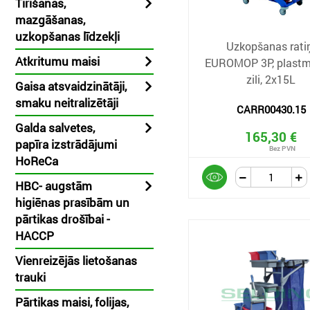
Tīrīšanas,
mazgāšanas,
uzkopšanas līdzekļi
Uzkopšanas rati
Atkritumu maisi
EUROMOP 3P, plastm
zili, 2x15L
Gaisa atsvaidzinātāji,
smaku neitralizētāji
CARR00430.15
Galda salvetes,
165,30 €
papīra izstrādājumi
HoReCa
HBC- augstām
higiēnas prasībām un
pārtikas drošībai -
HACCP
Vienreizējās lietošanas
trauki
Pārtikas maisi, folijas,