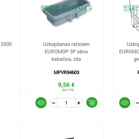
 2000
Uzkopšanas ratiņiem
Uzko
EUROMOP 3P sānu
EUROMOP
kabatiņa, zila
gr
MPVR94603
9,56 €