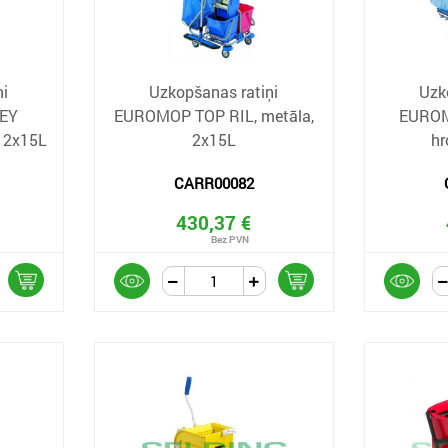
ņi
Uzkopšanas ratiņi
Uzk
EY
EUROMOP TOP RIL, metāla,
EUROM
 2x15L
2x15L
hr
CARR00082
430,37 €