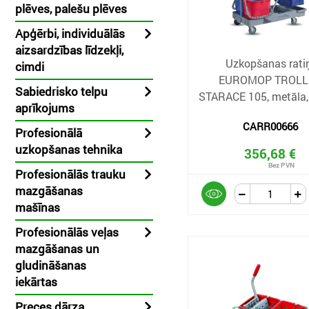
plēves, palešu plēves
Apģērbi, individuālās
aizsardzības līdzekļi,
Uzkopšanas rati
cimdi
EUROMOP TROLL
Sabiedrisko telpu
STARACE 105, metāla,
aprīkojums
CARR00666
Profesionālā
uzkopšanas tehnika
356,68 €
Profesionālās trauku
mazgāšanas
mašīnas
Profesionālās veļas
mazgāšanas un
gludināšanas
iekārtas
Preces dārza