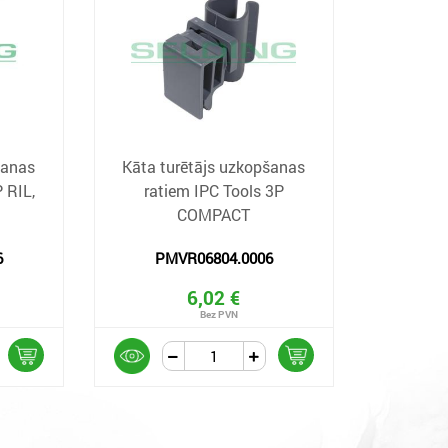
šanas
Kāta turētājs uzkopšanas
 RIL,
ratiem IPC Tools 3P
COMPACT
6
PMVR06804.0006
6,02 €