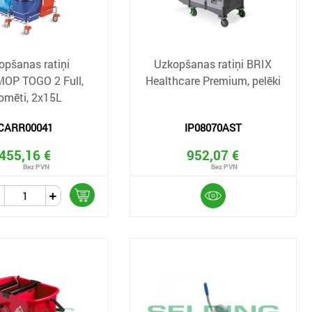
opšanas ratiņi
Uzkopšanas ratiņi BRIX
OP TOGO 2 Full,
Healthcare Premium, pelēki
omēti, 2x15L
CARR00041
IP08070AST
455,16 €
952,07 €