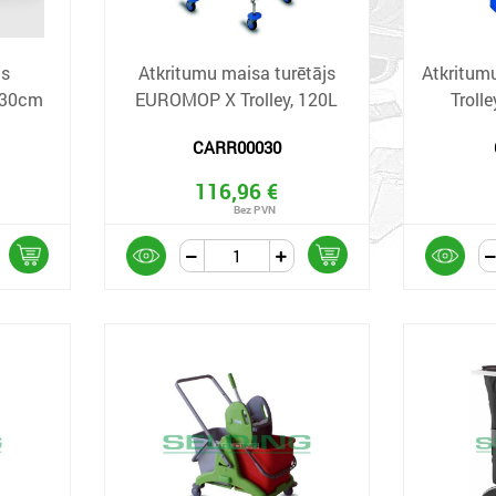
as
Atkritumu maisa turētājs
Atkritum
x30cm
EUROMOP X Trolley, 120L
Trolle
CARR00030
116,96 €