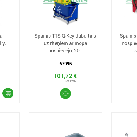
ar
Spainis TTS Q-Key dubultais
Spainis
ly,
uz riteņiem ar mopa
nospie
nospiedēju, 20L
s
67995
101,72 €