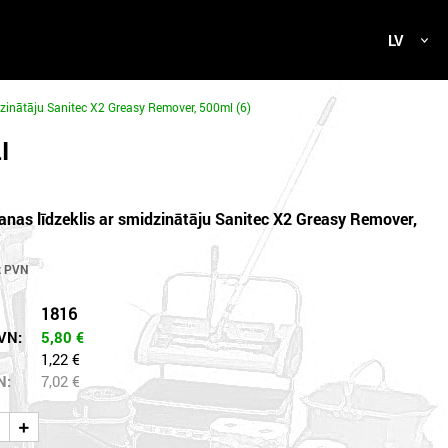
LV
idzinātāju Sanitec X2 Greasy Remover, 500ml (6)
I
īšanas līdzeklis ar smidzinātāju Sanitec X2 Greasy Remover,
1816
VN:
5,80
€
1,22 €
N:
7,02
€