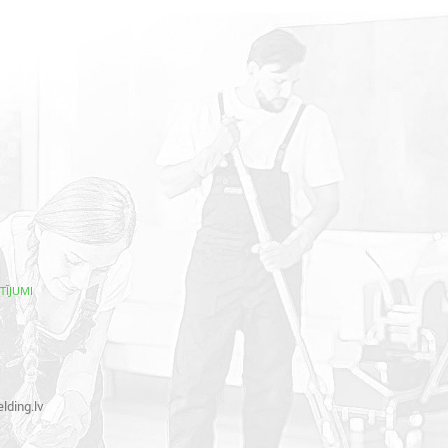
TĪJUMI
lding.lv