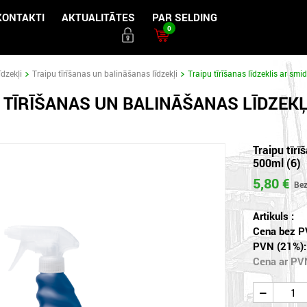
KONTAKTI
AKTUALITĀTES
PAR SELDING
0
dzekļi
Traipu tīrīšanas un balināšanas līdzekļi
Traipu tīrīšanas līdzeklis ar sm
 TĪRĪŠANAS UN BALINĀŠANAS LĪDZEKĻ
Traipu tīr
500ml (6)
5,80 €
Artikuls :
Cena bez P
PVN (21%):
Cena ar PV