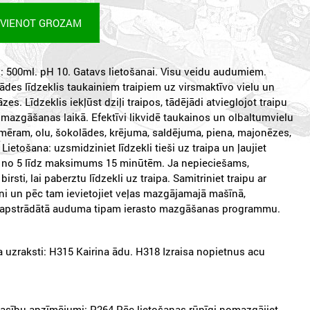
EVIENOT GROZAM
 500ml. pH 10. Gatavs lietošanai. Visu veidu audumiem.
ādes līdzeklis taukainiem traipiem uz virsmaktīvo vielu un
es. Līdzeklis iekļūst dziļi traipos, tādējādi atvieglojot traipu
azgāšanas laikā. Efektīvi likvidē taukainos un olbaltumvielu
emēram, olu, šokolādes, krējuma, saldējuma, piena, majonēzes,
 Lietošana: uzsmidziniet līdzekli tieši uz traipa un ļaujiet
s no 5 līdz maksimums 15 minūtēm. Ja nepieciešams,
birsti, lai paberztu līdzekli uz traipa. Samitriniet traipu ar
i un pēc tam ievietojiet veļas mazgājamajā mašīnā,
 apstrādātā auduma tipam ierasto mazgāšanas programmu.
 uzraksti: H315 Kairina ādu. H318 Izraisa nopietnus acu
asību apzīmējumi: P264 Pēc lietošanas rūpīgi nomazgājiet