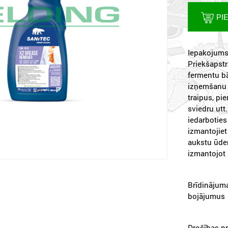
PI
Iepakojums:
Priekšapstr
fermentu bāz
izņemšanu m
traipus, pi
sviedru utt.
iedarbotie
izmantojiet 
aukstu ūden
izmantojot
Brīdinājuma
bojājumus
Drošības pr