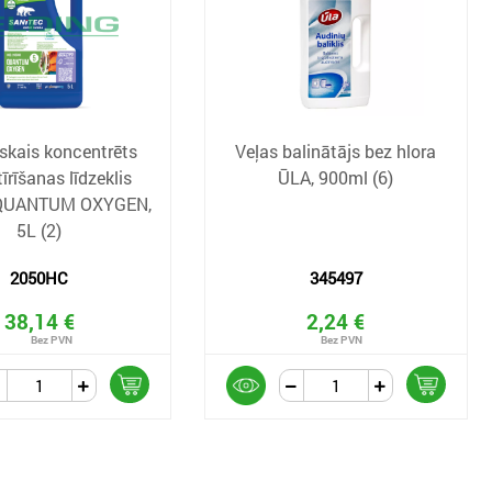
skais koncentrēts
Veļas balinātājs bez hlora
tīrīšanas līdzeklis
ŪLA, 900ml (6)
 QUANTUM OXYGEN,
5L (2)
2050HC
345497
38,14 €
2,24 €