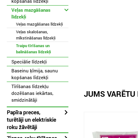
kopšanas līdzekļi
Veļas mazgāšanas
līdzekļi
Veļas mazgāšanas līdzekļi
Veļas skalošanas,
mīkstināšanas līdzekļi
Traipu tīrīšanas un
balināšanas līdzekļi
Speciālie līdzekļi
Baseinu ķīmija, saunu
kopšanas līdzekļi
Tīrīšanas līdzekļu
JUMS VARĒTU 
dozēšanas iekārtas,
smidzinātāji
Papīra preces,
turētāji un elektriskie
roku žāvētāji