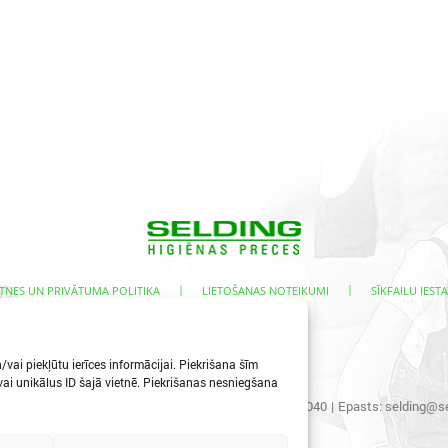
|
|
TNES UN PRIVĀTUMA POLITIKA
LIETOŠANAS NOTEIKUMI
SĪKFAILU IESTA
s
vai piekļūtu ierīces informācijai. Piekrišana šīm
i unikālus ID šajā vietnē. Piekrišanas nesniegšana
s iela 3, Ogre, LV-5001
|
Tālr.:
65067496
|
Mob.:
29400040
|
Epasts:
selding@se