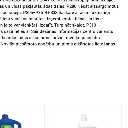
as un visas pakļautās ādas daļas. P280 Nēsāt aizsargcimdus
āt acis/seju. P305+P351+P338 Saskarē ar acīm: uzmanīgi
 ūdeni vairākas minūtes. Izņemt kontaktlēcas, ja tās ir
n ja to var vienkārši izdarīt. Turpināt skalot. P310
s sazinieties ar Saindēšanas informācijas centru vai ārstu.
Ja rodas ādas iekaisums: lūdziet mediķu palīdzību.
Novilkt piesārņoto apģērbu un pirms atkārtotas lietošanas