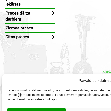
iekārtas
Preces dārza
darbiem
Ziemas preces
Citas preces
SĪKDA
Pārvaldīt sīkdatne
Lai nodrošinātu vislabāko pieredzi, mēs izmantojam sīkfailus, lai saglabātu un/
tehnoloģijām ļaus mums apstrādāt datus, piemēram, pārlūkošanas uzvedību va
var ierobežot dažas vietnes funkcijas.
Vidzeme