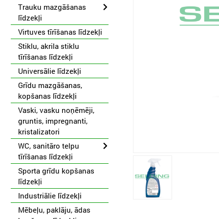
Trauku mazgāšanas
līdzekļi
Virtuves tīrīšanas līdzekļi
Stiklu, akrila stiklu
tīrīšanas līdzekļi
Universālie līdzekļi
Grīdu mazgāšanas,
kopšanas līdzekļi
Vaski, vasku noņēmēji,
gruntis, impregnanti,
kristalizatori
WC, sanitāro telpu
tīrīšanas līdzekļi
Sporta grīdu kopšanas
līdzekļi
Industriālie līdzekļi
Mēbeļu, paklāju, ādas