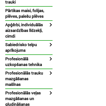
trauki
Pārtikas maisi, folijas,
plēves, palešu plēves
Apģērbi, individuālās
aizsardzības līdzekļi,
cimdi
Sabiedrisko telpu
aprīkojums
Profesionālā
uzkopšanas tehnika
Profesionālās trauku
mazgāšanas
mašīnas
Profesionālās veļas
mazgāšanas un
gludināšanas