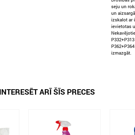
seju un rok
un aizsarg
izskalot ar
ievietotas u
Nekavējotie
P332+P313 
P362+P364 
izmazgāt.
INTERESĒT ARĪ ŠĪS PRECES