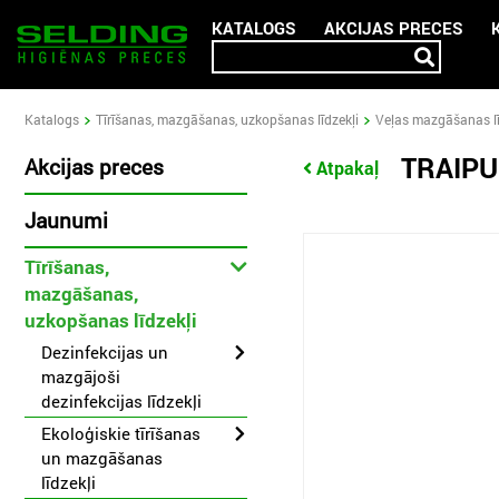
KATALOGS
AKCIJAS PRECES
Katalogs
Tīrīšanas, mazgāšanas, uzkopšanas līdzekļi
Veļas mazgāšanas lī
TRAIPU
Akcijas preces
Atpakaļ
Jaunumi
Tīrīšanas,
mazgāšanas,
uzkopšanas līdzekļi
Dezinfekcijas un
mazgājoši
dezinfekcijas līdzekļi
Ekoloģiskie tīrīšanas
un mazgāšanas
līdzekļi