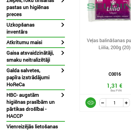
Ziepes, roku tīrīšanas
pastas un higiēnas
preces
Uzkopšanas
inventārs
Veļas balināšanas pu
Atkritumu maisi
Liilia, 200g (20)
Gaisa atsvaidzinātāji,
smaku neitralizētāji
Galda salvetes,
C0016
papīra izstrādājumi
HoReCa
1,31 €
HBC- augstām
higiēnas prasībām un
pārtikas drošībai -
HACCP
Vienreizējās lietošanas