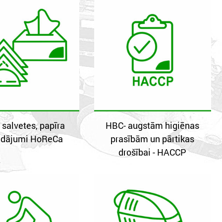
 salvetes, papīra
HBC- augstām higiēnas
rādājumi HoReCa
prasībām un pārtikas
drošībai - HACCP