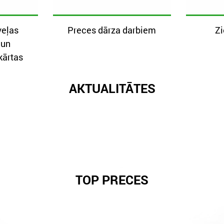
veļas
Preces dārza darbiem
Z
 un
kārtas
AKTUALITĀTES
TOP PRECES