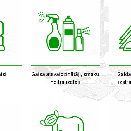
isi
Gaisa atsvaidzinātāji, smaku
Galda
neitralizētāji
izst