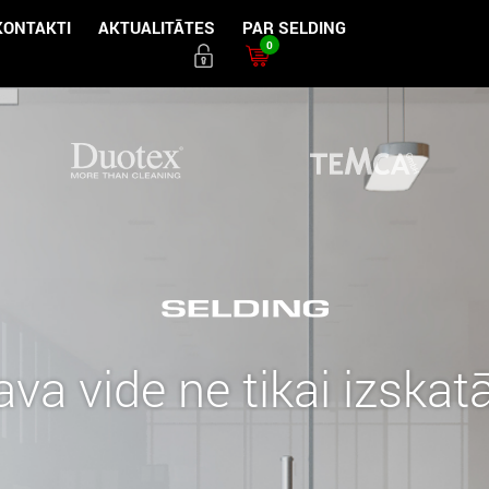
KONTAKTI
AKTUALITĀTES
PAR SELDING
0
ava vide ne tikai izskatā