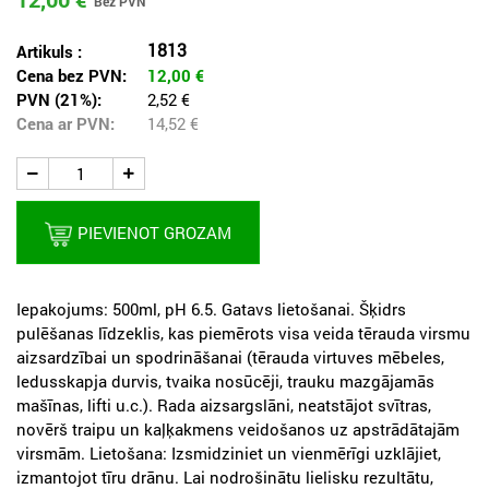
1813
Artikuls :
Cena bez PVN:
12,00
€
PVN (21%):
2,52 €
Cena ar PVN:
14,52
€
PIEVIENOT GROZAM
Iepakojums: 500ml, pH 6.5. Gatavs lietošanai. Šķidrs
pulēšanas līdzeklis, kas piemērots visa veida tērauda virsmu
aizsardzībai un spodrināšanai (tērauda virtuves mēbeles,
ledusskapja durvis, tvaika nosūcēji, trauku mazgājamās
mašīnas, lifti u.c.). Rada aizsargslāni, neatstājot svītras,
novērš traipu un kaļķakmens veidošanos uz apstrādātajām
virsmām. Lietošana: Izsmidziniet un vienmērīgi uzklājiet,
izmantojot tīru drānu. Lai nodrošinātu lielisku rezultātu,