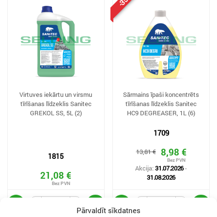
Virtuves iekārtu un virsmu
Sārmains īpaši koncentrēts
tīrīšanas līdzeklis Sanitec
tīrīšanas līdzeklis Sanitec
GREKOL SS, 5L (2)
HC9 DEGREASER, 1L (6)
1709
8,98 €
13,81 €
1815
Akcija:
31.07.2026
-
21,08 €
31.08.2026
Pārvaldīt sīkdatnes