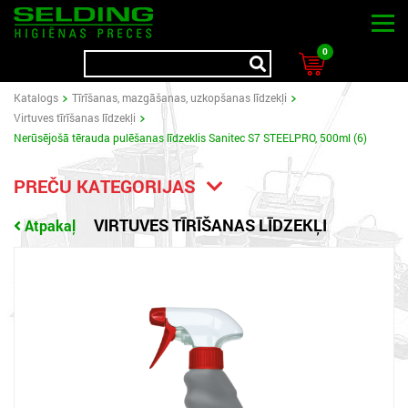
0
Katalogs
Tīrīšanas, mazgāšanas, uzkopšanas līdzekļi
Virtuves tīrīšanas līdzekļi
Nerūsējošā tērauda pulēšanas līdzeklis Sanitec S7 STEELPRO, 500ml (6)
PREČU KATEGORIJAS
VIRTUVES TĪRĪŠANAS LĪDZEKĻI
Atpakaļ