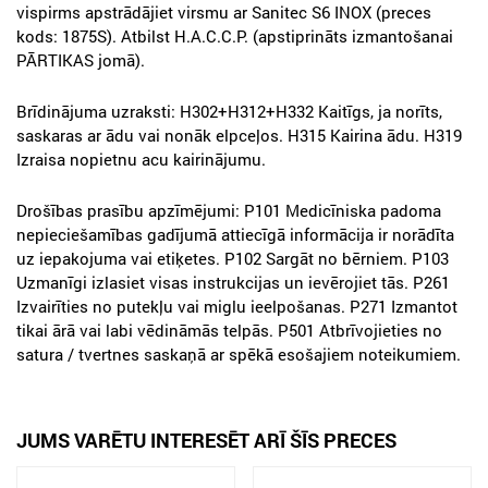
vispirms apstrādājiet virsmu ar Sanitec S6 INOX (preces
kods: 1875S). Atbilst H.A.C.C.P. (apstiprināts izmantošanai
PĀRTIKAS jomā).
Brīdinājuma uzraksti: H302+H312+H332 Kaitīgs, ja norīts,
saskaras ar ādu vai nonāk elpceļos. H315 Kairina ādu. H319
Izraisa nopietnu acu kairinājumu.
Drošības prasību apzīmējumi: P101 Medicīniska padoma
nepieciešamības gadījumā attiecīgā informācija ir norādīta
uz iepakojuma vai etiķetes. P102 Sargāt no bērniem. P103
Uzmanīgi izlasiet visas instrukcijas un ievērojiet tās. P261
Izvairīties no putekļu vai miglu ieelpošanas. P271 Izmantot
tikai ārā vai labi vēdināmās telpās. P501 Atbrīvojieties no
satura / tvertnes saskaņā ar spēkā esošajiem noteikumiem.
JUMS VARĒTU INTERESĒT ARĪ ŠĪS PRECES