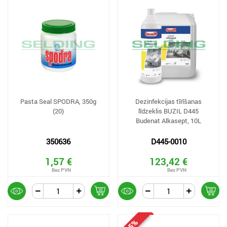
Pasta Seal SPODRA, 350g
Dezinfekcijas tīrīšanas
(20)
līdzeklis BUZIL D445
Budenat Alkasept, 10L
350636
D445-0010
1,57 €
123,42 €
-35%