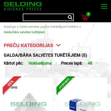
0
Katalogs
Galda salvetes, papīra izstrādājumi HoReCa
Galda/bāra salvetes turētājiem
PREČU KATEGORIJAS
GALDA/BĀRA SALVETES TURĒTĀJIEM (5)
Kārtot pēc:
Noklusējuma
Preces lapā:
48
JAUNUMS
-35%