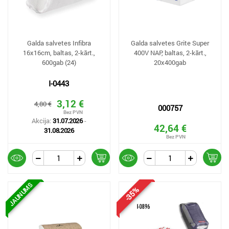
Galda salvetes Infibra
Galda salvetes Grite Super
16x16cm, baltas, 2-kārt.,
400V NAP, baltas, 2-kārt.,
600gab (24)
20x400gab
I-0443
3,12 €
4,80 €
000757
Akcija:
31.07.2026
-
42,64 €
31.08.2026
JAUNUMS
-35%