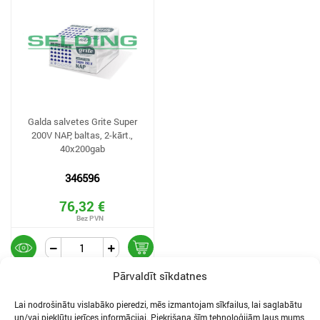
Galda salvetes Grite Super
200V NAP, baltas, 2-kārt.,
40x200gab
346596
76,32 €
Pārvaldīt sīkdatnes
Lai nodrošinātu vislabāko pieredzi, mēs izmantojam sīkfailus, lai saglabātu
un/vai piekļūtu ierīces informācijai. Piekrišana šīm tehnoloģijām ļaus mums