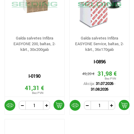
Galda salvetes Infibra
Galda salvetes Infibra
EASYONE 200, baltas, 2-
EASYONE Service, baltas, 2-
kārt., 30x200gab
kārt., 36x170gab
I-0896
31,98 €
49,20 €
I-0190
Akcija:
31.07.2026
-
41,31 €
31.08.2026