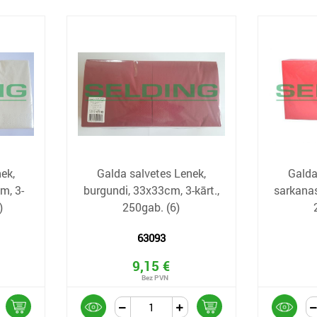
ek,
Galda salvetes Lenek,
Galda
m, 3-
burgundi, 33x33cm, 3-kārt.,
sarkanas
)
250gab. (6)
63093
9,15 €