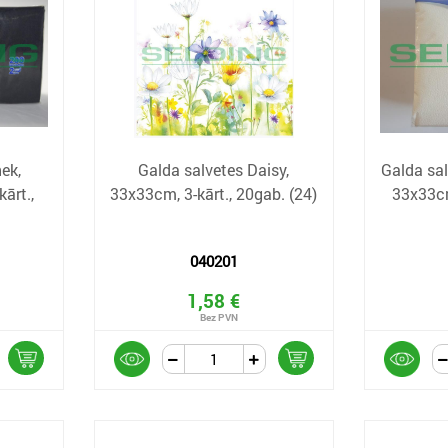
ek,
Galda salvetes Daisy,
Galda sal
ārt.,
33x33cm, 3-kārt., 20gab. (24)
33x33cm
040201
1,58 €