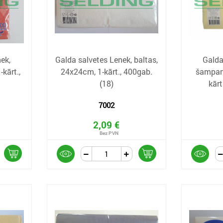
ek,
Galda salvetes Lenek, baltas,
Galda
kārt.,
24x24cm, 1-kārt., 400gab.
šampan
(18)
kārt
7002
2,09 €