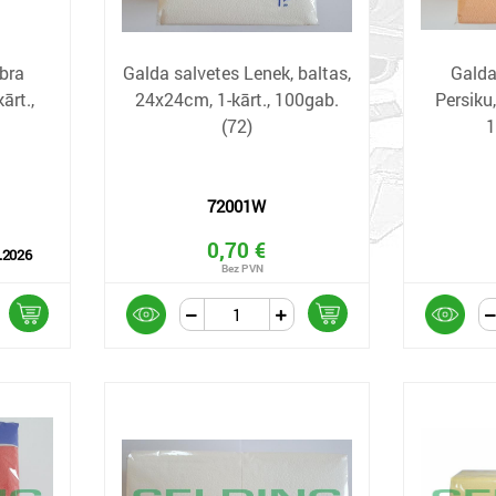
ibra
Galda salvetes Lenek, baltas,
Galda
ārt.,
24x24cm, 1-kārt., 100gab.
Persiku
(72)
1
72001W
0,70 €
.2026