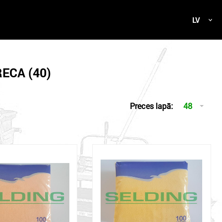
LV
ECA (40)
Preces lapā:
48