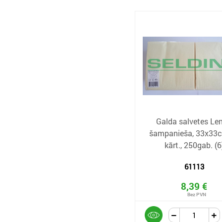
Galda salvetes Len
šampanieša, 33x33c
kārt., 250gab. (6
61113
8,39 €