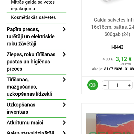
Mitrās galda salvetes
iepakojumā
Kosmētiskās salvetes
Galda salvetes Inf
16x16cm, baltas, 2-k
Papīra preces,
600gab (24)
turētāji un elektriskie
roku žāvētāji
I-0443
Ziepes, roku tīrīšanas
3,12 €
4,80 €
pastas un higiēnas
preces
Akcija:
31.07.2026
-
31.08
Tīrīšanas,
mazgāšanas,
uzkopšanas līdzekļi
Uzkopšanas
inventārs
Atkritumu maisi
Gaisa atsvaidzinātāji,