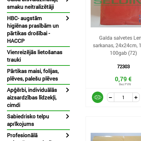
smaku neitralizētāji
HBC- augstām
higiēnas prasībām un
pārtikas drošībai -
Galda salvetes Len
HACCP
sarkanas, 24x24cm, 1-
Vienreizējās lietošanas
100gab (72)
trauki
72303
Pārtikas maisi, folijas,
plēves, palešu plēves
0,79 €
Apģērbi, individuālās
aizsardzības līdzekļi,
cimdi
Sabiedrisko telpu
aprīkojums
Profesionālā