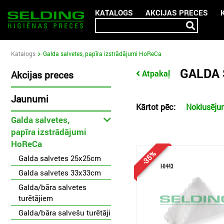
KATALOGS
AKCIJAS PRECES
Katalogs
Galda salvetes, papīra izstrādājumi HoReCa
GALDA 
Atpakaļ
Akcijas preces
Jaunumi
Kārtot pēc:
Noklusēj
Galda salvetes,
papīra izstrādājumi
HoReCa
-35%
Galda salvetes 25x25cm
Galda salvetes 33x33cm
Galda/bāra salvetes
turētājiem
Galda/bāra salvešu turētāji