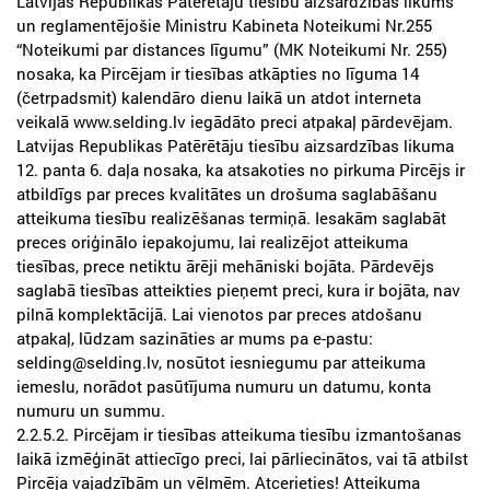
Latvijas Republikas Patērētāju tiesību aizsardzības likums
un reglamentējošie Ministru Kabineta Noteikumi Nr.255
“Noteikumi par distances līgumu” (MK Noteikumi Nr. 255)
nosaka, ka Pircējam ir tiesības atkāpties no līguma 14
(četrpadsmit) kalendāro dienu laikā un atdot interneta
veikalā www.selding.lv iegādāto preci atpakaļ pārdevējam.
Latvijas Republikas Patērētāju tiesību aizsardzības likuma
12. panta 6. daļa nosaka, ka atsakoties no pirkuma Pircējs ir
atbildīgs par preces kvalitātes un drošuma saglabāšanu
atteikuma tiesību realizēšanas termiņā. Iesakām saglabāt
preces oriģinālo iepakojumu, lai realizējot atteikuma
tiesības, prece netiktu ārēji mehāniski bojāta. Pārdevējs
saglabā tiesības atteikties pieņemt preci, kura ir bojāta, nav
pilnā komplektācijā. Lai vienotos par preces atdošanu
atpakaļ, lūdzam sazināties ar mums pa e-pastu:
selding@selding.lv, nosūtot iesniegumu par atteikuma
iemeslu, norādot pasūtījuma numuru un datumu, konta
numuru un summu.
2.2.5.2. Pircējam ir tiesības atteikuma tiesību izmantošanas
laikā izmēģināt attiecīgo preci, lai pārliecinātos, vai tā atbilst
Pircēja vajadzībām un vēlmēm. Atcerieties! Atteikuma