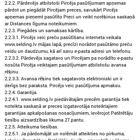
2.2.2. Pārdevējs atbilstoši Pircēja pasūtījumam apņemas
pārdot un piegādāt Pircējam preces, savukārt Pircējs
apņemas pieņemt pasūtīto Preci un veikt norēķinus saskaņā
ar Distances līguma noteikumiem.
2.2.3. Piegādes un samaksas kārtība.
2.2.3.1. Pircējs veic preču pasūtīšanu interneta veikala
www.selding.lv mājas lapā, precīzi norādot pasūtāmo preču
veidu un daudzumu, kā arī savu e-pasta adresi un telefonu.
2.2.3.2. Pārdevējs sagatavo un Pircējam pa norādīto e-pastu
nosūta Pircēja veiktajam pasūtījumam atbilstošu avansa
rēķinu.
2.2.3.3. Avansa rēķins tiek sagatavots elektroniski un ir
derīgs bez paraksta. Pircējs veic pasūtījuma apmaksu.
2.2.4. Garantija.
2.2.4.1. www.selding.lv piedāvātajām precēm garantija tiek
noteikta saskaņā ar preces izgatavotāja noteiktajiem
garantijas apkalpošanas nosacījumiem, ievērojot Patērētāju
tiesību aizsardzības likuma 27.pantu.
2.2.5. Atteikuma tiesības.
2.2.5.1. Ja pārdomājāt un nolēmāt atteikties no pirkuma,