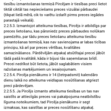
tiesību izmantošanas termiņā Pircējam ir tiesības preci lietot
tiktāl ciktāl tas nepieciešams preces vizuālai pārbaudei
(tikpat lielā mērā, cik to varētu izdarīt pirms preces iegādes
parastajā veikalā).
2.2.5.3. Izmantojot atteikuma tiesības, Pircējs ir atbildīgs par
preces lietošanu, kas pārsniedz preces pārbaudes nolūkam
paredzēto, par tādu preces lietošanu atteikuma tiesību
izmantošanas termiņā, kas nav savienojama ar labas ticības
principu, kā arī par preces vērtības, kvalitātes
samazināšanos. Pārdēvējām atpakaļ atsūtītajai precei jābūt
tādā pašā kvalitātē, kāda ir bijusi tās saņemšanas brīdī.
Precei nedrīkst būt lietota, jābūt saglabātiem visiem
ražošanas marķējumiem un iesaiņojumam.
2.2.5.4. Pircēja pienākums ir 14 (četrpadsmit) kalendāro
dienu laikā no atteikuma veidlapas nosūtīšanas atgriezt
preci pārdevējam.
2.2.5.5. Ja Pircējs izmanto atteikuma tiesības un tas nav
saistīts ar attiecīgās preces vai pakalpojuma neatbilstību
līguma noteikumiem, tad Pircēja pienākums ir segt
izmaksas, kas saistītas ar preces nosūtīšanu atpakaļ.