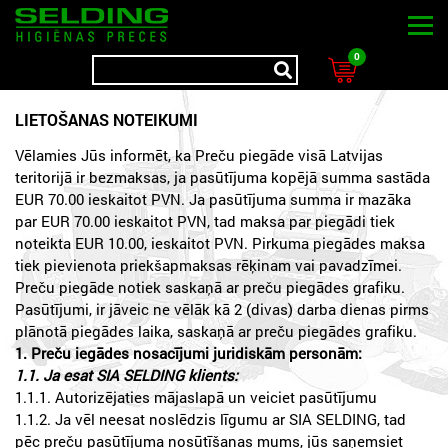
0
LIETOŠANAS NOTEIKUMI
Vēlamies Jūs informēt, ka Preču piegāde visā Latvijas
teritorijā ir bezmaksas, ja pasūtījuma kopējā summa sastāda
EUR 70.00 ieskaitot PVN. Ja pasūtījuma summa ir mazāka
par EUR 70.00 ieskaitot PVN, tad maksa par piegādi tiek
noteikta EUR 10.00, ieskaitot PVN. Pirkuma piegādes maksa
tiek pievienota priekšapmaksas rēķinam vai pavadzīmei.
Preču piegāde notiek saskaņā ar preču piegādes grafiku.
Pasūtījumi, ir jāveic ne vēlāk kā 2 (divas) darba dienas pirms
plānotā piegādes laika, saskaņā ar preču piegādes grafiku.
1. Preču iegādes nosacījumi juridiskām personām:
1.1. Ja esat SIA SELDING klients:
1.1.1. Autorizējaties mājaslapā un veiciet pasūtījumu
1.1.2. Ja vēl neesat noslēdzis līgumu ar SIA SELDING, tad
pēc preču pasūtījuma nosūtīšanas mums, jūs saņemsiet