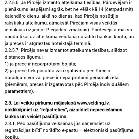
2.2.5.6. Ja Pircējs izmanto atteikuma tiesības, Pārdevējam ir
pienākums iespējami agrāk, bet ne vēlāk kā 14 (četrpadsmit)
kalendāro dienu laikā no dienas, kad Pircējs nosūtījis
rakstisku atteikumu, atmaksāt Pircējam visas veiktās
iemaksas (izņemot Piegādes izmaksas). Pārdevējs atmaksā
naudu tikai uz atteikuma veidlapā norādīto bankas kontu, un
ja preces ir atgrieztas noteiktajā termiņā.
2.2.5.7. Pircējs nevar izmantot atteikuma tiesības, slēdzot
distances līgumu:
1) ja prece ir nepārprotami bojāta;
2) ja prece tiek pasūtīta vai izgatavota pēc Pircēja
norādījumiem vai prece ir nepārprotami personalizēta
(piemēram, preces ir izgatavotas pēc Pircēja individuāliem
parametriem).
2.3. Lai veiktu pirkumu mājaslapā www.selding.lv,
noklikšķiniet uz “reģistrēties”, aizpildiet nepieciešamos
laukus un veiciet pasūtījumu.
2.3.1. Pēc pasūtījuma veikšanas jūs saņemsiet uz
reģistrācijas brīdī norādīto e-pastu – elektroniski pasūtījuma
kopiju.