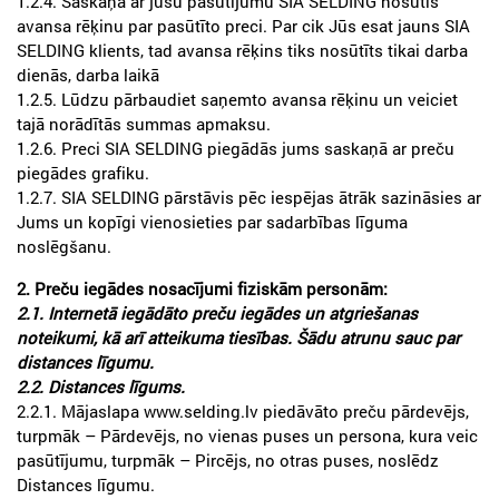
1.2.4. Saskaņā ar jūsu pasūtījumu SIA SELDING nosūtīs
avansa rēķinu par pasūtīto preci. Par cik Jūs esat jauns SIA
SELDING klients, tad avansa rēķins tiks nosūtīts tikai darba
dienās, darba laikā
1.2.5. Lūdzu pārbaudiet saņemto avansa rēķinu un veiciet
tajā norādītās summas apmaksu.
1.2.6. Preci SIA SELDING piegādās jums saskaņā ar preču
piegādes grafiku.
1.2.7. SIA SELDING pārstāvis pēc iespējas ātrāk sazināsies ar
Jums un kopīgi vienosieties par sadarbības līguma
noslēgšanu.
2. Preču iegādes nosacījumi fiziskām personām:
2.1. Internetā iegādāto preču iegādes un atgriešanas
noteikumi, kā arī atteikuma tiesības. Šādu atrunu sauc par
distances līgumu.
2.2. Distances līgums.
2.2.1. Mājaslapa www.selding.lv piedāvāto preču pārdevējs,
turpmāk – Pārdevējs, no vienas puses un persona, kura veic
pasūtījumu, turpmāk – Pircējs, no otras puses, noslēdz
Distances līgumu.