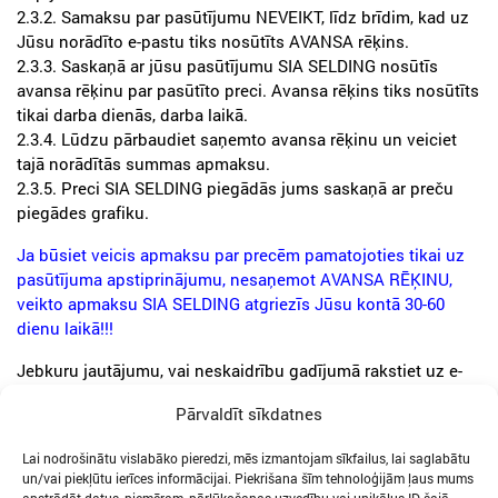
2.3.2. Samaksu par pasūtījumu NEVEIKT, līdz brīdim, kad uz
Jūsu norādīto e-pastu tiks nosūtīts AVANSA rēķins.
2.3.3. Saskaņā ar jūsu pasūtījumu SIA SELDING nosūtīs
avansa rēķinu par pasūtīto preci. Avansa rēķins tiks nosūtīts
tikai darba dienās, darba laikā.
2.3.4. Lūdzu pārbaudiet saņemto avansa rēķinu un veiciet
tajā norādītās summas apmaksu.
2.3.5. Preci SIA SELDING piegādās jums saskaņā ar preču
piegādes grafiku.
Ja būsiet veicis apmaksu par precēm pamatojoties tikai uz
pasūtījuma apstiprinājumu, nesaņemot AVANSA RĒĶINU,
veikto apmaksu SIA SELDING atgriezīs Jūsu kontā 30-60
dienu laikā!!!
Jebkuru jautājumu, vai neskaidrību gadījumā rakstiet uz e-
pastu: selding@selding.lv; vai zvaniet pa tālr. +37165067496,
Pārvaldīt sīkdatnes
+37129400040.
Lai nodrošinātu vislabāko pieredzi, mēs izmantojam sīkfailus, lai saglabātu
un/vai piekļūtu ierīces informācijai. Piekrišana šīm tehnoloģijām ļaus mums