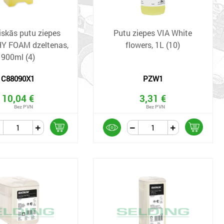
iskās putu ziepes
Putu ziepes VIA White
Y FOAM dzeltenas,
flowers, 1L (10)
900ml (4)
C88090X1
PZW1
10,04 €
3,31 €