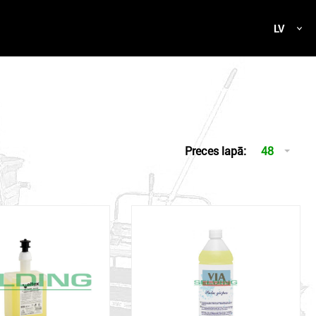
LV
Preces lapā:
48