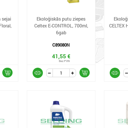
 sejai
Ekoloģiskās putu ziepes
Ekoloģ
loral,
Celtex E-CONTROL, 700ml,
CELTEX H
6gab
C89080N
41,55 €