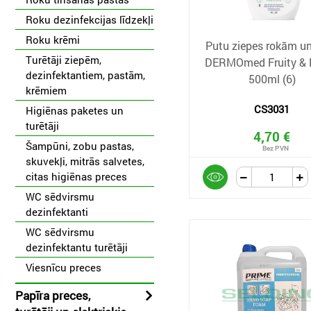
Roku dezinfekcijas līdzekļi
Roku krēmi
Putu ziepes rokām un
Turētāji ziepēm,
DERMOmed Fruity & F
dezinfektantiem, pastām,
500ml (6)
krēmiem
CS3031
Higiēnas paketes un
turētāji
4,70 €
Šampūni, zobu pastas,
skuvekļi, mitrās salvetes,
citas higiēnas preces
WC sēdvirsmu
dezinfektanti
WC sēdvirsmu
dezinfektantu turētāji
Viesnīcu preces
Papīra preces,