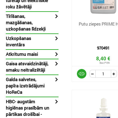
turētāji un elektriskie
roku žāvētāji
Tīrīšanas,
mazgāšanas,
Putu ziepes PRIME H
uzkopšanas līdzekļi
Uzkopšanas
inventārs
970491
Atkritumu maisi
8,40 €
Gaisa atsvaidzinātāji,
smaku neitralizētāji
Galda salvetes,
papīra izstrādājumi
HoReCa
HBC- augstām
higiēnas prasībām un
pārtikas drošībai -