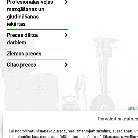
Profesionālās veļas
mazgāšanas un
gludināšanas
iekārtas
Preces dārza
darbiem
Ziemas preces
Citas preces
SĪKDA
Pārvaldīt sīkdatne
Lai nodrošinātu vislabāko pieredzi, mēs izmantojam sīkfailus, lai saglabātu un/
tehnoloģijām ļaus mums apstrādāt datus, piemēram, pārlūkošanas uzvedību va