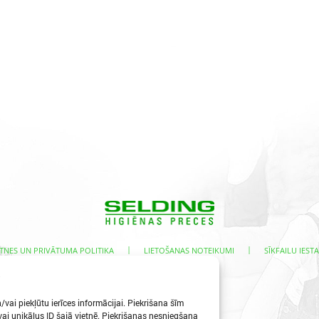
|
|
TNES UN PRIVĀTUMA POLITIKA
LIETOŠANAS NOTEIKUMI
SĪKFAILU IESTA
s
vai piekļūtu ierīces informācijai. Piekrišana šīm
i unikālus ID šajā vietnē. Piekrišanas nesniegšana