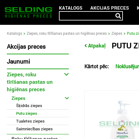
KATALOGS
AKCIJAS PRECES
Katalogs
Ziepes, roku tīrīšanas pastas un higiēnas preces
Ziepes
Putu z
PUTU Z
Atpakaļ
Akcijas preces
Jaunumi
Kārtot pēc:
Noklusēj
Ziepes, roku
tīrīšanas pastas un
higiēnas preces
Ziepes
Šķidrās ziepes
Putu ziepes
Tualetes ziepes
Saimniecības ziepes
Roku tīrīšanas pastas