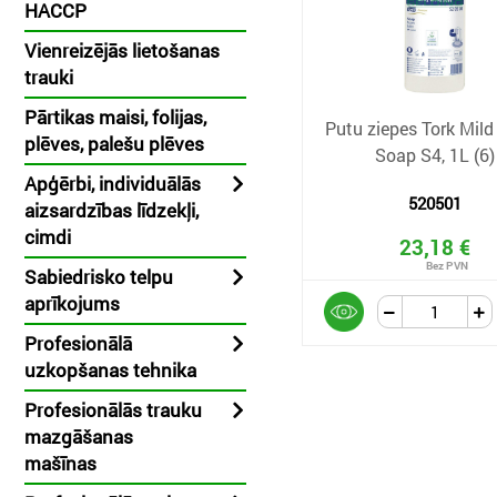
HACCP
Vienreizējās lietošanas
trauki
Pārtikas maisi, folijas,
Putu ziepes Tork Mil
plēves, palešu plēves
Soap S4, 1L (6)
Apģērbi, individuālās
520501
aizsardzības līdzekļi,
cimdi
23,18 €
Sabiedrisko telpu
aprīkojums
Profesionālā
uzkopšanas tehnika
Profesionālās trauku
mazgāšanas
mašīnas