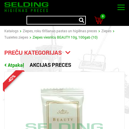
0
Katalogs
Ziepes, roku tīrīšanas pastas un higiēnas preces
Ziepes
Tualetes ziepes
Ziepes viesnīcu BEAUTY 10g, 100gab (10)
PREČU KATEGORIJAS
AKCIJAS PRECES
Atpakaļ
-40%