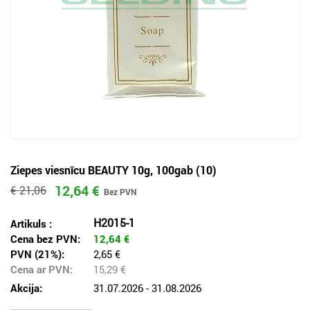
Ziepes viesnīcu BEAUTY 10g, 100gab (10)
12,64 €
€ 21,06
H2015-1
Artikuls :
Cena bez PVN:
12,64
€
PVN (21%):
2,65 €
Cena ar PVN:
15,29
€
Akcija:
31.07.2026 - 31.08.2026