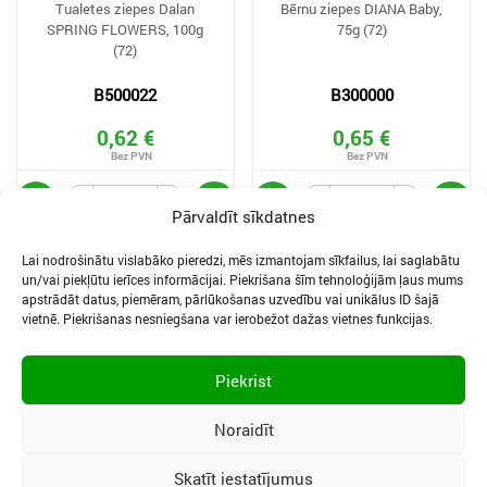
Tualetes ziepes Dalan
Bērnu ziepes DIANA Baby,
SPRING FLOWERS, 100g
75g (72)
(72)
B500022
B300000
0,62 €
0,65 €
Pārvaldīt sīkdatnes
Lai nodrošinātu vislabāko pieredzi, mēs izmantojam sīkfailus, lai saglabātu
un/vai piekļūtu ierīces informācijai. Piekrišana šīm tehnoloģijām ļaus mums
apstrādāt datus, piemēram, pārlūkošanas uzvedību vai unikālus ID šajā
vietnē. Piekrišanas nesniegšana var ierobežot dažas vietnes funkcijas.
SĪKDATNES UN PRIVĀTUMA POLITIKA
LIETOŠANAS NOTEIKUMI
Piekrist
SĪKFAILU IESTATĪJUMI
Noraidīt
Skatīt iestatījumus