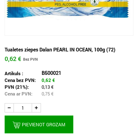
Tualetes ziepes Dalan PEARL IN OCEAN, 100g (72)
0,62 €
B500021
Artikuls :
Cena bez PVN:
0,62
€
PVN (21%):
0,13 €
Cena ar PVN:
0,75
€
PIEVIENOT GROZAM