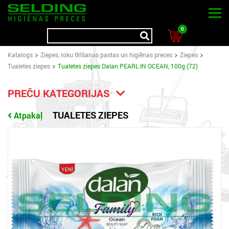
0
Katalogs
Ziepes, roku tīrīšanas pastas un higiēnas preces
Ziepes
Tualetes ziepes
Tualetes ziepes Dalan PEARL IN OCEAN, 100g (72)
PREČU KATEGORIJAS
TUALETES ZIEPES
Atpakaļ