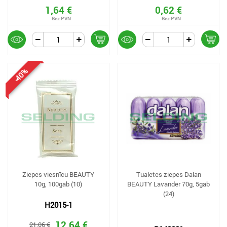
1,64 €
0,62 €
-40%
Ziepes viesnīcu BEAUTY
Tualetes ziepes Dalan
10g, 100gab (10)
BEAUTY Lavander 70g, 5gab
(24)
H2015-1
12,64 €
21,06 €