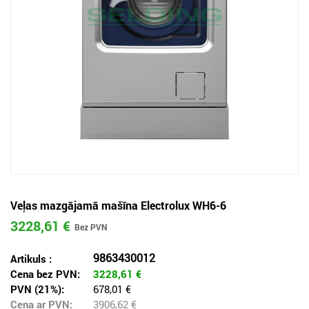
Veļas mazgājamā mašīna Electrolux WH6-6
3228,61 €
9863430012
Artikuls :
Cena bez PVN:
3228,61
€
PVN (21%):
678,01 €
Cena ar PVN:
3906,62
€