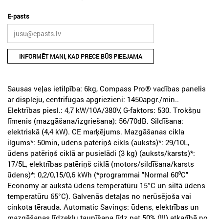
E-pasts
INFORMĒT MANI, KAD PRECE BŪS PIEEJAMA
Sausas veļas ietilpība: 6kg, Compass Pro® vadības panelis
ar displeju, centrifūgas apgriezieni: 1450apgr./min..
Elektrības piesl.: 4,7 kW/10A/380V, G-faktors: 530. Trokšņu
līmenis (mazgāšana/izgriešana): 56/70dB. Sildīšana:
elektriskā (4,4 kW). CE marķējums. Mazgāšanas cikla
ilgums*: 50min, ūdens patēriņš cikls (auksts)*: 29/10L,
ūdens patēriņš ciklā ar pusielādi (3 kg) (auksts/karsts)*:
17/5L, elektrības patēriņš ciklā (motors/sildīšana/karsts
ūdens)*: 0,2/0,15/0,6 kWh (*programmai "Normal 60⁰C"
Economy ar aukstā ūdens temperatūru 15°C un siltā ūdens
temperatūru 65°C). Galvenās detaļas no nerūsējoša vai
cinkota tērauda. Automatic Savings: ūdens, elektrības un
mazgāšanas līdzekļu taupīšana līdz pat 50% (!!!) atkarībā no