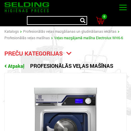
0
Katalogs
Profesionālās veļas mazgāšanas un gludināšanas iekārtas
Profesionālās veļas mašīnas
Veļas mazgājamā mašīna Electrolux WH6-6
PREČU KATEGORIJAS
PROFESIONĀLĀS VEĻAS MAŠĪNAS
Atpakaļ