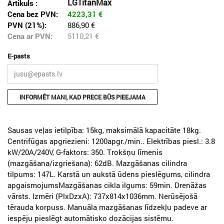
LGTitanMax
Artikuls :
Cena bez PVN:
4223,31
€
PVN (21%):
886,90 €
Cena ar PVN:
5110,21
€
E-pasts
INFORMĒT MANI, KAD PRECE BŪS PIEEJAMA
Sausas veļas ietilpība: 15kg, maksimālā kapacitāte 18kg.
Centrifūgas apgriezieni: 1200apgr./min.. Elektrības piesl.: 3.8
kW/20A/240V, G-faktors: 350. Trokšņu līmenis
(mazgāšana/izgriešana): 62dB. Mazgāšanas cilindra
tilpums: 147L. Karstā un aukstā ūdens pieslēgums, cilindra
apgaismojumsMazgāšanas cikla ilgums: 59min. Drenāžas
vārsts. Izmēri (PlxDzxA): 737x814x1036mm. Nerūsējošā
tērauda korpuss. Manuāla mazgāšanas līdzekļu padeve ar
iespēju pieslēgt automātisko dozācijas sistēmu.