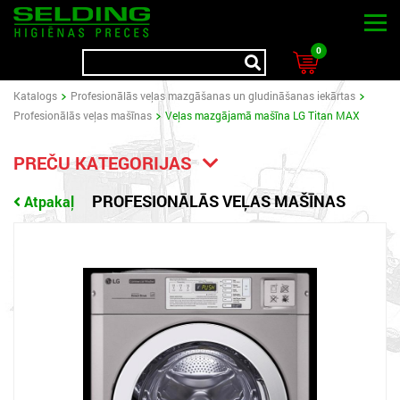
0
Katalogs
Profesionālās veļas mazgāšanas un gludināšanas iekārtas
Profesionālās veļas mašīnas
Veļas mazgājamā mašīna LG Titan MAX
PREČU KATEGORIJAS
PROFESIONĀLĀS VEĻAS MAŠĪNAS
Atpakaļ