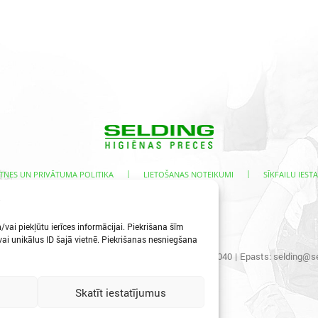
|
|
TNES UN PRIVĀTUMA POLITIKA
LIETOŠANAS NOTEIKUMI
SĪKFAILU IESTA
s
vai piekļūtu ierīces informācijai. Piekrišana šīm
i unikālus ID šajā vietnē. Piekrišanas nesniegšana
s iela 3, Ogre, LV-5001
|
Tālr.:
65067496
|
Mob.:
29400040
|
Epasts:
selding@se
Skatīt iestatījumus