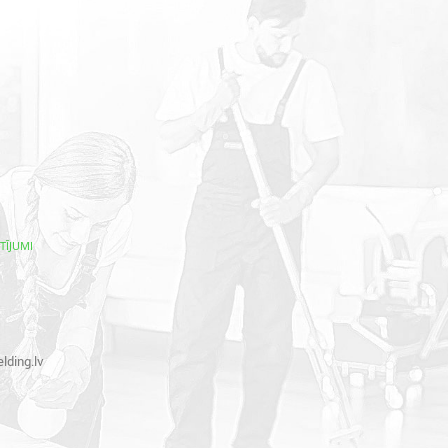
TĪJUMI
lding.lv