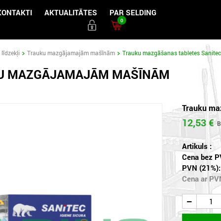
KONTAKTI
AKTUALITĀTES
PAR SELDING
0
īdzekļi
Trauku mazgājamajām mašīnām
Trauku mazgāšanas tabletes Sanitec
U MAZGĀJAMAJĀM MAŠĪNĀM
Trauku maz
12,53 €
Artikuls :
Cena bez P
PVN (21%):
Cena ar PV