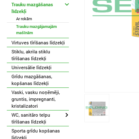
Trauku mazgāšanas
līdzekļi
Ar rokām
Trauku mazgājamajām
mašīnām
Virtuves tīrīšanas līdzekļi
Stiklu, akrila stiklu
tīrīšanas līdzekļi
Universālie līdzekļi
Grīdu mazgāšanas,
kopšanas līdzekļi
Vaski, vasku noņēmēji,
gruntis, impregnanti,
kristalizatori
WC, sanitāro telpu
tīrīšanas līdzekļi
Sporta grīdu kopšanas
līdzekļi