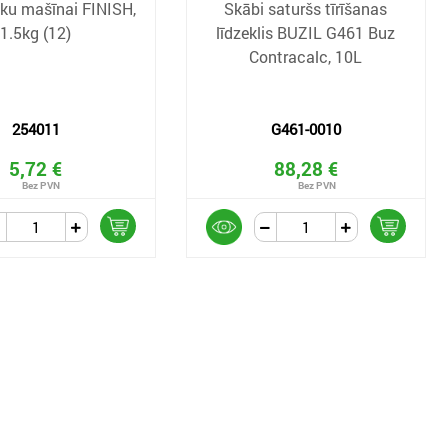
uku mašīnai FINISH,
Skābi saturšs tīrīšanas
1.5kg (12)
līdzeklis BUZIL G461 Buz
Contracalc, 10L
254011
G461-0010
5,72 €
88,28 €