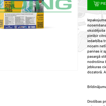
PI
Iepakojums:
noņemšana;
oksidējoša 
piešķir cit
iedarbība 
noņem netīr
pannas ir s
pasargā sti
nodrošina 
jebkuras cie
dozatorā. A
Brīdinājuma
Drošības pr