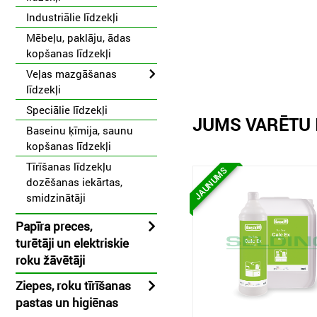
Industriālie līdzekļi
Mēbeļu, paklāju, ādas
kopšanas līdzekļi
Veļas mazgāšanas
līdzekļi
Speciālie līdzekļi
JUMS VARĒTU 
Baseinu ķīmija, saunu
kopšanas līdzekļi
Tīrīšanas līdzekļu
JAUNUMS
dozēšanas iekārtas,
smidzinātāji
Papīra preces,
turētāji un elektriskie
roku žāvētāji
Ziepes, roku tīrīšanas
pastas un higiēnas