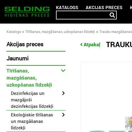
KATALOGS
AKCIJAS PRECES
Katalogs
Tīrīšanas, mazgāšanas, uzkopšanas līdzekļi
Trauku mazgāšanas l
TRAUK
Akcijas preces
Atpakaļ
Jaunumi
Tīrīšanas,
mazgāšanas,
uzkopšanas līdzekļi
Dezinfekcijas un
mazgājoši
dezinfekcijas līdzekļi
Ekoloģiskie tīrīšanas
un mazgāšanas
līdzekļi