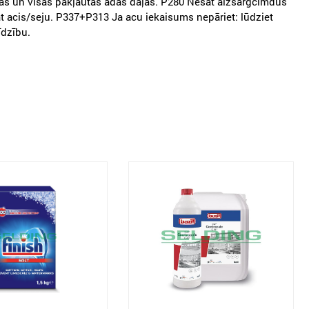
as un visas pakļautās ādas daļas. P280 Nēsāt aizsargcimdus
t acis/seju. P337+P313 Ja acu iekaisums nepāriet: lūdziet
īdzību.