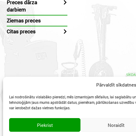
Preces dārza
darbiem
Ziemas preces
Citas preces
SĪKDA
Pārvaldīt sīkdatne
Lai nodrošinātu vislabāko pieredzi, mēs izmantojam sīkfailus, lai saglabātu un/
tehnoloģijām ļaus mums apstrādāt datus, piemēram, pārlūkošanas uzvedību va
var ierobežot dažas vietnes funkcijas.
Vidzeme
Piekrist
Noraidīt