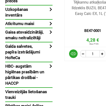
preces
Tējkannu atkaļķoš
līdzeklis BUZIL BE4
Uzkopšanas
Easy Calc EX, 1L (
inventārs
Atkritumu maisi
BE47-0001
Gaisa atsvaidzinātāji,
smaku neitralizētāji
4,28 €
Galda salvetes,
papīra izstrādājumi
HoReCa
HBC- augstām
higiēnas prasībām un
pārtikas drošībai -
HACCP
Vienreizējās lietošanas
trauki
Pārtikas maisi, folijas,