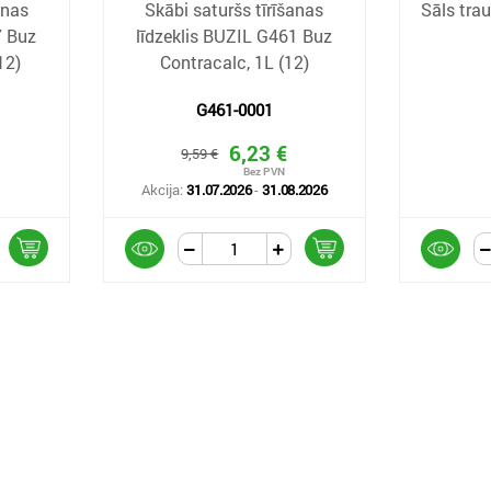
anas
Skābi saturšs tīrīšanas
Sāls tra
7 Buz
līdzeklis BUZIL G461 Buz
12)
Contracalc, 1L (12)
G461-0001
6,23 €
9,59 €
Akcija:
31.07.2026
-
31.08.2026