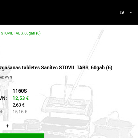
LV
 STOVIL TABS, 60gab (6)
gāšanas tabletes Sanitec STOVIL TABS, 60gab (6)
1160S
VN:
12,53
€
2,63 €
N:
15,16
€