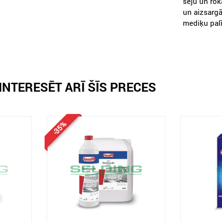
seju un rok
un aizsargā
mediķu pal
INTERESĒT ARĪ ŠĪS PRECES
-35%