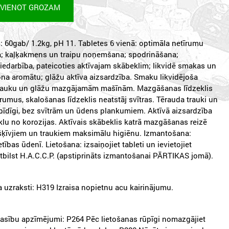
EVIENOT GROZAM
 60gab/ 1.2kg, pH 11. Tabletes 6 vienā: optimāla netīrumu
 kaļķakmens un traipu noņemšana; spodrināšana;
iedarbība, pateicoties aktīvajam skābeklim; likvidē smakas un
rona aromātu; glāžu aktīva aizsardzība. Smaku likvidējoša
trauku un glāžu mazgājamām mašīnām. Mazgāšanas līdzeklis
umus, skalošanas līdzeklis neatstāj svītras. Tērauda trauki un
pīdīgi, bez svītrām un ūdens plankumiem. Aktīvā aizsardzība
klu no korozijas. Aktīvais skābeklis katrā mazgāšanas reizē
šķīvjiem un traukiem maksimālu higiēnu. Izmantošana:
tības ūdenī. Lietošana: izsaiņojiet tableti un ievietojiet
tbilst H.A.C.C.P. (apstiprināts izmantošanai PĀRTIKAS jomā).
 uzraksti: H319 Izraisa nopietnu acu kairinājumu.
asību apzīmējumi: P264 Pēc lietošanas rūpīgi nomazgājiet