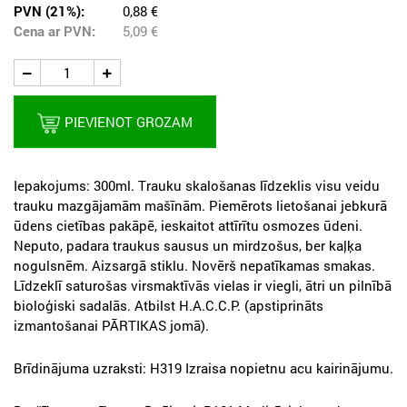
PVN (21%):
0,88 €
Cena ar PVN:
5,09
€
PIEVIENOT GROZAM
Iepakojums: 300ml. Trauku skalošanas līdzeklis visu veidu
trauku mazgājamām mašīnām. Piemērots lietošanai jebkurā
ūdens cietības pakāpē, ieskaitot attīrītu osmozes ūdeni.
Neputo, padara traukus sausus un mirdzošus, ber kaļķa
nogulsnēm. Aizsargā stiklu. Novērš nepatīkamas smakas.
Līdzeklī saturošas virsmaktīvās vielas ir viegli, ātri un pilnībā
bioloģiski sadalās. Atbilst H.A.C.C.P. (apstiprināts
izmantošanai PĀRTIKAS jomā).
Brīdinājuma uzraksti: H319 Izraisa nopietnu acu kairinājumu.