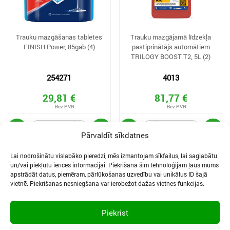
Trauku mazgāšanas tabletes
Trauku mazgājamā līdzekļa
FINISH Power, 85gab (4)
pastiprinātājs automātiem
TRILOGY BOOST T2, 5L (2)
254271
4013
29,81 €
81,77 €
Pārvaldīt sīkdatnes
Lai nodrošinātu vislabāko pieredzi, mēs izmantojam sīkfailus, lai saglabātu
un/vai piekļūtu ierīces informācijai. Piekrišana šīm tehnoloģijām ļaus mums
apstrādāt datus, piemēram, pārlūkošanas uzvedību vai unikālus ID šajā
vietnē. Piekrišanas nesniegšana var ierobežot dažas vietnes funkcijas.
SĪKDATNES UN PRIVĀTUMA POLITIKA
LIETOŠANAS NOTEIKUMI
Piekrist
SĪKFAILU IESTATĪJUMI