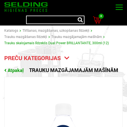
0
Katalogs
Tīrīšanas, mazgāšanas, uzkopšanas līdzekļi
Trauku mazgāšanas līdzekļi
Trauku mazgājamajām mašīnām
Trauku skalojamais līdzeklis Dual Power BRILLANTANTE, 300ml (12)
PREČU KATEGORIJAS
TRAUKU MAZGĀJAMAJĀM MAŠĪNĀM
Atpakaļ