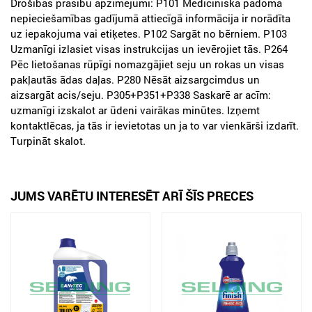
Drošības prasību apzīmējumi: P101 Medicīniska padoma
nepieciešamības gadījumā attiecīgā informācija ir norādīta
uz iepakojuma vai etiķetes. P102 Sargāt no bērniem. P103
Uzmanīgi izlasiet visas instrukcijas un ievērojiet tās. P264
Pēc lietošanas rūpīgi nomazgājiet seju un rokas un visas
pakļautās ādas daļas. P280 Nēsāt aizsargcimdus un
aizsargāt acis/seju. P305+P351+P338 Saskarē ar acīm:
uzmanīgi izskalot ar ūdeni vairākas minūtes. Izņemt
kontaktlēcas, ja tās ir ievietotas un ja to var vienkārši izdarīt.
Turpināt skalot.
JUMS VARĒTU INTERESĒT ARĪ ŠĪS PRECES