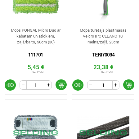
Mops PONGAL Micro Duo ar
Mopa turētājs plastmasas
kabatām un atlokiem,
Velcro IPC CLEANO 10,
zaļš/balts, 50cm (30)
melns/zaļš, 23cm
111701
TERI70034
5,45 €
23,38 €