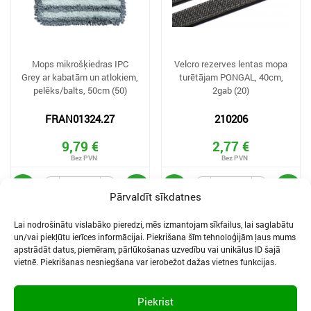
Mops mikrošķiedras IPC
Velcro rezerves lentas mopa
Grey ar kabatām un atlokiem,
turētājam PONGAL, 40cm,
pelēks/balts, 50cm (50)
2gab (20)
FRAN01324.27
210206
9,79 €
2,77 €
Pārvaldīt sīkdatnes
Lai nodrošinātu vislabāko pieredzi, mēs izmantojam sīkfailus, lai saglabātu
un/vai piekļūtu ierīces informācijai. Piekrišana šīm tehnoloģijām ļaus mums
apstrādāt datus, piemēram, pārlūkošanas uzvedību vai unikālus ID šajā
vietnē. Piekrišanas nesniegšana var ierobežot dažas vietnes funkcijas.
SĪKDATNES UN PRIVĀTUMA POLITIKA
LIETOŠANAS NOTEIKUMI
Piekrist