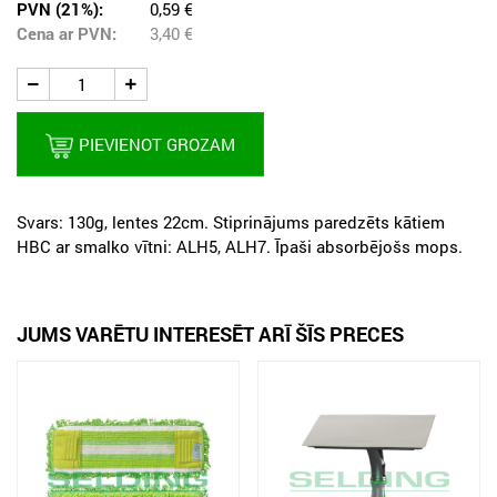
PVN (21%):
0,59 €
Cena ar PVN:
3,40
€
PIEVIENOT GROZAM
Svars: 130g, lentes 22cm. Stiprinājums paredzēts kātiem
HBC ar smalko vītni: ALH5, ALH7. Īpaši absorbējošs mops.
JUMS VARĒTU INTERESĒT ARĪ ŠĪS PRECES