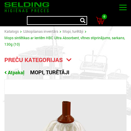
0
Katalogs
Uzkopšanas inventārs
Mopi, turētāji
Mops sintētikas ar lentēm HBC Ultra Absorbent, vītnes stiprinājums, sarkans,
130g (10)
PREČU KATEGORIJAS
MOPI, TURĒTĀJI
Atpakaļ