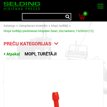
0
Katalogs
Uzkopšanas inventārs
Mopi, turētāji
Mopa turētājs plastmasas Mopatex Swan, zils/sarkans, 13x50cm (12)
PREČU KATEGORIJAS
MOPI, TURĒTĀJI
Atpakaļ