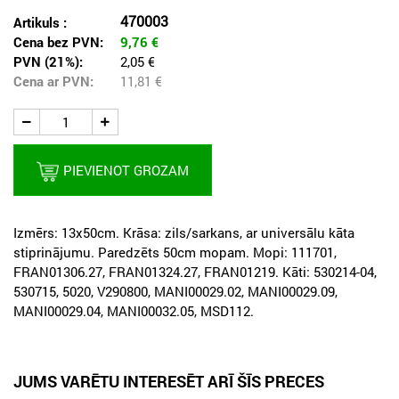
470003
Artikuls :
Cena bez PVN:
9,76
€
PVN (21%):
2,05 €
Cena ar PVN:
11,81
€
PIEVIENOT GROZAM
Izmērs: 13x50cm. Krāsa: zils/sarkans, ar universālu kāta
stiprinājumu. Paredzēts 50cm mopam. Mopi: 111701,
FRAN01306.27, FRAN01324.27, FRAN01219. Kāti: 530214-04,
530715, 5020, V290800, MANI00029.02, MANI00029.09,
MANI00029.04, MANI00032.05, MSD112.
JUMS VARĒTU INTERESĒT ARĪ ŠĪS PRECES