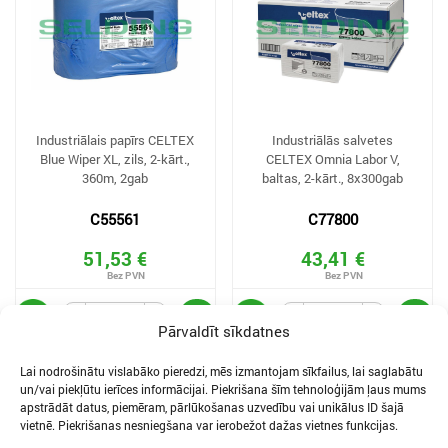
Industriālais papīrs CELTEX
Industriālās salvetes
Blue Wiper XL, zils, 2-kārt.,
CELTEX Omnia Labor V,
360m, 2gab
baltas, 2-kārt., 8x300gab
C55561
C77800
51,53 €
43,41 €
Pārvaldīt sīkdatnes
Lai nodrošinātu vislabāko pieredzi, mēs izmantojam sīkfailus, lai saglabātu
un/vai piekļūtu ierīces informācijai. Piekrišana šīm tehnoloģijām ļaus mums
apstrādāt datus, piemēram, pārlūkošanas uzvedību vai unikālus ID šajā
vietnē. Piekrišanas nesniegšana var ierobežot dažas vietnes funkcijas.