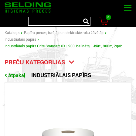
0
Katalogs
Papīra preces, turētāji un elektriskie roku žāvētāji
Industriālais papīrs
Industriālais papīrs Grite Standart XXL 900, balināts, 1-kārt., 900m, 2gab
PREČU KATEGORIJAS
INDUSTRIĀLAIS PAPĪRS
Atpakaļ