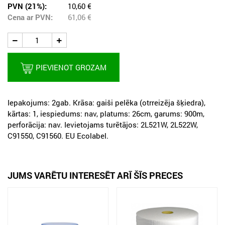
PVN (21%):
10,60 €
Cena ar PVN:
61,06
€
PIEVIENOT GROZAM
Iepakojums: 2gab. Krāsa: gaiši pelēka (otrreizēja šķiedra),
kārtas: 1, iespiedums: nav, platums: 26cm, garums: 900m,
perforācija: nav. Ievietojams turētājos: 2L521W, 2L522W,
C91550, C91560. ЕU Ecolabel.
JUMS VARĒTU INTERESĒT ARĪ ŠĪS PRECES