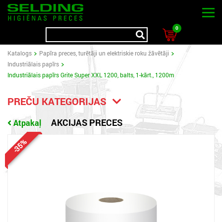
0
Katalogs
Papīra preces, turētāji un elektriskie roku žāvētāji
Industriālais papīrs
Industriālais papīrs Grite Super XXL 1200, balts, 1-kārt., 1200m
PREČU KATEGORIJAS
AKCIJAS PRECES
Atpakaļ
-35%