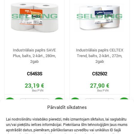
Industriālais papīrs SAVE
Industriālais papīrs CELTEX
Plus, balts, 2-kārt., 280m,
Trend, balts, 2-kārt., 272m,
2gab
2gab
C5453S
C52502
23,19 €
27,90 €
Pārvaldīt sīkdatnes
Lai nodrošinātu vislabāko pieredzi, mēs izmantojam sīkfailus, lai saglabātu
un/vai piekļūtu ierīces informācijai. Piekrišana šīm tehnoloģijām ļaus mums
apstrādāt datus, piemēram, pārlūkošanas uzvedību vai unikālus ID šajā