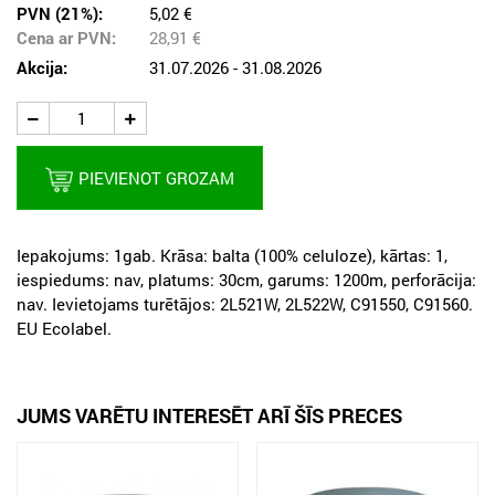
PVN (21%):
5,02 €
Cena ar PVN:
28,91
€
Akcija:
31.07.2026 - 31.08.2026
PIEVIENOT GROZAM
Iepakojums: 1gab. Krāsa: balta (100% celuloze), kārtas: 1,
iespiedums: nav, platums: 30cm, garums: 1200m, perforācija:
nav. Ievietojams turētājos: 2L521W, 2L522W, C91550, C91560.
ЕU Ecolabel.
JUMS VARĒTU INTERESĒT ARĪ ŠĪS PRECES