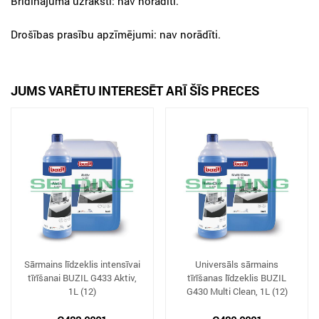
Brīdinājuma uzraksti: nav norādīti.
Drošības prasību apzīmējumi: nav norādīti.
JUMS VARĒTU INTERESĒT ARĪ ŠĪS PRECES
Sārmains līdzeklis intensīvai
Universāls sārmains
tīrīšanai BUZIL G433 Aktiv,
tīrīšanas līdzeklis BUZIL
1L (12)
G430 Multi Clean, 1L (12)