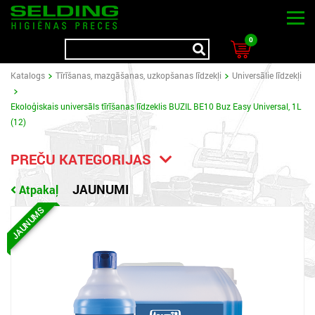
0
Katalogs
Tīrīšanas, mazgāšanas, uzkopšanas līdzekļi
Universālie līdzekļi
Ekoloģiskais universāls tīrīšanas līdzeklis BUZIL BE10 Buz Easy Universal, 1L
(12)
PREČU KATEGORIJAS
JAUNUMI
Atpakaļ
JAUNUMS