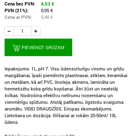
Cena bez PVN:
4,53
€
PVN (21%):
0,95 €
Cena ar PVN:
5,48
€
PIEVIENOT GROZAM
Iepakojums: 1L, pH 7. Visu ūdensizturīgu virsmu un grīdu
mazgāšanai, īpaši piemērots plastmasai, stiklam, keramikai
un metālam, kā arī PVC, linoleja, akmens, lamināta un
hermetizētu koka grīdu kopšanai. Ātri žūst un neatstāj
švīkas. Nodrošina efektīvu netīrumu noņemšanu un
vienmērīgu spīdumu. Atstāj patīkamu, ilgstošu svaiguma
aromātu. VIDEI DRAUDZĪGS. Eiropas ekomarķējums.
Lietošana un dozācija: tīrīšanai ar rokām 20-50ml/ 10L
ūdens.