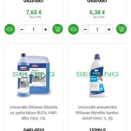
G433-0001
G430-0001
7,65 €
6,38 €
Universāls tīrīšanas līdzeklis
Universāls aromatizēts
uz spirta bāzes BUZIL G481
tīrīšanas līdzeklis Sanitec
Blitz Citro, 10L
SANIFORM, 1L (6)
G481-0010
1520N-S