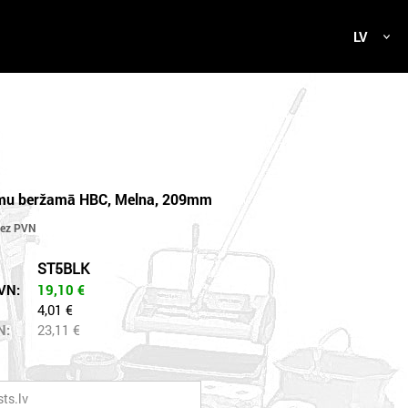
LV
rsmu beržamā HBC, Melna, 209mm
ST5BLK
VN:
19,10
€
4,01 €
N:
23,11
€