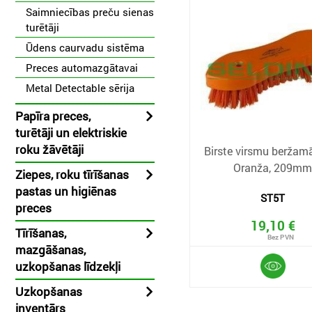
Saimniecības preču sienas
turētāji
Ūdens caurvadu sistēma
Preces automazgātavai
Metal Detectable sērija
Papīra preces,
turētāji un elektriskie
roku žāvētāji
Birste virsmu beržam
Oranža, 209m
Ziepes, roku tīrīšanas
pastas un higiēnas
ST5T
preces
19,10 €
Tīrīšanas,
mazgāšanas,
uzkopšanas līdzekļi
Uzkopšanas
inventārs