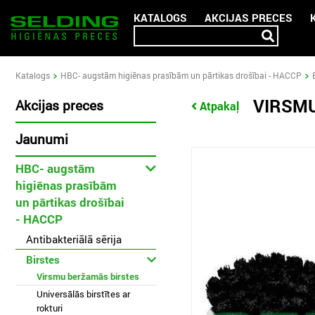
KATALOGS
AKCIJAS PRECES
Katalogs
HBC- augstām higiēnas prasībām un pārtikas drošībai - HACCP
VIRSM
Akcijas preces
Atpakaļ
Jaunumi
HBC- augstām
higiēnas prasībām
un pārtikas drošībai
- HACCP
Antibakteriālā sērija
Birstes
Virsmu beržamās birstes
Universālās birstītes ar
rokturi