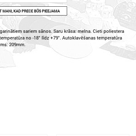
 MANI, KAD PRECE BŪS PIEEJAMA
agarinātiem sariem sānos. Saru krāsa: melna. Cieti poliestera
 temperatūra no -18° līdz +79°. Autoklavēšanas temperatūra
ums: 209mm.