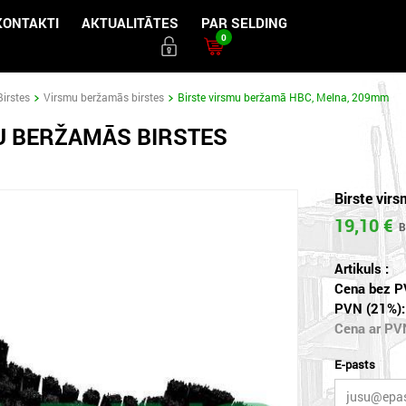
KONTAKTI
AKTUALITĀTES
PAR SELDING
0
Birstes
Virsmu beržamās birstes
Birste virsmu beržamā HBC, Melna, 209mm
U BERŽAMĀS BIRSTES
Birste vi
19,10 €
Artikuls :
Cena bez P
PVN (21%):
Cena ar PV
E-pasts