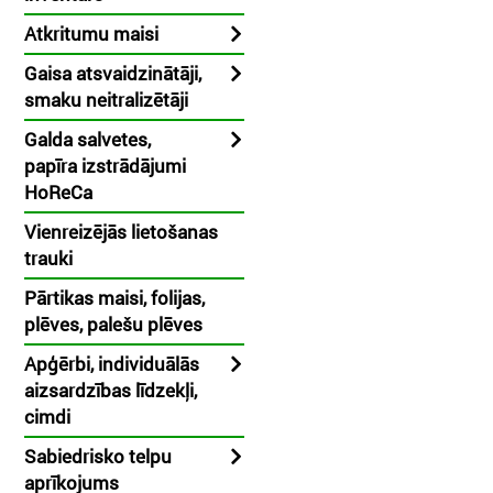
Atkritumu maisi
Gaisa atsvaidzinātāji,
smaku neitralizētāji
Galda salvetes,
papīra izstrādājumi
HoReCa
Vienreizējās lietošanas
trauki
Pārtikas maisi, folijas,
plēves, palešu plēves
Apģērbi, individuālās
aizsardzības līdzekļi,
cimdi
Sabiedrisko telpu
aprīkojums