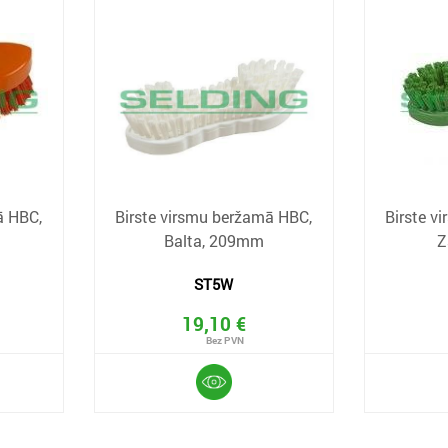
ā HBC,
Birste virsmu beržamā HBC,
Birste v
m
Balta, 209mm
Z
ST5W
19,10 €