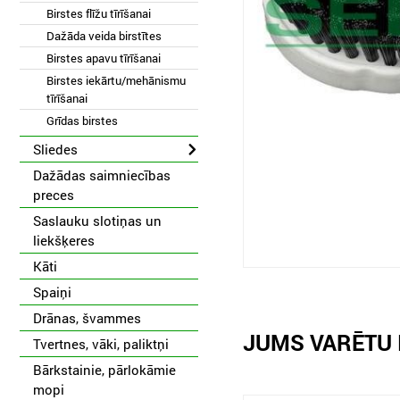
Birstes flīžu tīrīšanai
Dažāda veida birstītes
Birstes apavu tīrīšanai
Birstes iekārtu/mehānismu
tīrīšanai
Grīdas birstes
Sliedes
Dažādas saimniecības
preces
Saslauku slotiņas un
liekšķeres
Kāti
Spaiņi
Drānas, švammes
JUMS VARĒTU 
Tvertnes, vāki, paliktņi
Bārkstainie, pārlokāmie
mopi