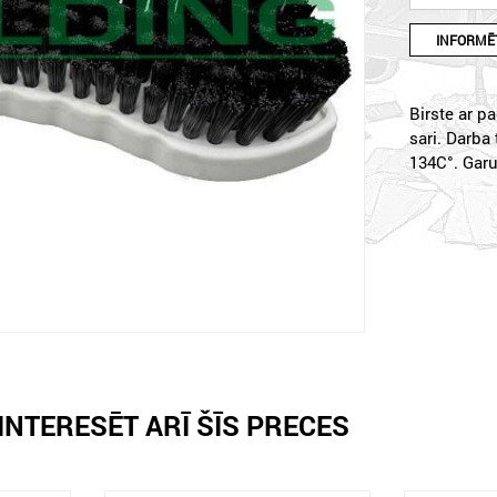
INFORMĒT
Birste ar p
sari. Darba
134C°. Gar
INTERESĒT ARĪ ŠĪS PRECES