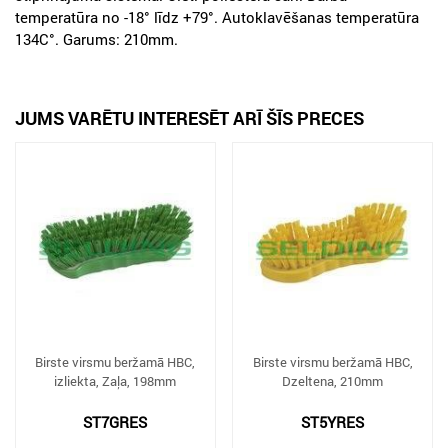
temperatūra no -18° līdz +79°. Autoklavēšanas temperatūra
134C°. Garums: 210mm.
JUMS VARĒTU INTERESĒT ARĪ ŠĪS PRECES
Birste virsmu beržamā HBC,
Birste virsmu beržamā HBC,
izliekta, Zaļa, 198mm
Dzeltena, 210mm
ST7GRES
ST5YRES