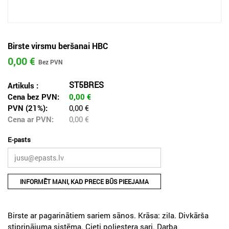
Birste virsmu beršanai HBC
0,00 €
ST5BRES
Artikuls :
Cena bez PVN:
0,00
€
PVN (21%):
0,00 €
Cena ar PVN:
0,00
€
E-pasts
INFORMĒT MANI, KAD PRECE BŪS PIEEJAMA
Birste ar pagarinātiem sariem sānos. Krāsa: zila. Divkārša
stiprinājuma sistēma. Cieti poliestera sari. Darba