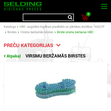
0
Katalogs
HBC- augstām higiēnas prasībām un pārtikas drošībai - HACCP
Birstes
Virsmu beržamās birstes
Birste virsmu beršanai HBC
PREČU KATEGORIJAS
VIRSMU BERŽAMĀS BIRSTES
Atpakaļ