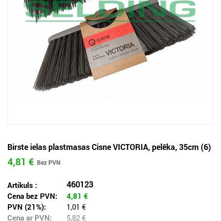
Birste ielas plastmasas Cisne VICTORIA, pelēka, 35cm (6)
4,81 €
460123
Artikuls :
Cena bez PVN:
4,81
€
PVN (21%):
1,01 €
Cena ar PVN:
5,82
€