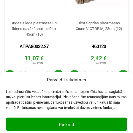
Grīdas sliede plastmasa IPC
Birste grīdas plastmasas
ūdens savākšanai, pelēka,
Cisne VICTORIA, 28cm (12)
45cm (10)
ATPA80032.27
460120
11,07 €
2,42 €
Pārvaldīt sīkdatnes
Lai nodrošinātu vislabāko pieredzi, mēs izmantojam sīkfailus, lai saglabātu
un/vai piekļūtu ierīces informācijai. Piekrišana šīm tehnoloģijām ļaus mums
apstrādāt datus, piemēram, pārlūkošanas uzvedību vai unikālus ID šajā
vietnē. Piekrišanas nesniegšana var ierobežot dažas vietnes funkcijas.
SĪKDATNES UN PRIVĀTUMA POLITIKA
LIETOŠANAS NOTEIKUMI
Piekrist
SĪKFAILU IESTATĪJUMI