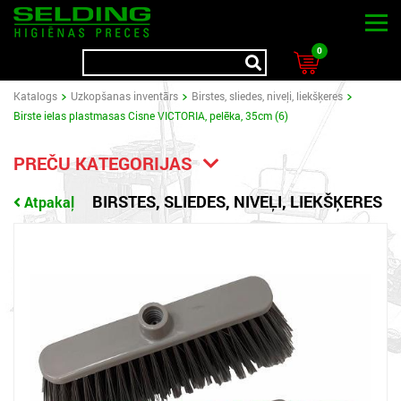
0
Katalogs
Uzkopšanas inventārs
Birstes, sliedes, niveļi, liekšķeres
Birste ielas plastmasas Cisne VICTORIA, pelēka, 35cm (6)
PREČU KATEGORIJAS
BIRSTES, SLIEDES, NIVEĻI, LIEKŠĶERES
Atpakaļ