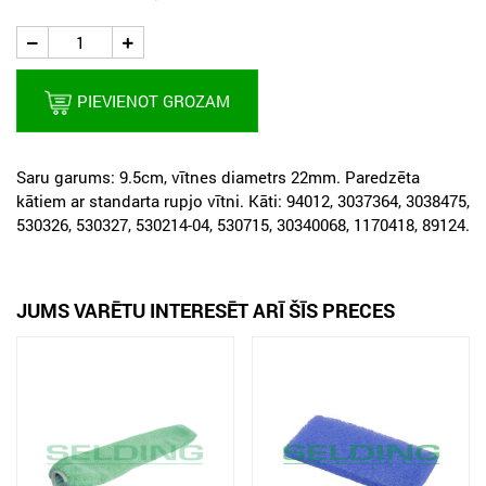
PIEVIENOT GROZAM
Saru garums: 9.5cm, vītnes diametrs 22mm. Paredzēta
kātiem ar standarta rupjo vītni. Kāti: 94012, 3037364, 3038475,
530326, 530327, 530214-04, 530715, 30340068, 1170418, 89124.
JUMS VARĒTU INTERESĒT ARĪ ŠĪS PRECES