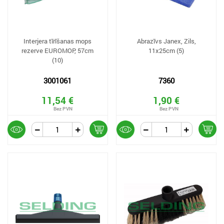
Interjera tīrīšanas mops
Abrazīvs Janex, Zils,
rezerve EUROMOP, 57cm
11x25cm (5)
(10)
3001061
7360
11,54 €
1,90 €