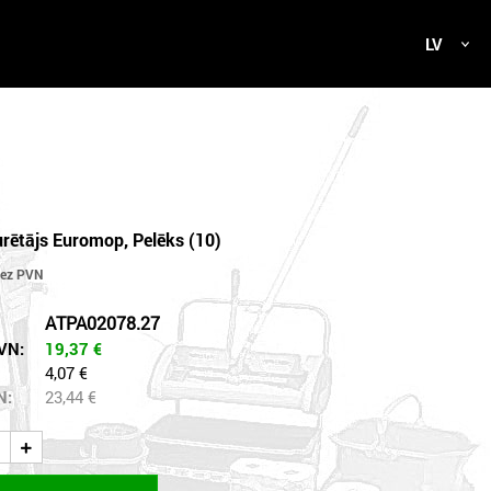
LV
urētājs Euromop, Pelēks (10)
ATPA02078.27
VN:
19,37
€
4,07 €
N:
23,44
€