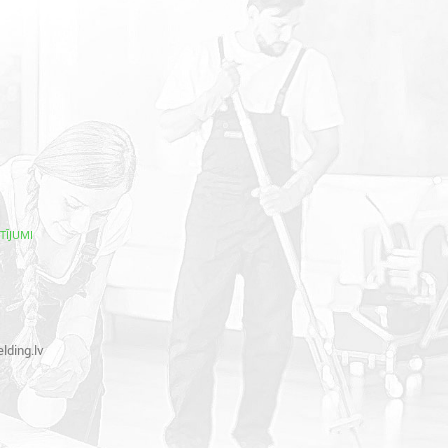
TĪJUMI
lding.lv