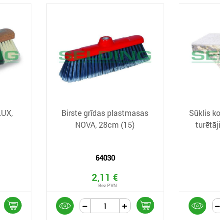
LUX,
Birste grīdas plastmasas
Sūklis 
NOVA, 28cm (15)
turētāj
64030
2,11 €