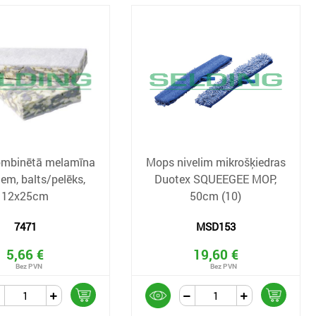
kombinētā melamīna
Mops nivelim mikrošķiedras
iem, balts/pelēks,
Duotex SQUEEGEE MOP,
12x25cm
50cm (10)
7471
MSD153
5,66 €
19,60 €