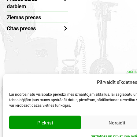
darbiem
Ziemas preces
Citas preces
SĪKDA
Pārvaldīt sīkdatne
Lai nodrošinātu vislabāko pieredzi, mēs izmantojam sīkfailus, lai saglabātu un/
tehnoloģijām ļaus mums apstrādāt datus, piemēram, pārlūkošanas uzvedību va
var ierobežot dažas vietnes funkcijas.
Vidzeme
Piekrist
Noraidīt
Sīkdatnes un privātuma poli