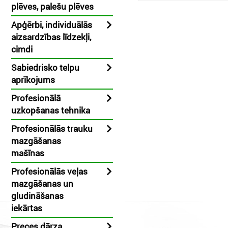
plēves, palešu plēves
Apģērbi, individuālās
aizsardzības līdzekļi,
cimdi
Sabiedrisko telpu
aprīkojums
Profesionālā
uzkopšanas tehnika
Profesionālās trauku
mazgāšanas
mašīnas
Profesionālās veļas
mazgāšanas un
gludināšanas
iekārtas
Preces dārza