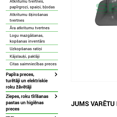
Atkritumu tvertnes,
papīrgrozi, spaiņi, bļodas
Atkritumu šķirošanas
tvertnes
Āra atkritumu tvertnes
Logu mazgāšanas,
kopšanas inventārs
Uzkopšanas ratiņi
Kājslauķi, paklāji
Citas saimniecības preces
Papīra preces,
turētāji un elektriskie
roku žāvētāji
Ziepes, roku tīrīšanas
JUMS VARĒTU 
pastas un higiēnas
preces