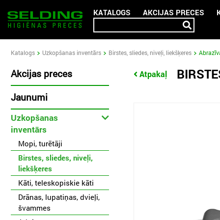
KATALOGS
AKCIJAS PRECES
Katalogs
Uzkopšanas inventārs
Birstes, sliedes, niveļi, liekšķeres
Abrazīv
BIRSTE
Akcijas preces
Atpakaļ
Jaunumi
Uzkopšanas
inventārs
Mopi, turētāji
Birstes, sliedes, niveļi,
liekšķeres
Kāti, teleskopiskie kāti
Drānas, lupatiņas, dvieļi,
švammes