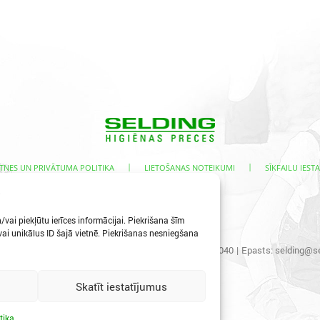
|
|
TNES UN PRIVĀTUMA POLITIKA
LIETOŠANAS NOTEIKUMI
SĪKFAILU IESTA
s
vai piekļūtu ierīces informācijai. Piekrišana šīm
i unikālus ID šajā vietnē. Piekrišanas nesniegšana
s iela 3, Ogre, LV-5001
|
Tālr.:
65067496
|
Mob.:
29400040
|
Epasts:
selding@se
Skatīt iestatījumus
tika