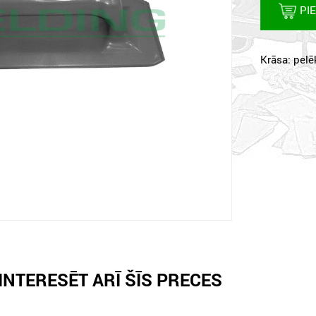
PI
Krāsa: pelē
INTERESĒT ARĪ ŠĪS PRECES