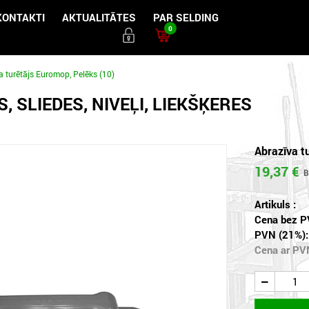
KONTAKTI
AKTUALITĀTES
PAR SELDING
0
a turētājs Euromop, Pelēks (10)
S, SLIEDES, NIVEĻI, LIEKŠĶERES
Abrazīva t
19,37 €
Artikuls :
Cena bez P
PVN (21%):
Cena ar PV