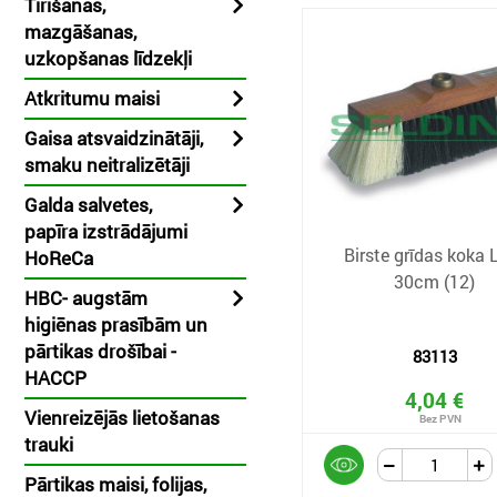
Tīrīšanas,
mazgāšanas,
uzkopšanas līdzekļi
Atkritumu maisi
Gaisa atsvaidzinātāji,
smaku neitralizētāji
Galda salvetes,
papīra izstrādājumi
Birste grīdas koka 
HoReCa
30cm (12)
HBC- augstām
higiēnas prasībām un
pārtikas drošībai -
83113
HACCP
4,04 €
Vienreizējās lietošanas
trauki
Pārtikas maisi, folijas,