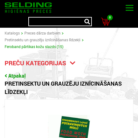
0
Katalogs
Preces dārza darbiem
Pretinsektu un grauzēju iznīcināšanas līdzekļi
Feroband pārtikas kožu slazds (15)
PREČU KATEGORIJAS
Atpakaļ
PRETINSEKTU UN GRAUZĒJU IZNĪCINĀŠANAS
LĪDZEKĻI