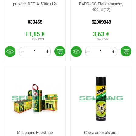
pulveris DETIA, 500g (12)
RĀPOJOŠIEM kukaiņiem,
400ml (12)
030465
62009848
11,85 €
3,63 €
Mušpapīrs Ecostripe
Cobra aerosols pret