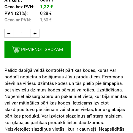
Artikuls :
Cena bez PVN:
1,32
€
PVN (21%):
0,28 €
Cena ar PVN:
1,60
€
PIEVIENOT GROZAM
Palīdz dabīgā veidā kontrolēt pārtikas kodes, kuras var
nodarīt nopietnus bojājumus Jūsu produktiem. Feromons
pievilina vīriešu dzimtās kodes un tās pielīp pie līmpapīra,
bet sieviešu dzimtas kodes pārstaj vairoties. Uzstādīšana.
Noņemiet aizsargpapīru un pakariniet vietā, kur bija manītas
vai var mitināties pārtikas kodes. Ieteicams izvietot
slazdiņus tuvu pie sienām vai stūros vietās, kur uzglabājās
pārtikas produkti. Var izvietot slazdiņus arī starp maisiem,
kur glabājās pārtikas produkti lielos daudzumos.
Neizvietojiet slazdiņus vietās , kur ir caurvejš. Neapsildītās