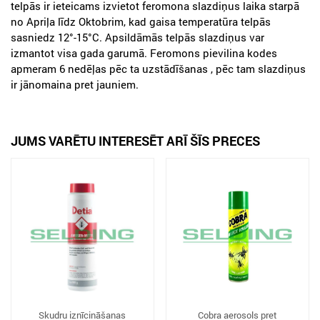
telpās ir ieteicams izvietot feromona slazdiņus laika starpā
no Apriļa līdz Oktobrim, kad gaisa temperatūra telpās
sasniedz 12°-15°C. Apsildāmās telpās slazdiņus var
izmantot visa gada garumā. Feromons pievilina kodes
apmeram 6 nedēļas pēc ta uzstādīšanas , pēc tam slazdiņus
ir jānomaina pret jauniem.
JUMS VARĒTU INTERESĒT ARĪ ŠĪS PRECES
Skudru iznīcināšanas
Cobra aerosols pret