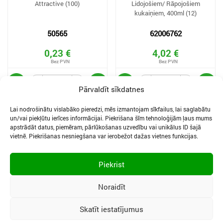
Attractive (100)
Lidojošiem/ Rāpojošiem
kukaiņiem, 400ml (12)
50565
62006762
0,23 €
4,02 €
Pārvaldīt sīkdatnes
Lai nodrošinātu vislabāko pieredzi, mēs izmantojam sīkfailus, lai saglabātu
un/vai piekļūtu ierīces informācijai. Piekrišana šīm tehnoloģijām ļaus mums
apstrādāt datus, piemēram, pārlūkošanas uzvedību vai unikālus ID šajā
vietnē. Piekrišanas nesniegšana var ierobežot dažas vietnes funkcijas.
SĪKDATNES UN PRIVĀTUMA POLITIKA
LIETOŠANAS NOTEIKUMI
Piekrist
SĪKFAILU IESTATĪJUMI
Noraidīt
Skatīt iestatījumus
Vidzemes iela 3, Ogre, LV-5001
|
Tālr.:
65067496
|
Mob.:
29400040
|