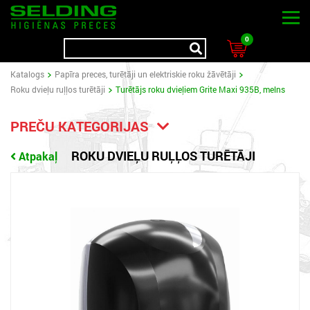
0
Katalogs
Papīra preces, turētāji un elektriskie roku žāvētāji
Roku dvieļu ruļļos turētāji
Turētājs roku dvieļiem Grite Maxi 935B, melns
PREČU KATEGORIJAS
ROKU DVIEĻU RUĻĻOS TURĒTĀJI
Atpakaļ