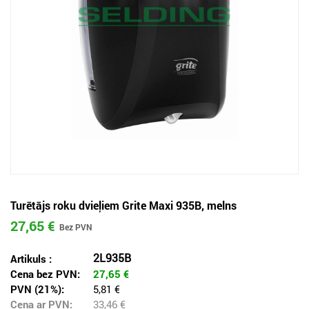
Turētājs roku dvieļiem Grite Maxi 935B, melns
27,65 €
2L935B
Artikuls :
Cena bez PVN:
27,65
€
PVN (21%):
5,81 €
Cena ar PVN:
33,46
€