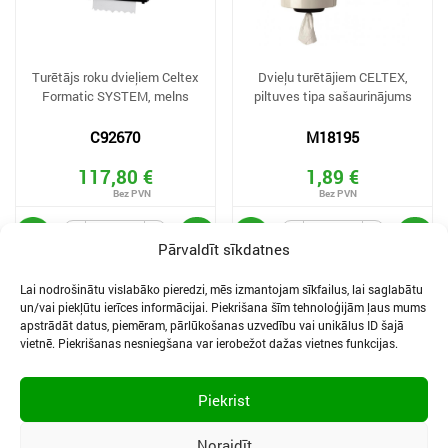
Turētājs roku dvieļiem Celtex
Dvieļu turētājiem CELTEX,
Formatic SYSTEM, melns
piltuves tipa sašaurinājums
C92670
M18195
117,80 €
1,89 €
Pārvaldīt sīkdatnes
Lai nodrošinātu vislabāko pieredzi, mēs izmantojam sīkfailus, lai saglabātu
un/vai piekļūtu ierīces informācijai. Piekrišana šīm tehnoloģijām ļaus mums
apstrādāt datus, piemēram, pārlūkošanas uzvedību vai unikālus ID šajā
vietnē. Piekrišanas nesniegšana var ierobežot dažas vietnes funkcijas.
SĪKDATNES UN PRIVĀTUMA POLITIKA
LIETOŠANAS NOTEIKUMI
Piekrist
SĪKFAILU IESTATĪJUMI
Noraidīt