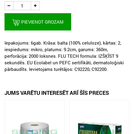
PIEVIENOT GROZAM
Iepakojums: 6gab. Krāsa: balta (100% celuloze), kārtas: 2,
iespiedums: mikro, platums: 9.2cm, garums: 360m,
perforācija: 2000 loksnes. FLU TECH formula: IZŠĶĪST 9
sekundēs. EU Ecolabel un PEFC sertifikāti, dermatoloģiski
pārbaudīts. Ievietojams turētājos: C92220, C92200.
JUMS VARĒTU INTERESĒT ARĪ ŠĪS PRECES