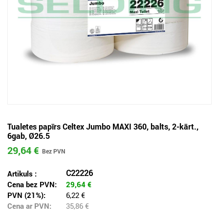
Tualetes papīrs Celtex Jumbo MAXI 360, balts, 2-kārt.,
6gab, Ø26.5
29,64 €
C22226
Artikuls :
Cena bez PVN:
29,64
€
PVN (21%):
6,22 €
Cena ar PVN:
35,86
€