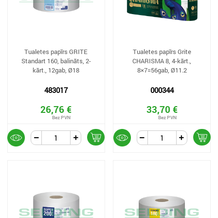
Tualetes papīrs GRITE
Tualetes papīrs Grite
Standart 160, balināts, 2-
CHARISMA 8, 4-kārt.,
kārt., 12gab, Ø18
8×7=56gab, Ø11.2
483017
000344
26,76 €
33,70 €