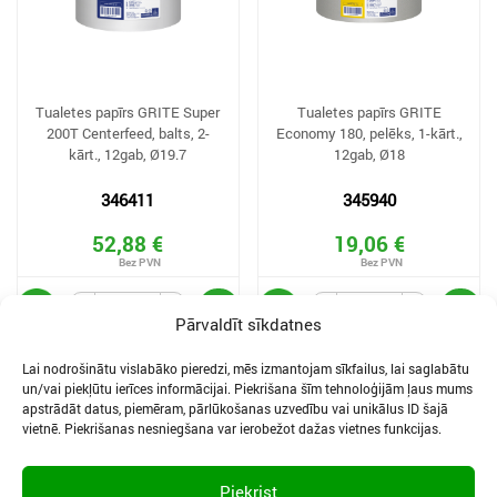
Tualetes papīrs GRITE Super
Tualetes papīrs GRITE
200T Centerfeed, balts, 2-
Economy 180, pelēks, 1-kārt.,
kārt., 12gab, Ø19.7
12gab, Ø18
346411
345940
52,88 €
19,06 €
Pārvaldīt sīkdatnes
Lai nodrošinātu vislabāko pieredzi, mēs izmantojam sīkfailus, lai saglabātu
un/vai piekļūtu ierīces informācijai. Piekrišana šīm tehnoloģijām ļaus mums
apstrādāt datus, piemēram, pārlūkošanas uzvedību vai unikālus ID šajā
vietnē. Piekrišanas nesniegšana var ierobežot dažas vietnes funkcijas.
SĪKDATNES UN PRIVĀTUMA POLITIKA
LIETOŠANAS NOTEIKUMI
Piekrist