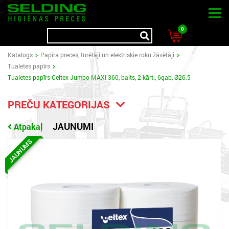
0
Katalogs
Papīra preces, turētāji un elektriskie roku žāvētāji
Tualetes papīrs
Tualetes papīrs Celtex Jumbo MAXI 360, balts, 2-kārt., 6gab, Ø26.5
PREČU KATEGORIJAS
JAUNUMI
Atpakaļ
JAUNUMS