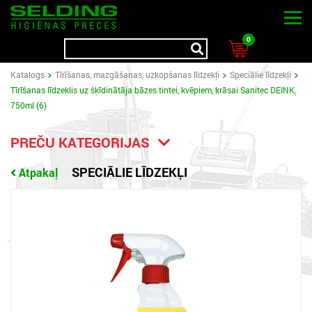
0
Katalogs
Tīrīšanas, mazgāšanas, uzkopšanas līdzekļi
Speciālie līdzekļi
Tīrīšanas līdzeklis uz šķīdinātāja bāzes tintei, kvēpiem, krāsai Sanitec DEINK,
750ml (6)
PREČU KATEGORIJAS
SPECIĀLIE LĪDZEKĻI
Atpakaļ