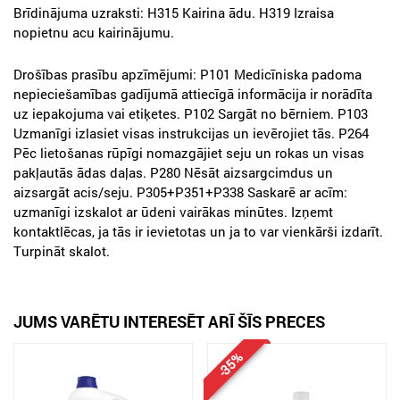
Brīdinājuma uzraksti: H315 Kairina ādu. H319 Izraisa
nopietnu acu kairinājumu.
Drošības prasību apzīmējumi: P101 Medicīniska padoma
nepieciešamības gadījumā attiecīgā informācija ir norādīta
uz iepakojuma vai etiķetes. P102 Sargāt no bērniem. P103
Uzmanīgi izlasiet visas instrukcijas un ievērojiet tās. P264
Pēc lietošanas rūpīgi nomazgājiet seju un rokas un visas
pakļautās ādas daļas. P280 Nēsāt aizsargcimdus un
aizsargāt acis/seju. P305+P351+P338 Saskarē ar acīm:
uzmanīgi izskalot ar ūdeni vairākas minūtes. Izņemt
kontaktlēcas, ja tās ir ievietotas un ja to var vienkārši izdarīt.
Turpināt skalot.
JUMS VARĒTU INTERESĒT ARĪ ŠĪS PRECES
-35%