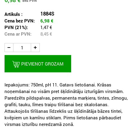
1884S
Artikuls :
Cena bez PVN:
6,98
€
PVN (21%):
1,47 €
Cena ar PVN:
8,45
€
PIEVIENOT GROZAM
Iepakojums: 750ml, pH 11. Gatavs lietošanai. Krāsas
noņemšanai no visām pret šķīdinātāju izturīgām virsmām.
Paredzēts pildspalvas, permanenta marķiera, tintes, zīmogu,
grafiti, tauku, līmes traipu tīrīšanai bez skalošanas.
Attaukojošs tīrīšanas līdzeklis uz šķīdinātāja bāzes tintei,
kvēpiem un kamīnu stiklam. Pirms lietošanas pārbaudiet
virsmas izturību neredzamā zonā.