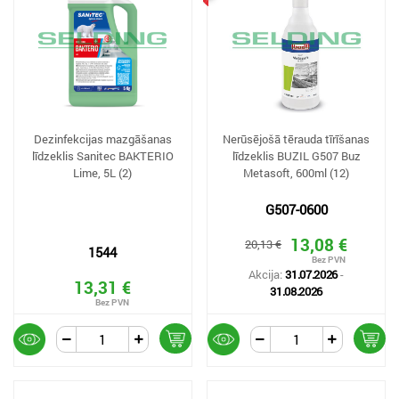
Dezinfekcijas mazgāšanas
Nerūsējošā tērauda tīrīšanas
līdzeklis Sanitec BAKTERIO
līdzeklis BUZIL G507 Buz
Lime, 5L (2)
Metasoft, 600ml (12)
G507-0600
13,08 €
20,13 €
1544
Akcija:
31.07.2026
-
13,31 €
31.08.2026