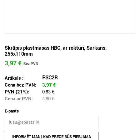
Skrāpis plastmasas HBC, ar rokturi, Sarkans,
255x110mm
3,97 €
PSC2R
Artikuls :
Cena bez PVN:
3,97
€
PVN (21%):
0,83 €
Cena ar PVN:
4,80
€
E-pasts
INFORMĒT MANI, KAD PRECE BŪS PIEEJAMA