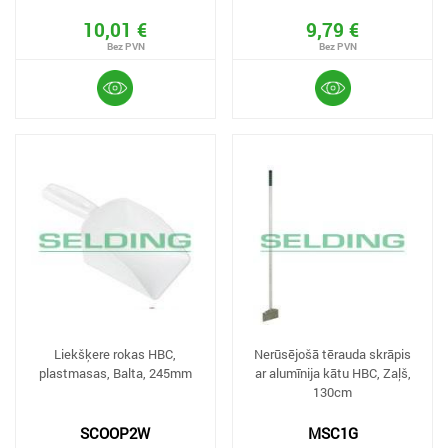
10,01 €
9,79 €
Liekšķere rokas HBC,
Nerūsējošā tērauda skrāpis
plastmasas, Balta, 245mm
ar alumīnija kātu HBC, Zaļš,
130cm
SCOOP2W
MSC1G