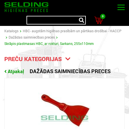
0
Katalogs
HBC- augstām higiēnas prasībām un pārtikas drošībai - HACCP
Dažādas saimniecības preces
Skrāpis plastmasas HBC, ar rokturi, Sarkans, 255x110mm
PREČU KATEGORIJAS
DAŽĀDAS SAIMNIECĪBAS PRECES
Atpakaļ