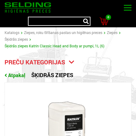
0
Katalogs
Ziepes, roku tīrīšanas pastas un higiēnas preces
Ziepes
Šķidrās ziepes
Šķidrās ziepes Katrin Classic Head and Body ar pumpi, 1L (6)
PREČU KATEGORIJAS
ŠĶIDRĀS ZIEPES
Atpakaļ