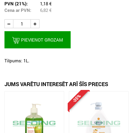
PVN (21%):
1,18 €
Cena ar PVN:
6,82
€
PIEVIENOT GROZAM
Tilpums: 1L.
JUMS VARĒTU INTERESĒT ARĪ ŠĪS PRECES
-35%