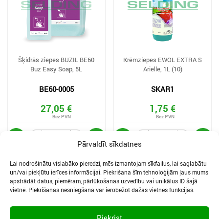
Šķidrās ziepes BUZIL BE60
Krēmziepes EWOL EXTRA S
Buz Easy Soap, 5L
Arielle, 1L (10)
BE60-0005
SKAR1
27,05 €
1,75 €
Pārvaldīt sīkdatnes
Lai nodrošinātu vislabāko pieredzi, mēs izmantojam sīkfailus, lai saglabātu
un/vai piekļūtu ierīces informācijai. Piekrišana šīm tehnoloģijām ļaus mums
apstrādāt datus, piemēram, pārlūkošanas uzvedību vai unikālus ID šajā
vietnē. Piekrišanas nesniegšana var ierobežot dažas vietnes funkcijas.
SĪKDATNES UN PRIVĀTUMA POLITIKA
LIETOŠANAS NOTEIKUMI
Piekrist