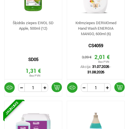
Šķidrās ziepes EWOL SD
Krēmziepes DERMOmed
Apple, 500ml (12)
Hand Wash ENERGIA
MANGO, 600ml (6)
CS4059
2,01 €
3,09 €
SD05
Akcija:
31.07.2026
-
1,31 €
31.08.2026
JAUNUMS