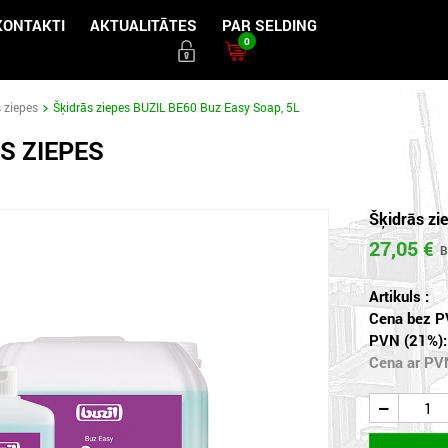
KONTAKTI
AKTUALITĀTES
PAR SELDING
0
 ziepes
Šķidrās ziepes BUZIL BE60 Buz Easy Soap, 5L
S ZIEPES
Šķidrās zi
27,05 €
Artikuls :
Cena bez P
PVN (21%):
Cena ar PV