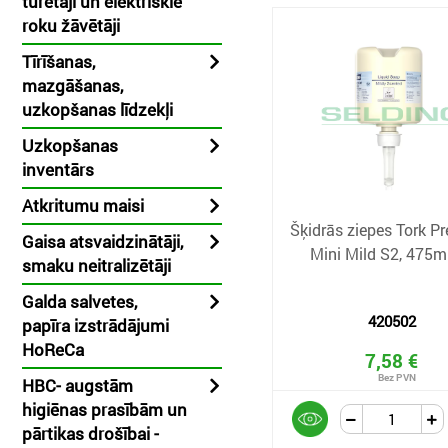
turētāji un elektriskie
roku žāvētāji
Tīrīšanas,
mazgāšanas,
uzkopšanas līdzekļi
Uzkopšanas
inventārs
Atkritumu maisi
Šķidrās ziepes Tork 
Gaisa atsvaidzinātāji,
Mini Mild S2, 475ml
smaku neitralizētāji
Galda salvetes,
420502
papīra izstrādājumi
HoReCa
7,58 €
HBC- augstām
higiēnas prasībām un
pārtikas drošībai -