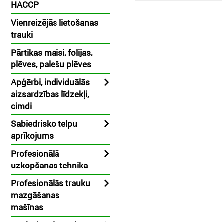
HACCP
Vienreizējās lietošanas
trauki
Pārtikas maisi, folijas,
plēves, palešu plēves
Apģērbi, individuālās
aizsardzības līdzekļi,
cimdi
Sabiedrisko telpu
aprīkojums
Profesionālā
uzkopšanas tehnika
Profesionālās trauku
mazgāšanas
mašīnas