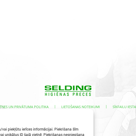
|
|
TNES UN PRIVĀTUMA POLITIKA
LIETOŠANAS NOTEIKUMI
SĪKFAILU IESTA
s
vai piekļūtu ierīces informācijai. Piekrišana šīm
i unikālus ID šajā vietnē. Piekrišanas nesniegšana