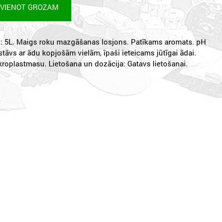
EVIENOT GROZAM
: 5L. Maigs roku mazgāšanas losjons. Patīkams aromats. pH
astāvs ar ādu kopjošām vielām, īpaši ieteicams jūtīgai ādai.
roplastmasu. Lietošana un dozācija: Gatavs lietošanai.