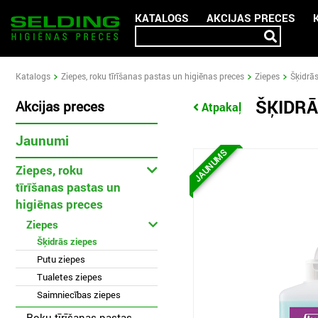
KATALOGS
AKCIJAS PRECES
Katalogs
Ziepes, roku tīrīšanas pastas un higiēnas preces
Ziepes
Šķidrās
ŠĶIDRĀ
Akcijas preces
Atpakaļ
Jaunumi
JAUNUMS
Ziepes, roku
tīrīšanas pastas un
higiēnas preces
Ziepes
Šķidrās ziepes
Putu ziepes
Tualetes ziepes
Saimniecības ziepes
Roku tīrīšanas pastas