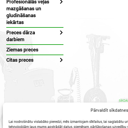
Profesionālās veļas
mazgāšanas un
gludināšanas
iekārtas
Preces dārza
darbiem
Ziemas preces
Citas preces
SĪKDA
Pārvaldīt sīkdatne
Lai nodrošinātu vislabāko pieredzi, mēs izmantojam sīkfailus, lai saglabātu un/
tehnoloģijām ļaus mums apstrādāt datus, piemēram, pārlūkošanas uzvedību va