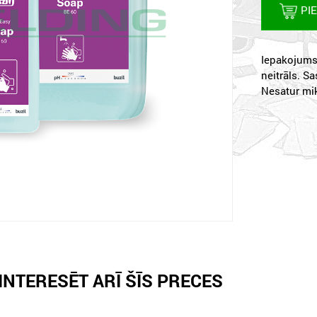
PI
Iepakojums
neitrāls. S
Nesatur mik
INTERESĒT ARĪ ŠĪS PRECES