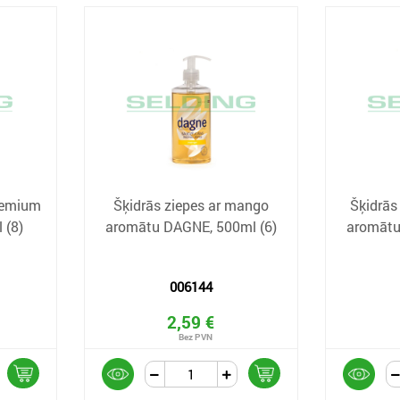
Premium
Šķidrās ziepes ar mango
Šķidrās
 (8)
aromātu DAGNE, 500ml (6)
aromātu
006144
2,59 €