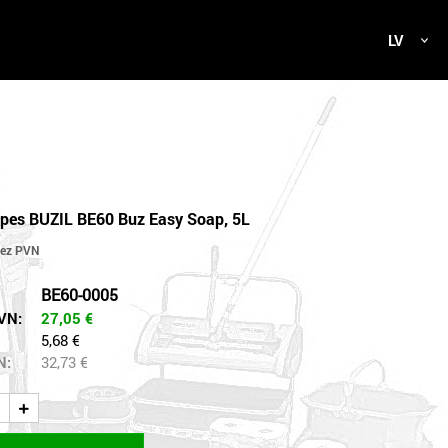
LV
epes BUZIL BE60 Buz Easy Soap, 5L
BE60-0005
VN:
27,05
€
5,68 €
N:
32,73
€