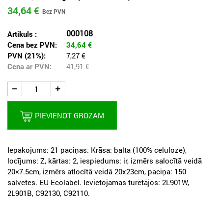
34,64 €
000108
Artikuls :
Cena bez PVN:
34,64
€
PVN (21%):
7,27 €
Cena ar PVN:
41,91
€
PIEVIENOT GROZAM
Iepakojums: 21 paciņas. Krāsa: balta (100% celuloze),
locījums: Z, kārtas: 2, iespiedums: ir, izmērs salocītā veidā
20×7.5cm, izmērs atlocītā veidā 20x23cm, paciņa: 150
salvetes. EU Ecolabel. Ievietojamas turētājos: 2L901W,
2L901B, C92130, C92110.