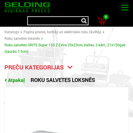
0
Katalogs
Papīra preces, turētāji un elektriskie roku žāvētāji
Roku salvetes loksnēs
Roku salvetes GRITE Super 150 Z Extra 20x23cm, baltas, 2-kārt., 21x150gab
(šaurās 7.5cm)
PREČU KATEGORIJAS
ROKU SALVETES LOKSNĒS
Atpakaļ