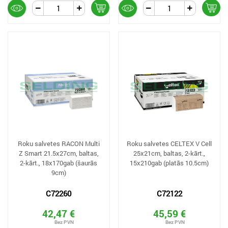
Roku salvetes RACON Multi
Roku salvetes CELTEX V Cell
Z Smart 21.5x27cm, baltas,
25x21cm, baltas, 2-kārt.,
2-kārt., 18x170gab (šaurās
15x210gab (platās 10.5cm)
9cm)
C72260
C72122
42,47 €
45,59 €