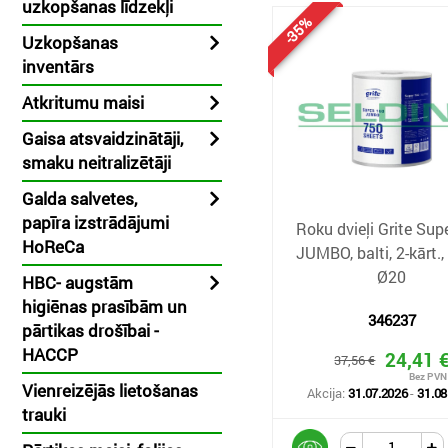
uzkopšanas līdzekļi
-35%
Uzkopšanas
inventārs
Atkritumu maisi
Gaisa atsvaidzinātāji,
smaku neitralizētāji
Galda salvetes,
papīra izstrādājumi
Roku dvieļi Grite Sup
HoReCa
JUMBO, balti, 2-kārt.,
Ø20
HBC- augstām
higiēnas prasībām un
346237
pārtikas drošībai -
HACCP
24,41 
37,56 €
Vienreizējās lietošanas
Akcija:
31.07.2026
-
31.08
trauki