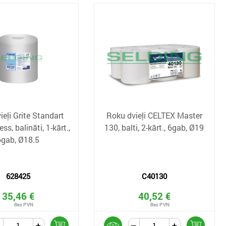
ieļi Grite Standart
Roku dvieļi CELTEX Master
ss, balināti, 1-kārt.,
130, balti, 2-kārt., 6gab, Ø19
6gab, Ø18.5
628425
C40130
35,46 €
40,52 €