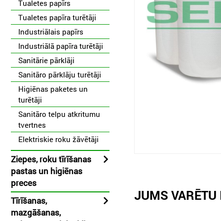
Tualetes papīrs
Tualetes papīra turētāji
Industriālais papīrs
Industriālā papīra turētāji
Sanitārie pārklāji
Sanitāro pārklāju turētāji
Higiēnas paketes un
turētāji
Sanitāro telpu atkritumu
tvertnes
Elektriskie roku žāvētāji
Ziepes, roku tīrīšanas
pastas un higiēnas
preces
JUMS VARĒTU 
Tīrīšanas,
mazgāšanas,