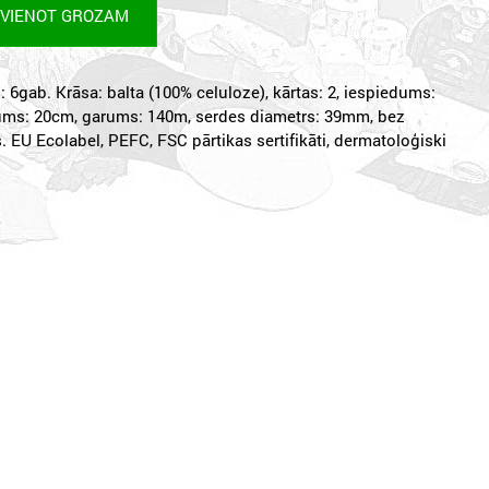
EVIENOT GROZAM
 6gab. Krāsa: balta (100% celuloze), kārtas: 2, iespiedums:
tums: 20cm, garums: 140m, serdes diametrs: 39mm, bez
s. EU Ecolabel, PEFC, FSC pārtikas sertifikāti, dermatoloģiski