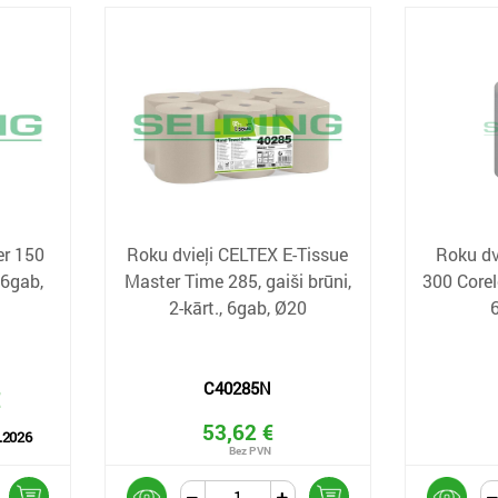
er 150
Roku dvieļi CELTEX E-Tissue
Roku dv
 6gab,
Master Time 285, gaiši brūni,
300 Corele
2-kārt., 6gab, Ø20
C40285N
€
53,62 €
.2026