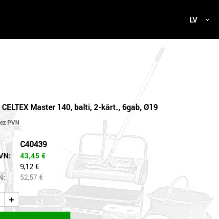
LV
 CELTEX Master 140, balti, 2-kārt., 6gab, Ø19
C40439
VN:
43,45
€
9,12 €
N:
52,57
€