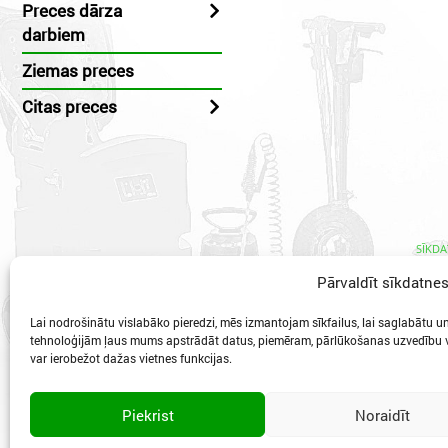
Preces dārza
darbiem
Ziemas preces
Citas preces
SĪKDA
Pārvaldīt sīkdatne
Lai nodrošinātu vislabāko pieredzi, mēs izmantojam sīkfailus, lai saglabātu un/
tehnoloģijām ļaus mums apstrādāt datus, piemēram, pārlūkošanas uzvedību va
var ierobežot dažas vietnes funkcijas.
Vidzeme
Piekrist
Noraidīt