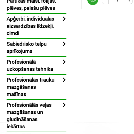
Pārtikas maisi, folijas,
plēves, palešu plēves
Apģērbi, individuālās
aizsardzības līdzekļi,
cimdi
Sabiedrisko telpu
aprīkojums
Profesionālā
uzkopšanas tehnika
Profesionālās trauku
mazgāšanas
mašīnas
Profesionālās veļas
mazgāšanas un
gludināšanas
iekārtas