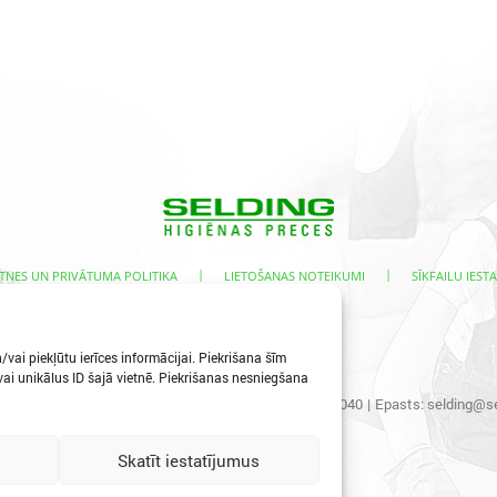
|
|
TNES UN PRIVĀTUMA POLITIKA
LIETOŠANAS NOTEIKUMI
SĪKFAILU IESTA
s
vai piekļūtu ierīces informācijai. Piekrišana šīm
i unikālus ID šajā vietnē. Piekrišanas nesniegšana
s iela 3, Ogre, LV-5001
|
Tālr.:
65067496
|
Mob.:
29400040
|
Epasts:
selding@se
Skatīt iestatījumus