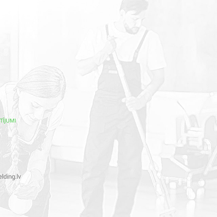
TĪJUMI
lding.lv