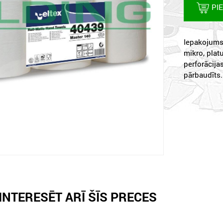
PI
Iepakojums:
mikro, pla
perforācija
pārbaudīts.
INTERESĒT ARĪ ŠĪS PRECES