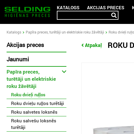
KATALOGS
AKCIJAS PRECES
Katalogs
Papīra preces, turētāji un elektriskie roku žāvētāji
Roku dvieļi ruļļ
ROKU D
Akcijas preces
Atpakaļ
Jaunumi
Papīra preces,
turētāji un elektriskie
roku žāvētāji
Roku dvieļi ruļļos
Roku dvieļu ruļļos turētāji
Roku salvetes loksnēs
Roku salvešu loksnēs
turētāji