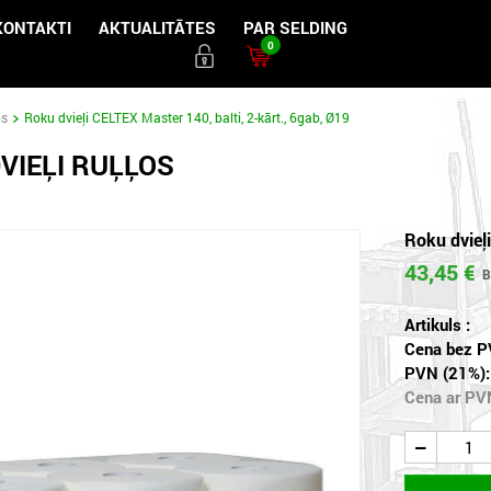
KONTAKTI
AKTUALITĀTES
PAR SELDING
0
os
Roku dvieļi CELTEX Master 140, balti, 2-kārt., 6gab, Ø19
VIEĻI RUĻĻOS
Roku dvieļi
43,45 €
Artikuls :
Cena bez P
PVN (21%):
Cena ar PV