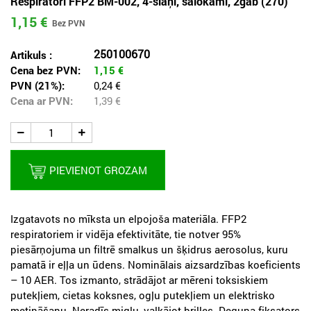
Respiratori FFP2 BM-002, 4-slāņi, salokāmi, 2gab (270)
1,15 €
250100670
Artikuls :
Cena bez PVN:
1,15
€
PVN (21%):
0,24 €
Cena ar PVN:
1,39
€
PIEVIENOT GROZAM
Izgatavots no mīksta un elpojoša materiāla. FFP2
respiratoriem ir vidēja efektivitāte, tie notver 95%
piesārņojuma un filtrē smalkus un šķidrus aerosolus, kuru
pamatā ir eļļa un ūdens. Nominālais aizsardzības koeficients
– 10 AER. Tos izmanto, strādājot ar mēreni toksiskiem
putekļiem, cietas koksnes, ogļu putekļiem un elektrisko
metināšanu. Neradīs miglu, valkājot brilles. Deguna fiksators