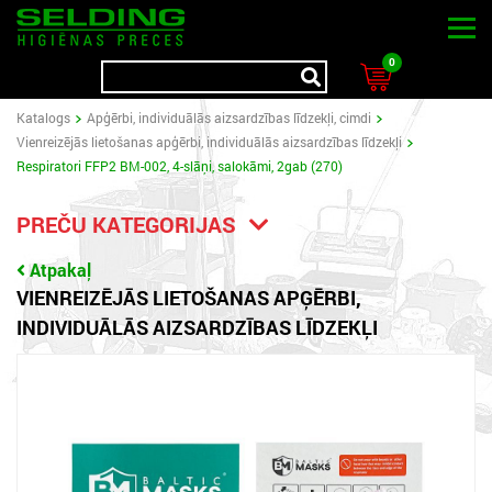
0
Katalogs
Apģērbi, individuālās aizsardzības līdzekļi, cimdi
Vienreizējās lietošanas apģērbi, individuālās aizsardzības līdzekļi
Respiratori FFP2 BM-002, 4-slāņi, salokāmi, 2gab (270)
PREČU KATEGORIJAS
Atpakaļ
VIENREIZĒJĀS LIETOŠANAS APĢĒRBI,
INDIVIDUĀLĀS AIZSARDZĪBAS LĪDZEKĻI