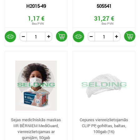
H2015-49
505541
1,17 €
31,27 €
Sejas medicīniskās maskas
Cepures vienreizlietojamās
IIR BĒRNIEM MediGuard,
CLIP PP, gofrētas, baltas,
vienreizlietojamas ar
100gab (16)
gumijām, 50gab