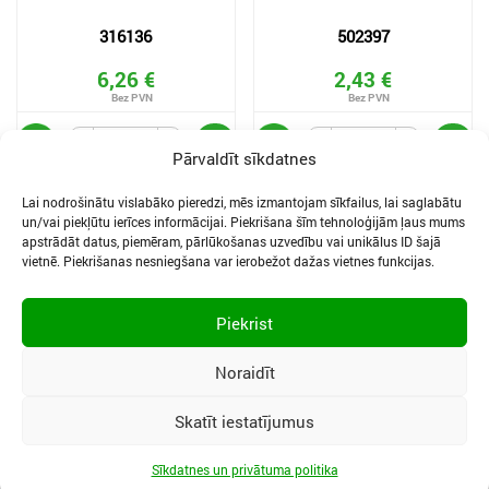
316136
502397
6,26 €
2,43 €
Pārvaldīt sīkdatnes
Lai nodrošinātu vislabāko pieredzi, mēs izmantojam sīkfailus, lai saglabātu
un/vai piekļūtu ierīces informācijai. Piekrišana šīm tehnoloģijām ļaus mums
apstrādāt datus, piemēram, pārlūkošanas uzvedību vai unikālus ID šajā
vietnē. Piekrišanas nesniegšana var ierobežot dažas vietnes funkcijas.
SĪKDATNES UN PRIVĀTUMA POLITIKA
LIETOŠANAS NOTEIKUMI
Piekrist
SĪKFAILU IESTATĪJUMI
Noraidīt
Skatīt iestatījumus
Vidzemes iela 3, Ogre, LV-5001
|
Tālr.:
65067496
|
Mob.:
29400040
|
Epasts:
selding@selding.lv
Sīkdatnes un privātuma politika