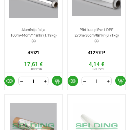
Alumīnija folija
Pārtikas plēve LDPE
100m/44cm/11mkr (1,19kg)
270m/30cm/8mkr (0,71kg)
(4)
(4)
47021
41270TP
17,61 €
4,14 €