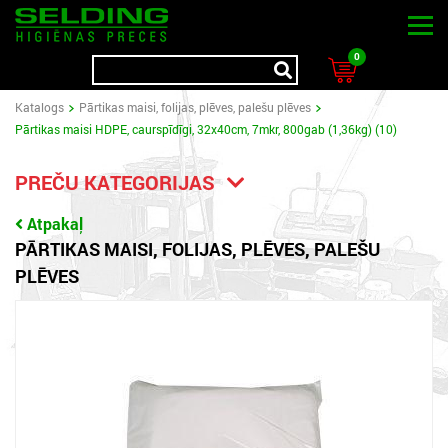
0
Katalogs
Pārtikas maisi, folijas, plēves, palešu plēves
Pārtikas maisi HDPE, caurspīdīgi, 32x40cm, 7mkr, 800gab (1,36kg) (10)
PREČU KATEGORIJAS
Atpakaļ
PĀRTIKAS MAISI, FOLIJAS, PLĒVES, PALEŠU
PLĒVES