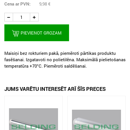
Cena ar PVN:
9,98
€
PIEVIENOT GROZAM
Maisiņi bez rokturiem pakā, piemēroti pārtikas produktu
fasēšanai. Izgatavoti no polietilēna. Maksimālā pielietošanas
temperatūra +70°C. Piemēroti saldēšanai.
JUMS VARĒTU INTERESĒT ARĪ ŠĪS PRECES