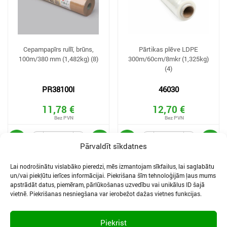
Cepampapīrs rullī, brūns,
Pārtikas plēve LDPE
100m/380 mm (1,482kg) (8)
300m/60cm/8mkr (1,325kg)
(4)
PR38100I
46030
11,78 €
12,70 €
Pārvaldīt sīkdatnes
Lai nodrošinātu vislabāko pieredzi, mēs izmantojam sīkfailus, lai saglabātu
un/vai piekļūtu ierīces informācijai. Piekrišana šīm tehnoloģijām ļaus mums
apstrādāt datus, piemēram, pārlūkošanas uzvedību vai unikālus ID šajā
vietnē. Piekrišanas nesniegšana var ierobežot dažas vietnes funkcijas.
SĪKDATNES UN PRIVĀTUMA POLITIKA
LIETOŠANAS NOTEIKUMI
Piekrist