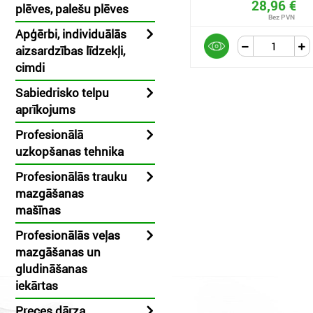
28,96 €
plēves, palešu plēves
Apģērbi, individuālās
aizsardzības līdzekļi,
cimdi
Sabiedrisko telpu
aprīkojums
Profesionālā
uzkopšanas tehnika
Profesionālās trauku
mazgāšanas
mašīnas
Profesionālās veļas
mazgāšanas un
gludināšanas
iekārtas
Preces dārza