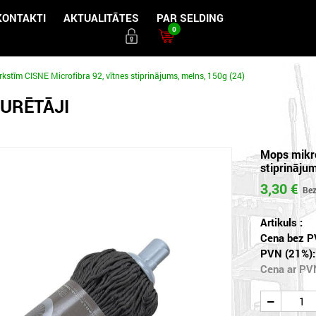
KONTAKTI
AKTUALITĀTES
PAR SELDING
0
kstīm CISNE Microfibra 92, vītnes stiprinājums, melns, 150g (24)
TURĒTĀJI
Mops mikro
stiprināju
3,30 €
Artikuls :
Cena bez P
PVN (21%):
Cena ar PV