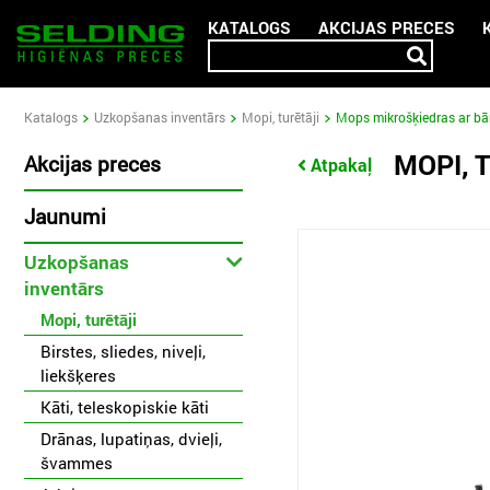
KATALOGS
AKCIJAS PRECES
Katalogs
Uzkopšanas inventārs
Mopi, turētāji
Mops mikrošķiedras ar bār
MOPI, 
Akcijas preces
Atpakaļ
Jaunumi
Uzkopšanas
inventārs
Mopi, turētāji
Birstes, sliedes, niveļi,
liekšķeres
Kāti, teleskopiskie kāti
Drānas, lupatiņas, dvieļi,
švammes