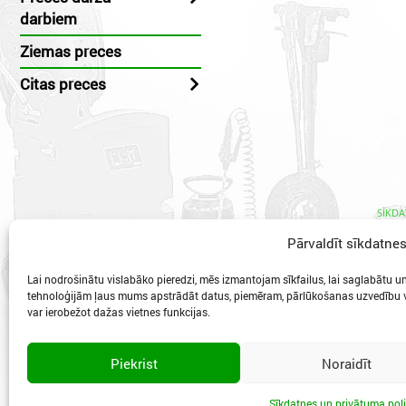
darbiem
Ziemas preces
Citas preces
SĪKDA
Pārvaldīt sīkdatne
Lai nodrošinātu vislabāko pieredzi, mēs izmantojam sīkfailus, lai saglabātu un/
tehnoloģijām ļaus mums apstrādāt datus, piemēram, pārlūkošanas uzvedību va
var ierobežot dažas vietnes funkcijas.
Vidzeme
Piekrist
Noraidīt
Sīkdatnes un privātuma poli