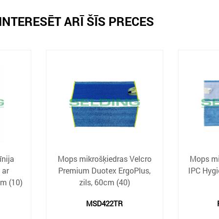
INTERESĒT ARĪ ŠĪS PRECES
nija
Mops mikrošķiedras Velcro
Mops mi
 ar
Premium Duotex ErgoPlus,
IPC Hygi
cm (10)
zils, 60cm (40)
MSD422TR