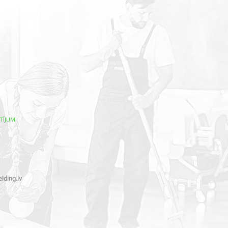
TĪJUMI
lding.lv