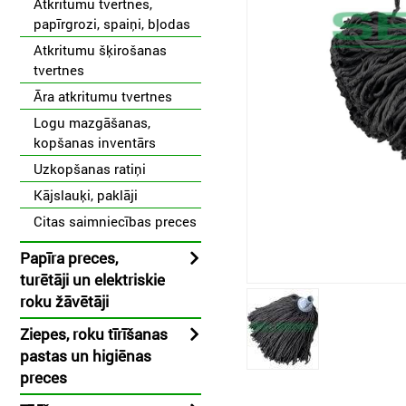
Atkritumu tvertnes,
papīrgrozi, spaiņi, bļodas
Atkritumu šķirošanas
tvertnes
Āra atkritumu tvertnes
Logu mazgāšanas,
kopšanas inventārs
Uzkopšanas ratiņi
Kājslauķi, paklāji
Citas saimniecības preces
Papīra preces,
turētāji un elektriskie
roku žāvētāji
Ziepes, roku tīrīšanas
pastas un higiēnas
preces