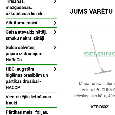
Tīrīšanas,
mazgāšanas,
JUMS VARĒTU 
uzkopšanas līdzekļi
Atkritumu maisi
Gaisa atsvaidzinātāji,
smaku neitralizētāji
Galda salvetes,
papīra izstrādājumi
HoReCa
HBC- augstām
higiēnas prasībām un
pārtikas drošībai -
Mopa turētājs alumī
HACCP
Velcro IPC CURVY
teleskopisko kātu, 40
Vienreizējās lietošanas
trauki
KTRI06021
Pārtikas maisi, folijas,