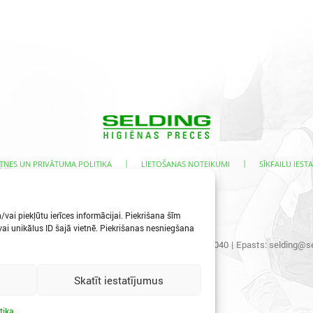
|
|
TNES UN PRIVĀTUMA POLITIKA
LIETOŠANAS NOTEIKUMI
SĪKFAILU IESTA
s
vai piekļūtu ierīces informācijai. Piekrišana šīm
i unikālus ID šajā vietnē. Piekrišanas nesniegšana
s iela 3, Ogre, LV-5001
|
Tālr.:
65067496
|
Mob.:
29400040
|
Epasts:
selding@se
Skatīt iestatījumus
tika