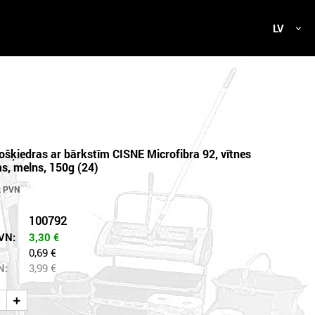
LV
šķiedras ar bārkstīm CISNE Microfibra 92, vītnes
ms, melns, 150g (24)
100792
VN:
3,30
€
0,69 €
N:
3,99
€