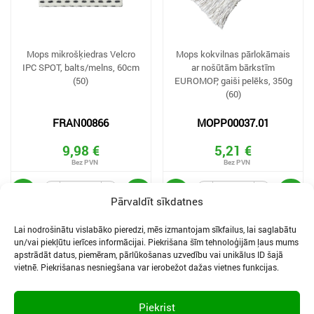
Mops mikrošķiedras Velcro
Mops kokvilnas pārlokāmais
IPC SPOT, balts/melns, 60cm
ar nošūtām bārkstīm
(50)
EUROMOP, gaiši pelēks, 350g
(60)
FRAN00866
MOPP00037.01
9,98 €
5,21 €
Pārvaldīt sīkdatnes
Lai nodrošinātu vislabāko pieredzi, mēs izmantojam sīkfailus, lai saglabātu
un/vai piekļūtu ierīces informācijai. Piekrišana šīm tehnoloģijām ļaus mums
apstrādāt datus, piemēram, pārlūkošanas uzvedību vai unikālus ID šajā
vietnē. Piekrišanas nesniegšana var ierobežot dažas vietnes funkcijas.
SĪKDATNES UN PRIVĀTUMA POLITIKA
LIETOŠANAS NOTEIKUMI
Piekrist