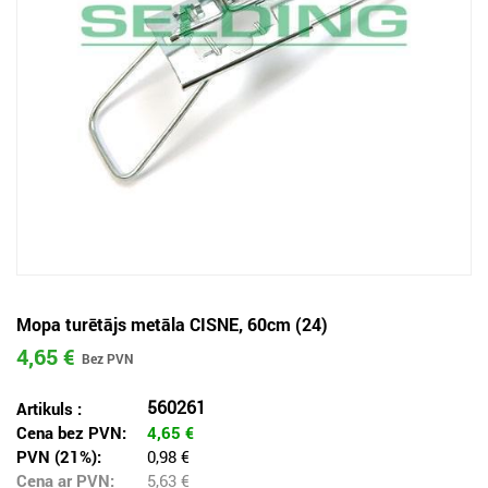
Mopa turētājs metāla CISNE, 60cm (24)
4,65 €
560261
Artikuls :
Cena bez PVN:
4,65
€
PVN (21%):
0,98 €
Cena ar PVN:
5,63
€