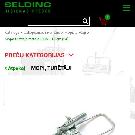
0
Katalogs
Uzkopšanas inventārs
Mopi, turētāji
Mopa turētājs metāla CISNE, 60cm (24)
PREČU KATEGORIJAS
MOPI, TURĒTĀJI
Atpakaļ