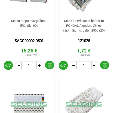
Maiss mopu mazgāšanai
Mops kokvilnas ar bārkstīm
IPC, zils, 90L
PONGAL Algodon, vītnes
stiprinājums, balts, 250g (20)
SACC00002.0501
121025
15,26 €
1,72 €