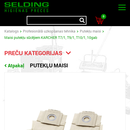
0
Katalogs
Profesionālā uzkopšanas tehnika
Putekļu maisi
Maisi putekļu sūcējiem KARCHER T7/1, T9/1, T10/1, 10gab
PREČU KATEGORIJAS
PUTEKĻU MAISI
Atpakaļ