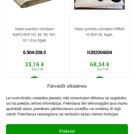
Maisi putekļu sūcējam
Maisi putekļu sūcējam Nilfisk
KARCHER NT, 45, 55, 561,
VL500-35, 5gab.
611,Eco,5gab
6.904-208.0
N302004004
33,16 €
68,34 €
Pārvaldīt sīkdatnes
Lai nodrošinātu vislabāko pieredzi, mēs izmantojam sīkfailus, lai saglabātu
un/vai piekļūtu ierīces informācijai. Piekrišana šīm tehnoloģijām ļaus mums
apstrādāt datus, piemēram, pārlūkošanas uzvedību vai unikālus ID šajā
vietnē. Piekrišanas nesniegšana var ierobežot dažas vietnes funkcijas.
SĪKDATNES UN PRIVĀTUMA POLITIKA
LIETOŠANAS NOTEIKUMI
Piekrist