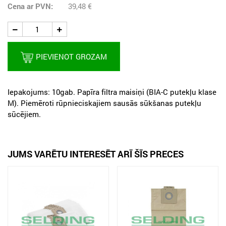
Cena ar PVN:
39,48
€
PIEVIENOT GROZAM
Iepakojums: 10gab. Papīra filtra maisiņi (BIA-C putekļu klase
M). Piemēroti rūpnieciskajiem sausās sūkšanas putekļu
sūcējiem.
JUMS VARĒTU INTERESĒT ARĪ ŠĪS PRECES