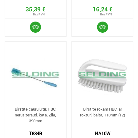
35,39 €
16,24 €
Birstīte cauruļu tīr. HBC,
Birstīte rokām HBC, ar
nerūs.tēraud. kātā, Zila,
rokturi, balta, 110mm (12)
390mm
T834B
NA10W