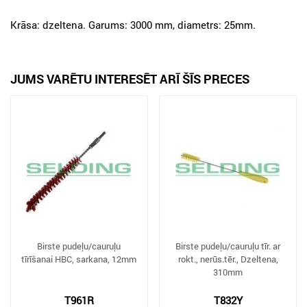
Krāsa: dzeltena. Garums: 3000 mm, diametrs: 25mm.
JUMS VARĒTU INTERESĒT ARĪ ŠĪS PRECES
Birste pudeļu/cauruļu
Birste pudeļu/cauruļu tīr. ar
tīrīšanai HBC, sarkana, 12mm
rokt., nerūs.tēr., Dzeltena,
310mm
T961R
T832Y