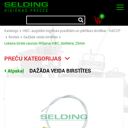
0
Katalogs
HBC- augstām higiēnas prasībām un pārtikas drošībai - HACCP
Birstes
Dažāda veida birstītes
Lokana birste cauruļu tīrīšanai HBC, dzeltena, 25mm
PREČU KATEGORIJAS
DAŽĀDA VEIDA BIRSTĪTES
Atpakaļ