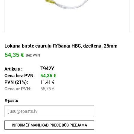
Lokana birste cauruļu tīrīšanai HBC, dzeltena, 25mm
54,35 €
T942Y
Artikuls :
Cena bez PVN:
54,35
€
PVN (21%):
11,41 €
Cena ar PVN:
65,76
€
E-pasts
INFORMĒT MANI, KAD PRECE BŪS PIEEJAMA