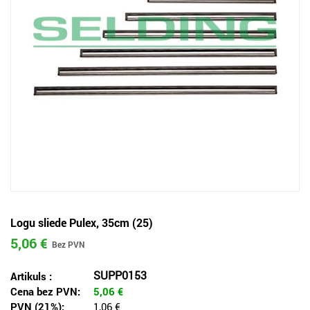
Logu sliede Pulex, 35cm (25)
5,06 €
SUPP0153
Artikuls :
Cena bez PVN:
5,06
€
PVN (21%):
1,06 €