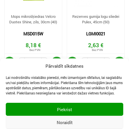
Mops mikrošķiedras Velcro
Rezerves gumija logu sliedei
Duotex Shine, zils, 30cm (40)
Pulex, 45cm (50)
MSD015W
LGMI0021
8,18 €
2,63 €
Pārvaldīt sīkdatnes
Lai nodrošinātu vislabāko pieredzi, mēs izmantojam sīkfailus, lai saglabātu
un/vai piekļūtu ierīces informācijai. Piekrišana šīm tehnoloģijām ļaus mums
apstrādāt datus, piemēram, pārlūkošanas uzvedību vai unikālus ID šajā
vietnē. Piekrišanas nesniegšana var ierobežot dažas vietnes funkcijas.
SĪKDATNES UN PRIVĀTUMA POLITIKA
LIETOŠANAS NOTEIKUMI
Piekrist
SĪKFAILU IESTATĪJUMI
Noraidīt