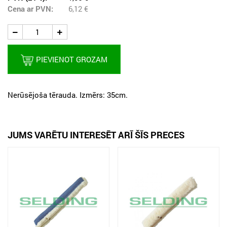
Cena ar PVN:
6,12
€
PIEVIENOT GROZAM
Nerūsējoša tērauda. Izmērs: 35cm.
JUMS VARĒTU INTERESĒT ARĪ ŠĪS PRECES