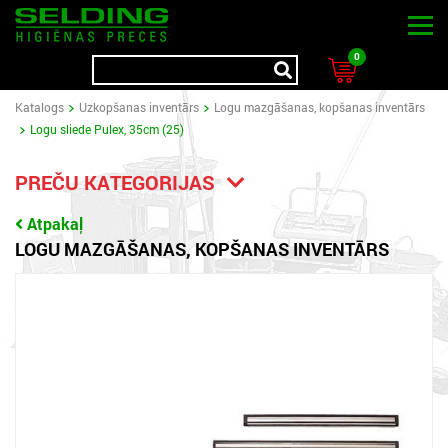
0
Katalogs
Uzkopšanas inventārs
Logu mazgāšanas, kopšanas inventārs
Logu sliede Pulex, 35cm (25)
PREČU KATEGORIJAS
Atpakaļ
LOGU MAZGĀŠANAS, KOPŠANAS INVENTĀRS