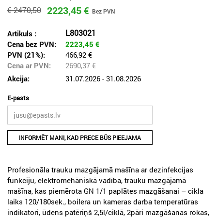
2223,45 €
€ 2470,50
L803021
Artikuls :
Cena bez PVN:
2223,45
€
PVN (21%):
466,92 €
Cena ar PVN:
2690,37
€
Akcija:
31.07.2026 - 31.08.2026
E-pasts
INFORMĒT MANI, KAD PRECE BŪS PIEEJAMA
Profesionāla trauku mazgājamā mašīna ar dezinfekcijas
funkciju, elektromehāniskā vadība, trauku mazgājamā
mašīna, kas piemērota GN 1/1 paplātes mazgāšanai – cikla
laiks 120/180sek., boilera un kameras darba temperatūras
indikatori, ūdens patēriņš 2,5l/ciklā, 2pāri mazgāšanas rokas,