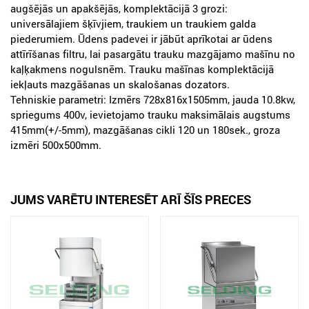
augšējās un apakšējās, komplektācijā 3 grozi:
universālajiem šķīvjiem, traukiem un traukiem galda
piederumiem. Ūdens padevei ir jābūt aprīkotai ar ūdens
attīrīšanas filtru, lai pasargātu trauku mazgājamo mašīnu no
kaļķakmens nogulsnēm. Trauku mašīnas komplektācijā
iekļauts mazgāšanas un skalošanas dozators.
Tehniskie parametri: Izmērs 728x816x1505mm, jauda 10.8kw,
spriegums 400v, ievietojamo trauku maksimālais augstums
415mm(+/-5mm), mazgāšanas cikli 120 un 180sek., groza
izmēri 500x500mm.
JUMS VARĒTU INTERESĒT ARĪ ŠĪS PRECES