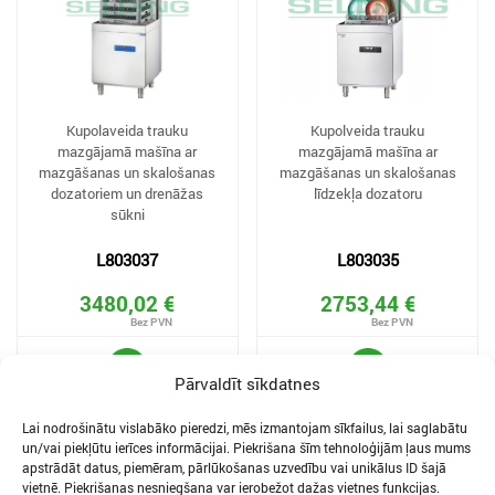
Kupolaveida trauku
Kupolveida trauku
mazgājamā mašīna ar
mazgājamā mašīna ar
mazgāšanas un skalošanas
mazgāšanas un skalošanas
dozatoriem un drenāžas
līdzekļa dozatoru
sūkni
L803037
L803035
3480,02 €
2753,44 €
Pārvaldīt sīkdatnes
Lai nodrošinātu vislabāko pieredzi, mēs izmantojam sīkfailus, lai saglabātu
un/vai piekļūtu ierīces informācijai. Piekrišana šīm tehnoloģijām ļaus mums
apstrādāt datus, piemēram, pārlūkošanas uzvedību vai unikālus ID šajā
vietnē. Piekrišanas nesniegšana var ierobežot dažas vietnes funkcijas.