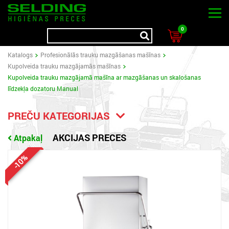
0
Katalogs
Profesionālās trauku mazgāšanas mašīnas
Kupolveida trauku mazgājamās mašīnas
Kupolveida trauku mazgājamā mašīna ar mazgāšanas un skalošanas
līdzekļa dozatoru Manual
PREČU KATEGORIJAS
AKCIJAS PRECES
Atpakaļ
-10%