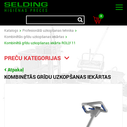
0
Katalogs
Profesionālā uzkopšanas tehnika
Kombinētās grīdu uzkopšanas iekārtas
Kombinētā grīdu uzkopšanas iekārta ROLLY 11
PREČU KATEGORIJAS
Atpakaļ
KOMBINĒTĀS GRĪDU UZKOPŠANAS IEKĀRTAS