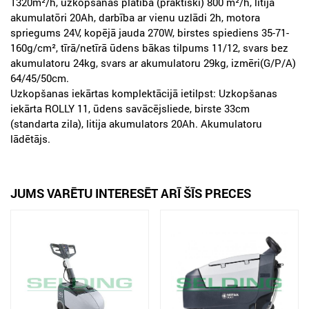
1320m²/h, uzkopšanas platība (praktiski) 800 m²/h, litija
akumulatōri 20Ah, darbība ar vienu uzlādi 2h, motora
spriegums 24V, kopējā jauda 270W, birstes spiediens 35-71-
160g/cm², tīrā/netīrā ūdens bākas tilpums 11/12, svars bez
akumulatoru 24kg, svars ar akumulatoru 29kg, izmēri(G/P/A)
64/45/50cm.
Uzkopšanas iekārtas komplektācijā ietilpst: Uzkopšanas
iekārta ROLLY 11, ūdens savācējsliede, birste 33cm
(standarta zila), litija akumulators 20Ah. Akumulatoru
lādētājs.
JUMS VARĒTU INTERESĒT ARĪ ŠĪS PRECES