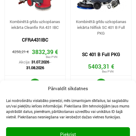
Kombinētā grīdu uzkopšanas
Kombinētā grīdu uzkopšanas
iekārta Cleanfix RA 431 IBC
iekārta Nilfisk SC 401 B Full
PKG
CFRA431IBC
3832,39 €
4258,21 €
SC 401 B Full PKG
Akcija:
31.07.2026
-
5403,31 €
31.08.2026
Pārvaldīt sīkdatnes
Lai nodrošinātu vislabāko pieredzi, mēs izmantojam sīkfailus, lai saglabātu
un/vai piekļūtu ierīces informācijai. Piekrišana šīm tehnoloģijām ļaus mums
apstrādāt datus, piemēram, pārlūkošanas uzvedību vai unikālus ID šajā
vietnē. Piekrišanas nesniegšana var ierobežot dažas vietnes funkcijas.
SĪKDATNES UN PRIVĀTUMA POLITIKA
LIETOŠANAS NOTEIKUMI
Piekrist