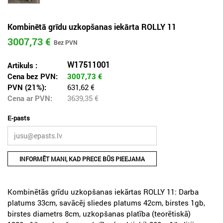
Kombinētā grīdu uzkopšanas iekārta ROLLY 11
3007,73 €
W17511001
Artikuls :
Cena bez PVN:
3007,73
€
PVN (21%):
631,62 €
Cena ar PVN:
3639,35
€
E-pasts
INFORMĒT MANI, KAD PRECE BŪS PIEEJAMA
Kombinētās grīdu uzkopšanas iekārtas ROLLY 11: Darba
platums 33cm, savācēj sliedes platums 42cm, birstes 1gb,
birstes diametrs 8cm, uzkopšanas platība (teorētiskā)