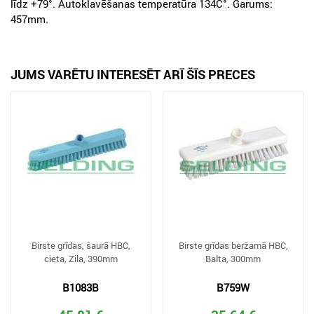
līdz +79°. Autoklavēšanas temperatūra 134C°. Garums:
457mm.
JUMS VARĒTU INTERESĒT ARĪ ŠĪS PRECES
Birste grīdas, šaurā HBC,
Birste grīdas beržamā HBC,
cieta, Zila, 390mm
Balta, 300mm
B1083B
B759W