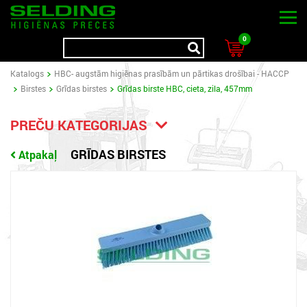
0
Katalogs
HBC- augstām higiēnas prasībām un pārtikas drošībai - HACCP
Birstes
Grīdas birstes
Grīdas birste HBC, cieta, zila, 457mm
PREČU KATEGORIJAS
GRĪDAS BIRSTES
Atpakaļ