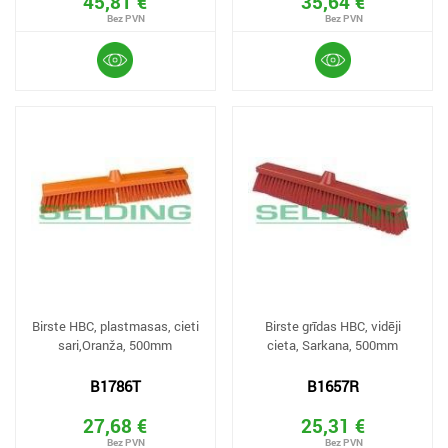
45,81 €
35,64 €
Birste HBC, plastmasas, cieti
Birste grīdas HBC, vidēji
sari,Oranža, 500mm
cieta, Sarkana, 500mm
B1786T
B1657R
27,68 €
25,31 €