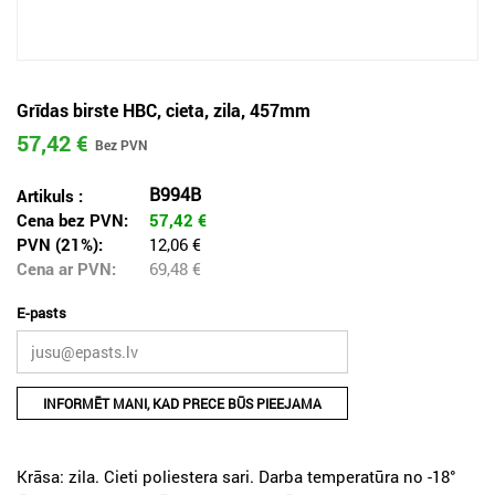
Grīdas birste HBC, cieta, zila, 457mm
57,42 €
B994B
Artikuls :
Cena bez PVN:
57,42
€
PVN (21%):
12,06 €
Cena ar PVN:
69,48
€
E-pasts
INFORMĒT MANI, KAD PRECE BŪS PIEEJAMA
Krāsa: zila. Cieti poliestera sari. Darba temperatūra no -18°