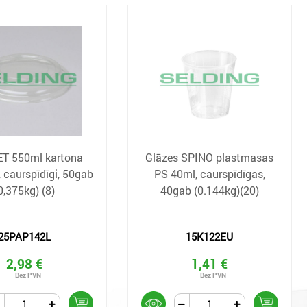
ET 550ml kartona
Glāzes SPINO plastmasas
 caurspīdīgi, 50gab
PS 40ml, caurspīdīgas,
0,375kg) (8)
40gab (0.144kg)(20)
25PAP142L
15K122EU
2,98 €
1,41 €