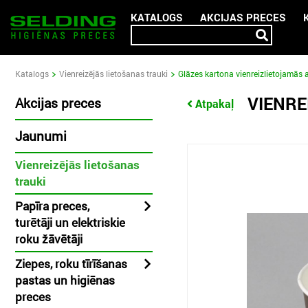
KATALOGS
AKCIJAS PRECES
Katalogs
Vienreizējās lietošanas trauki
Glāzes kartona vienreizlietojamās 
VIENRE
Akcijas preces
Atpakaļ
Jaunumi
Vienreizējās lietošanas
trauki
Papīra preces,
turētāji un elektriskie
roku žāvētāji
Ziepes, roku tīrīšanas
pastas un higiēnas
preces