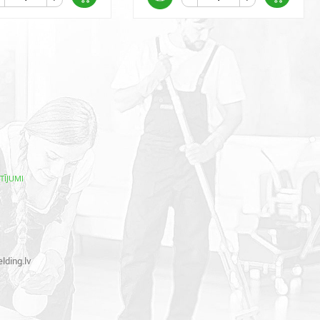
TĪJUMI
lding.lv