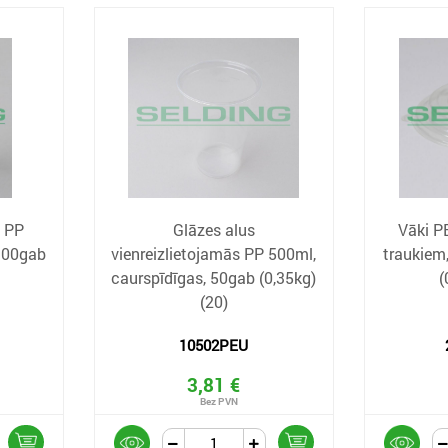
 PP
Glāzes alus
Vāki P
 100gab
vienreizlietojamās PP 500ml,
traukiem,
caurspīdīgas, 50gab (0,35kg)
(
(20)
10502PEU
3,81 €