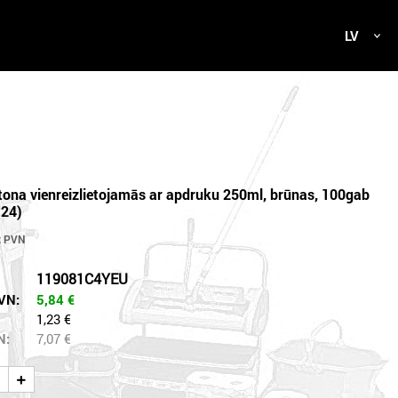
LV
tona vienreizlietojamās ar apdruku 250ml, brūnas, 100gab
(24)
119081C4YEU
VN:
5,84
€
1,23 €
N:
7,07
€