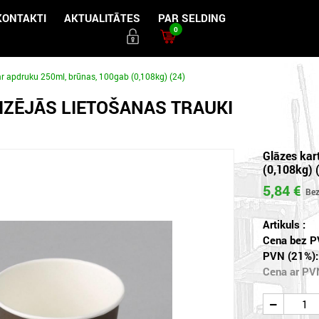
KONTAKTI
AKTUALITĀTES
PAR SELDING
0
ar apdruku 250ml, brūnas, 100gab (0,108kg) (24)
IZĒJĀS LIETOŠANAS TRAUKI
Glāzes kar
(0,108kg) 
5,84 €
Artikuls :
Cena bez P
PVN (21%):
Cena ar PV