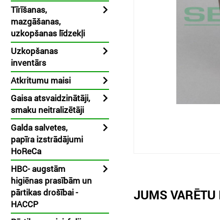
Tīrīšanas,
mazgāšanas,
uzkopšanas līdzekļi
Uzkopšanas
inventārs
Atkritumu maisi
Gaisa atsvaidzinātāji,
smaku neitralizētāji
Galda salvetes,
papīra izstrādājumi
HoReCa
HBC- augstām
higiēnas prasībām un
pārtikas drošībai -
JUMS VARĒTU 
HACCP