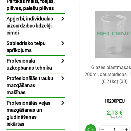
Pārtikas maisi, folijas,
plēves, palešu plēves
Apģērbi, individuālās
aizsardzības līdzekļi,
cimdi
Sabiedrisko telpu
aprīkojums
Profesionālā
Glāzes plastmasas
uzkopšanas tehnika
200ml, caurspīdīgas,
Profesionālās trauku
(0,21kg) (30)
mazgāšanas
mašīnas
10200PEU
Profesionālās veļas
mazgāšanas un
2,13 €
gludināšanas
iekārtas