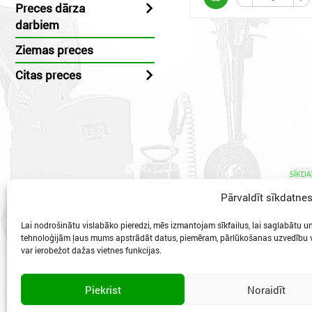
Preces dārza
darbiem
Ziemas preces
Citas preces
SĪKDA
Pārvaldīt sīkdatne
Lai nodrošinātu vislabāko pieredzi, mēs izmantojam sīkfailus, lai saglabātu un/
tehnoloģijām ļaus mums apstrādāt datus, piemēram, pārlūkošanas uzvedību va
var ierobežot dažas vietnes funkcijas.
Vidzeme
Piekrist
Noraidīt