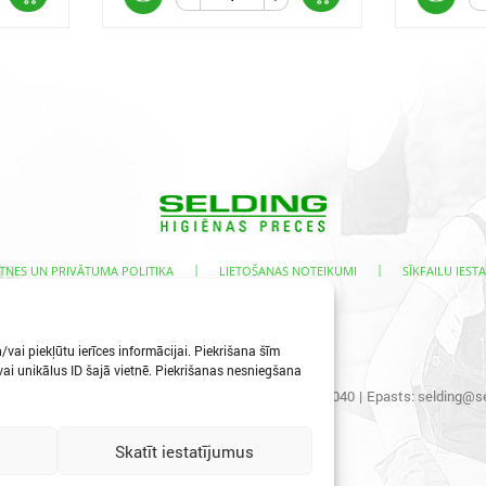
|
|
TNES UN PRIVĀTUMA POLITIKA
LIETOŠANAS NOTEIKUMI
SĪKFAILU IESTA
s
vai piekļūtu ierīces informācijai. Piekrišana šīm
i unikālus ID šajā vietnē. Piekrišanas nesniegšana
s iela 3, Ogre, LV-5001
|
Tālr.:
65067496
|
Mob.:
29400040
|
Epasts:
selding@se
Skatīt iestatījumus