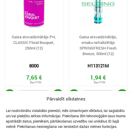
Gaisa atsvaidzinātājs P+L
Gaisa atsvaidzinātājs,
CLASSIC Floral Bouquet,
smaku netralizētājs
250ml (12)
SPRINGFRESH Fresh
Breeze, 300ml (12)
8000
H113121M
7,65 €
1,94 €
Pārvaldīt sīkdatnes
Lai nodrošinātu vislabāko pieredzi, mēs izmantojam sīkfailus, lai saglabātu
un/vai piekļūtu ierīces informācijai. Piekrišana šīm tehnoloģijām ļaus mums
apstrādāt datus, piemēram, pārlūkošanas uzvedību vai unikālus ID šajā
vietnē. Piekrišanas nesniegšana var ierobežot dažas vietnes funkcijas.