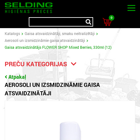
0
Katalogs
Gaisa atsvaidzinātāji, smaku neitralizētāji
Aerosoli un izsmidzināmie gaisa atsvaidzinātāji
Gaisa atsvaidzinātājs FLOWER SHOP Mixed Berries, 330ml (12)
PREČU KATEGORIJAS
Atpakaļ
AEROSOLI UN IZSMIDZINĀMIE GAISA
ATSVAIDZINĀTĀJI