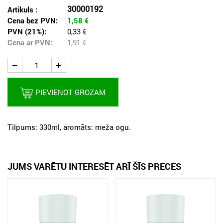
30000192
Artikuls :
Cena bez PVN:
1,58
€
PVN (21%):
0,33 €
Cena ar PVN:
1,91
€
PIEVIENOT GROZAM
Tilpums: 330ml, aromāts: meža ogu.
JUMS VARĒTU INTERESĒT ARĪ ŠĪS PRECES