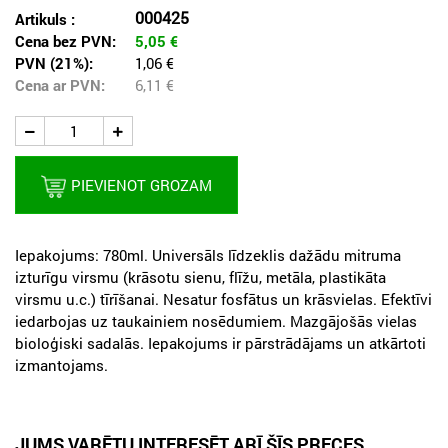
000425
Artikuls :
Cena bez PVN:
5,05
€
PVN (21%):
1,06 €
Cena ar PVN:
6,11
€
PIEVIENOT GROZAM
Iepakojums: 780ml. Universāls līdzeklis dažādu mitruma
izturīgu virsmu (krāsotu sienu, flīžu, metāla, plastikāta
virsmu u.c.) tīrīšanai. Nesatur fosfātus un krāsvielas. Efektīvi
iedarbojas uz taukainiem nosēdumiem. Mazgājošās vielas
bioloģiski sadalās. Iepakojums ir pārstrādājams un atkārtoti
izmantojams.
JUMS VARĒTU INTERESĒT ARĪ ŠĪS PRECES