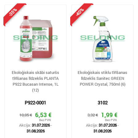
-35%
-40%
Ekoloģiskais skābi saturšs
Ekoloģiskais stiklu tīrīšanas
tīrīšanas līdzeklis PLANTA
līdzeklis Sanitec GREEN
P922 Bucasan Intense, 1L
POWER Crystal, 750ml (6)
(12)
P922-0001
3102
6,53 €
1,99 €
10,05 €
3,32 €
Akcija:
31.07.2026
-
Akcija:
31.07.2026
-
31.08.2026
31.08.2026