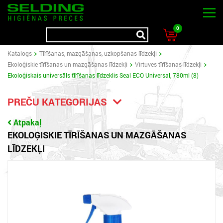
0
Katalogs
Tīrīšanas, mazgāšanas, uzkopšanas līdzekļi
Ekoloģiskie tīrīšanas un mazgāšanas līdzekļi
Virtuves tīrīšanas līdzekļi
Ekoloģiskais universāls tīrīšanas līdzeklis Seal ECO Universal, 780ml (8)
PREČU KATEGORIJAS
Atpakaļ
EKOLOĢISKIE TĪRĪŠANAS UN MAZGĀŠANAS
LĪDZEKĻI