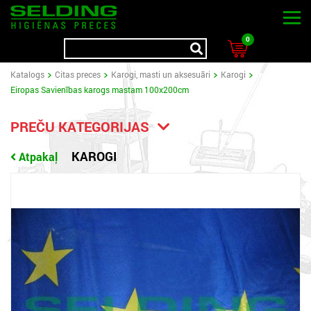
0
Katalogs
Citas preces
Karogi, masti un aksesuāri
Karogi
Eiropas Savienības karogs mastam 100x200cm
PREČU KATEGORIJAS
KAROGI
Atpakaļ