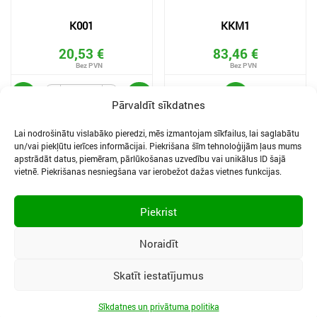
K001
KKM1
20,53 €
83,46 €
Pārvaldīt sīkdatnes
Lai nodrošinātu vislabāko pieredzi, mēs izmantojam sīkfailus, lai saglabātu
un/vai piekļūtu ierīces informācijai. Piekrišana šīm tehnoloģijām ļaus mums
apstrādāt datus, piemēram, pārlūkošanas uzvedību vai unikālus ID šajā
vietnē. Piekrišanas nesniegšana var ierobežot dažas vietnes funkcijas.
SĪKDATNES UN PRIVĀTUMA POLITIKA
LIETOŠANAS NOTEIKUMI
Piekrist
SĪKFAILU IESTATĪJUMI
Noraidīt
Skatīt iestatījumus
Vidzemes iela 3, Ogre, LV-5001
|
Tālr.:
65067496
|
Mob.:
29400040
|
Epasts:
selding@selding.lv
Sīkdatnes un privātuma politika