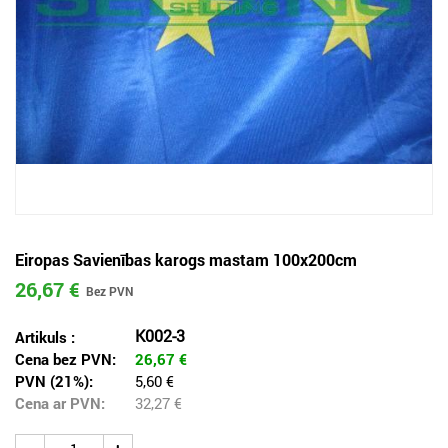
Eiropas Savienības karogs mastam 100x200cm
26,67 €
K002-3
Artikuls :
Cena bez PVN:
26,67
€
PVN (21%):
5,60 €
Cena ar PVN:
32,27
€