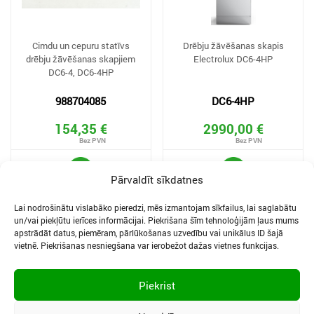
Cimdu un cepuru statīvs
Drēbju žāvēšanas skapis
drēbju žāvēšanas skapjiem
Electrolux DC6-4HP
DC6-4, DC6-4HP
988704085
DC6-4HP
154,35 €
2990,00 €
Pārvaldīt sīkdatnes
Lai nodrošinātu vislabāko pieredzi, mēs izmantojam sīkfailus, lai saglabātu
un/vai piekļūtu ierīces informācijai. Piekrišana šīm tehnoloģijām ļaus mums
apstrādāt datus, piemēram, pārlūkošanas uzvedību vai unikālus ID šajā
vietnē. Piekrišanas nesniegšana var ierobežot dažas vietnes funkcijas.
SĪKDATNES UN PRIVĀTUMA POLITIKA
LIETOŠANAS NOTEIKUMI
Piekrist
SĪKFAILU IESTATĪJUMI