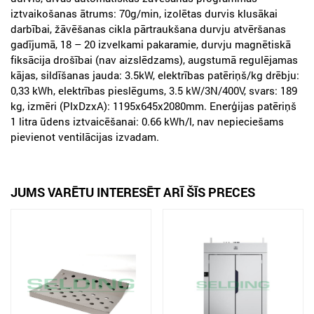
iztvaikošanas ātrums: 70g/min, izolētas durvis klusākai
darbībai, žāvēšanas cikla pārtraukšana durvju atvēršanas
gadījumā, 18 – 20 izvelkami pakaramie, durvju magnētiskā
fiksācija drošībai (nav aizslēdzams), augstumā regulējamas
kājas, sildīšanas jauda: 3.5kW, elektrības patēriņš/kg drēbju:
0,33 kWh, elektrības pieslēgums, 3.5 kW/3N/400V, svars: 189
kg, izmēri (PlxDzxA): 1195x645x2080mm. Enerģijas patēriņš
1 litra ūdens iztvaicēšanai: 0.66 kWh/l, nav nepieciešams
pievienot ventilācijas izvadam.
JUMS VARĒTU INTERESĒT ARĪ ŠĪS PRECES