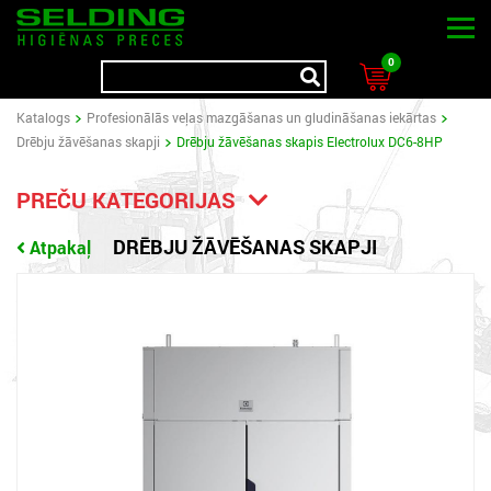
0
Katalogs
Profesionālās veļas mazgāšanas un gludināšanas iekārtas
Drēbju žāvēšanas skapji
Drēbju žāvēšanas skapis Electrolux DC6-8HP
PREČU KATEGORIJAS
DRĒBJU ŽĀVĒŠANAS SKAPJI
Atpakaļ