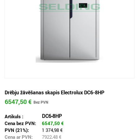
Drēbju žāvēšanas skapis Electrolux DC6-8HP
6547,50 €
DC6-8HP
Artikuls :
Cena bez PVN:
6547,50
€
PVN (21%):
1 374,98 €
Cena ar PVN:
7922,48
€