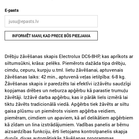
E-pasts
INFORMĒT MANI, KAD PRECE BŪS PIEEJAMA
Drēbju žāvēšanas skapis Electrolux DC6-8HP, kas aprīkots ar
siltumsūkni, krāsa: pelēks. Piemērots dažāda tipa drēbju,
cimdu, cepuru, kurpju u.tml. lietu žāvēšanai, aptuvenais
žāvēšanas laiks: 42 min., aptuvenā veļas ietilpība: 6-8 kg.
Žāvēšanas skapis ir paredzēts lai efektīvi izžāvētu saudzīgi
kopjamas drēbes un neburza apģērbu kā parastie trumuļu
žāvētāji. Izžāvē darba apģērbu, kas ir pārāk liels izmērā lai
tiktu žāvēts tradicionālā viedā. Apģērbs tiek žāvēts ar siltu
gaisa plūsmu un piemērots visiem apģērba veidiem,
piemēram, cimdiem un apaviem, kā arī delikātiem apģērbiem
kā zīdam un lina izstrādājumiem. Vadības panelis ar bērnu
aizsardzības funkciju, ērti lietojams kontrolpanelis skapja
durvīs, divas automātiskās žāvēšanas programmas